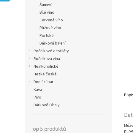
n
Šumivé
e
Bílé víno
l
Červené víno
Růžové víno
Portské
Dárková balení
Ročníkové destiláty
Ročníková vína
Nealkoholické
Hezké české
Domácí bar
Káva
Popi
Pivo
Dárkové Obaly
Det
Může
Top 5 produktů
pupe