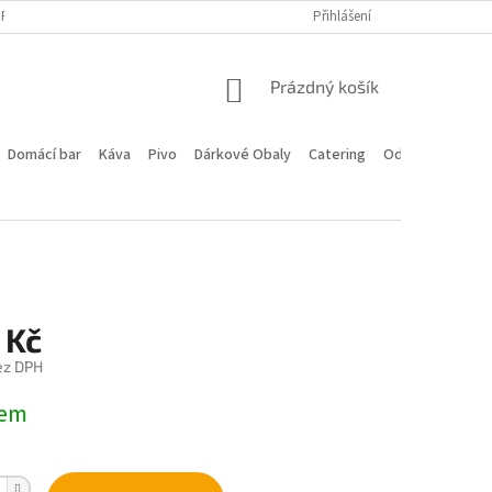
PROGRAM
DOPRAVA A PLATBA
HODNOCENÍ OBCHODU
Přihlášení
KONTA
NÁKUPNÍ
Prázdný košík
KOŠÍK
Domácí bar
Káva
Pivo
Dárkové Obaly
Catering
Odstoupení od 
 Kč
ez DPH
dem