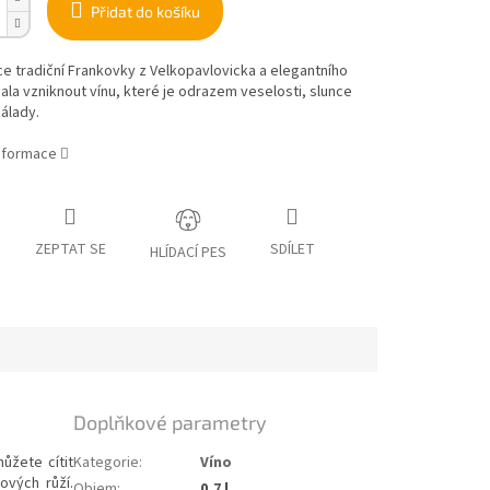
Přidat do košíku
 tradiční Frankovky z Velkopavlovicka a elegantního
ala vzniknout vínu, které je odrazem veselosti, slunce
nálady.
informace
ZEPTAT SE
SDÍLET
HLÍDACÍ PES
Doplňkové parametry
ůžete cítit
Kategorie
:
Víno
ových růží.
Objem
:
0,7 l