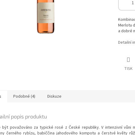
Kombinace
Merlotu d
a dobré 
Detailní 
TISK
s
Podobné (4)
Diskuze
ailní popis produktu
 být považováno za typické rosé z České republiky. V intenzivní vůni m
ny černého rybízu, babiččina jahodového kompotu a čerstvé květy růž