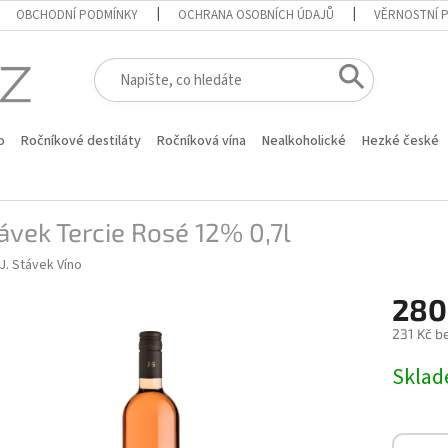
OBCHODNÍ PODMÍNKY
OCHRANA OSOBNÍCH ÚDAJŮ
VĚRNOSTNÍ 
o
Ročníkové destiláty
Ročníková vína
Nealkoholické
Hezké české
távek Tercie Rosé 12% 0,7l
J. Stávek Víno
280
231 Kč b
Měrná
Skla
cena: