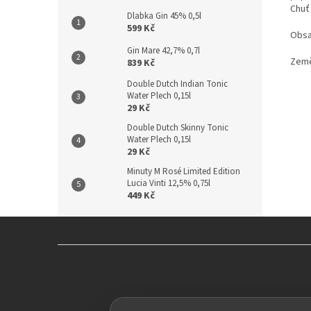
Chuť 
Dlabka Gin 45% 0,5l
599 Kč
Obsah
Gin Mare 42,7% 0,7l
Země
839 Kč
Double Dutch Indian Tonic
Water Plech 0,15l
29 Kč
Double Dutch Skinny Tonic
Water Plech 0,15l
29 Kč
Minuty M Rosé Limited Edition
Lucia Vinti 12,5% 0,75l
449 Kč
Z
á
p
a