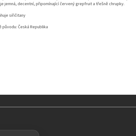
je jemná, decentní, připomínající červený grepfruit a třešně chrupky.
uje siřičitany
 původu: Česká Republika