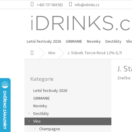
Přejít
+420 737 584 582
info@idrinks.cz
na
obsah
Letní festivaly 2026
GINMANIE
Novinky
Destiláty
Vín
Domů
Víno
J. Stávek Tercie Rosé 12% 0,7l
P
J. S
o
Přeskočit
s
Značka:
Kategorie
kategorie
t
r
Letní festivaly 2026
a
GINMANIE
n
Novinky
n
í
Destiláty
p
Víno
a
Champagne