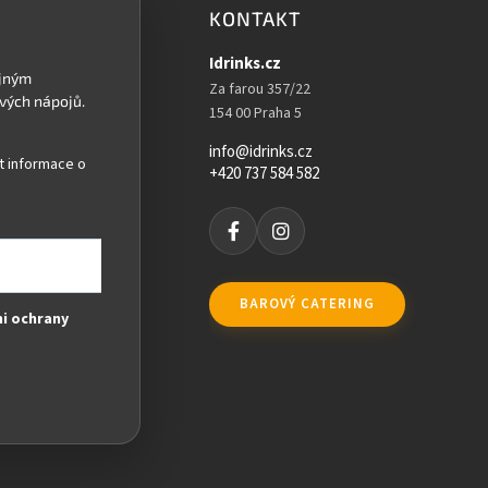
KONTAKT
Idrinks.cz
Za farou 357/22
154 00 Praha 5
info@idrinks.cz
t informace o
+420 737 584 582
BAROVÝ CATERING
i ochrany