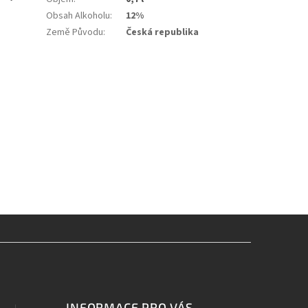
Obsah Alkoholu
:
12%
Země Původu
:
Česká republika
INFORMACE PRO VÁS