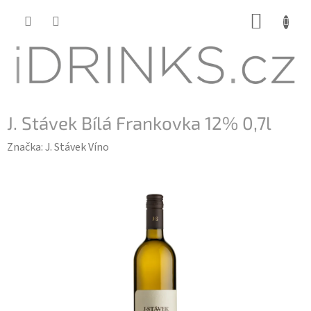
Přejít
NÁKUP
na
KOŠÍK
obsah
J. Stávek Bílá Frankovka 12% 0,7l
Značka:
J. Stávek Víno