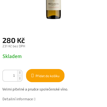
280 Kč
231 Kč bez DPH
Měrná
Skladem
cena:
Přidat do košíku
Velmi pitelné a prudce společenské víno.
Detailní informace