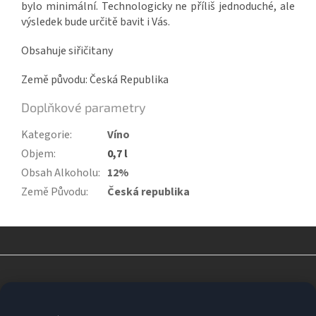
bylo minimální. Technologicky ne příliš jednoduché, ale
výsledek bude určitě bavit i Vás.
Obsahuje siřičitany
Země původu: Česká Republika
Doplňkové parametry
Kategorie
:
Víno
Objem
:
0,7 l
Obsah Alkoholu
:
12%
Země Původu
:
Česká republika
Z
á
p
a