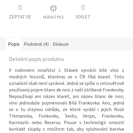
ZEPTAT SE
SDÍLET
HLÍDACÍ PES
Popis
Podobné (4)
Diskuze
Detailní popis produktu
V rodinném vinařství J. Stávek vyrobili bílé víno z
modrých hroznů, kterému se v ČR říká klaret. Toto
označení však není správné. Jedná se spíše o celosvětově
používaný pojem blanc de noir z naší oblíbené Frankovky.
Nepoužívají ani název klaret, ani název blanc de noir,
víno jednoduše pojmenovali Bílá Frankovka. Ano, jedná
se o tu stejnou odrůdu, ze které vyrábí i jejich Rosé
Trkmanska, Fonkovku, Sextu, Verjus, Frankovku,
Karmazín nebo Reservu. Pouze v technoligii omezili
kontakt slupky s moštem tak, aby vyluhování barviva