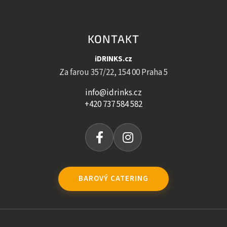
KONTAKT
iDRINKS.cz
Za farou 357/22, 154 00 Praha 5
info@idrinks.cz
+420 737 584 582
BAROVÝ CATERING