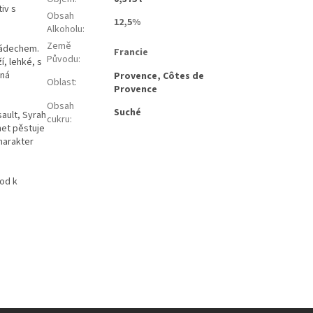
iv s
Obsah
12,5%
Alkoholu
:
Země
nádechem.
Francie
Původu
:
í, lehké, s
ená
Provence, Côtes de
Oblast
:
Provence
Obsah
Suché
ault, Syrah
cukru
:
net pěstuje
harakter
vod k