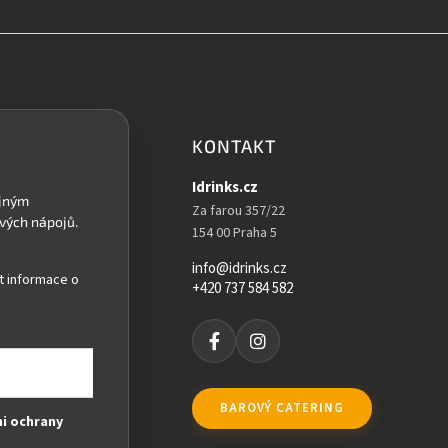
KONTAKT
Idrinks.cz
Za farou 357/22
154 00 Praha 5
info@idrinks.cz
t informace o
+420 737 584 582
BAROVÝ CATERING
i ochrany