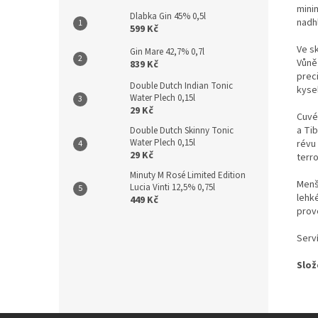
mini
Dlabka Gin 45% 0,5l
nadh
599 Kč
Ve s
Gin Mare 42,7% 0,7l
Vůně 
839 Kč
prec
Double Dutch Indian Tonic
kysel
Water Plech 0,15l
29 Kč
Cuvé
a Ti
Double Dutch Skinny Tonic
Water Plech 0,15l
révu
29 Kč
terro
Minuty M Rosé Limited Edition
Menší
Lucia Vinti 12,5% 0,75l
lehk
449 Kč
prov
Serv
Slož