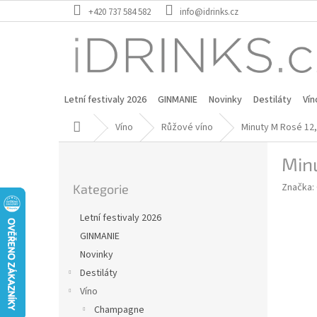
Přejít
+420 737 584 582
info@idrinks.cz
na
obsah
Letní festivaly 2026
GINMANIE
Novinky
Destiláty
Vín
Domů
Víno
Růžové víno
Minuty M Rosé 12
P
Min
o
Přeskočit
s
Značka:
Kategorie
kategorie
t
r
Letní festivaly 2026
a
GINMANIE
n
Novinky
n
í
Destiláty
p
Víno
a
Champagne