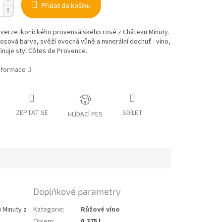
Přidat do košíku
 verze ikonického provensálského rosé z Château Minuty.
osová barva, svěží ovocná vůně a minerální dochuť - víno,
inuje styl Côtes de Provence.
informace
ZEPTAT SE
SDÍLET
HLÍDACÍ PES
Doplňkové parametry
u Minuty z
Kategorie
:
Růžové víno
Objem
:
0,375 l