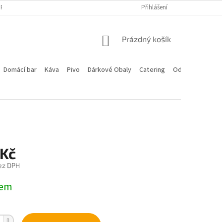
PROGRAM
DOPRAVA A PLATBA
HODNOCENÍ OBCHODU
Přihlášení
KONTA
NÁKUPNÍ
Prázdný košík
KOŠÍK
Domácí bar
Káva
Pivo
Dárkové Obaly
Catering
Odstoupení od 
 Kč
ez DPH
dem