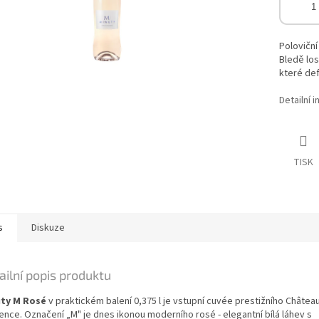
Poloviční
Bledě los
které def
Detailní 
TISK
s
Diskuze
ailní popis produktu
ty M Rosé
v praktickém balení 0,375 l je vstupní cuvée prestižního Châtea
ence. Označení „M" je dnes ikonou moderního rosé - elegantní bílá láhev s