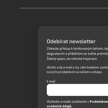
Z
á
p
a
t
í
Odebírat newsletter
Vložte svůj e-mail a my vám budeme zasíla
nových produktech na našem e-shopu.
E-mail
Vložením e-mailu souhlasíte s
Podmínkam
osobních údajů.