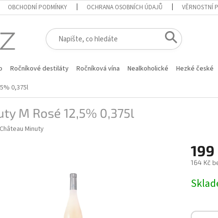
OBCHODNÍ PODMÍNKY
OCHRANA OSOBNÍCH ÚDAJŮ
VĚRNOSTNÍ 
o
Ročníkové destiláty
Ročníková vína
Nealkoholické
Hezké české
,5% 0,375l
uty M Rosé 12,5% 0,375l
Château Minuty
199
164 Kč b
Měrná
Skla
cena: