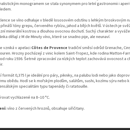
malistickým monogramem se stala synonymem pro letní gastronomii i aperit
ledem.
klence se víno odhaluje v bledě lososovém odstínu s lehkým broskvovým 
přináší tóny grepu, červeného rybízu, jahod a bílých květů. V ústech je svěž
izní minerální kostrou a dlouhou ovocnou dochutí. Suchý charakter a vyváž
inka dělají z M de Minuty víno, které se snadno pije, ale neunaví.
e vzniká v apelaci
Côtes de Provence
tradiční směsí odrůd Grenache, Cins
bouren. Hrozny pocházejí z vinic kolem Saint-Tropez, kde rodina Matton-Far
 od roku 1936. Šetrné zpracování za nízkých teplot zachovává ovocnost a c
ir.
 formát 0,375 l je ideální pro páry, pikniky, na palubu lodi nebo jako dopro
ému obědu. Hodí se k mořským plodům, salátům, sushi, kozímu sýru nebo k
ensálským specialitám typu tapenády či ratatouille.
írovat vychlazené na 8–10 °C.
ení:
víno z červených hroznů, obsahuje siřičitany.