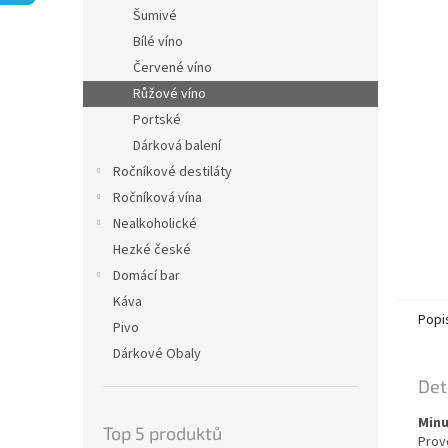
n
Šumivé
e
Bílé víno
l
Červené víno
Růžové víno
Portské
Dárková balení
Ročníkové destiláty
Ročníková vína
Nealkoholické
Hezké české
Domácí bar
Káva
Popi
Pivo
Dárkové Obaly
Det
Minu
Top 5 produktů
Prov