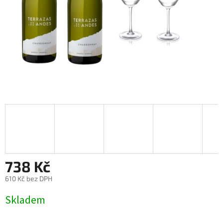
738 Kč
610 Kč bez DPH
Měrná
Skladem
cena: