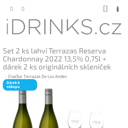
Přejít
NÁKUP
na
KOŠÍK
obsah
Set 2 ks lahví Terrazas Reserva
Chardonnay 2022 13,5% 0,75l +
dárek 2 ks originálních skleniček
Značka:
Terrazas De Los Andes
Dárek k
nákupu