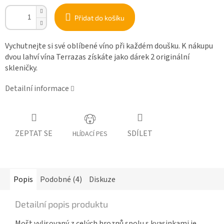
Přidat do košíku
Vychutnejte si své oblíbené víno při každém doušku. K nákupu
dvou lahví vína Terrazas získáte jako dárek 2 originální
skleničky.
Detailní informace
ZEPTAT SE
SDÍLET
HLÍDACÍ PES
Popis
Podobné (4)
Diskuze
Detailní popis produktu
Mošt vylisovaný z celých hroznů spolu s kvasinkami je