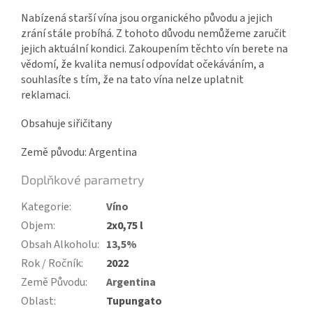
Nabízená starší vína jsou organického původu a jejich
zrání stále probíhá. Z tohoto důvodu nemůžeme zaručit
jejich aktuální kondici. Zakoupením těchto vín berete na
vědomí, že kvalita nemusí odpovídat očekáváním, a
souhlasíte s tím, že na tato vína nelze uplatnit
reklamaci.
Obsahuje siřičitany
Země původu: Argentina
Doplňkové parametry
Kategorie
:
Víno
Objem
:
2x0,75 l
Obsah Alkoholu
:
13,5%
Rok / Ročník
:
2022
Země Původu
:
Argentina
Oblast
:
Tupungato