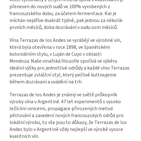
přenesen do nových sudů ve 100% vyrobených z
francouzského dubu, za účelem
fermentace.
Kal je
míchán nejdříve dvakrát týdně, pak jednou za několik
prvních měsíců, doba dozrávání v sudu osm měsíců.
Vína Terrazas de los Andes se vyrábějí ve výrobně vín,
která byla otevřena v roce 1898, ve španělském
koloniálním stylu, v Luján de Cuyo v oblasti
Mendoza.
Naše vinařská filozofie spočívá ve výběru
ideální výšky pro jednotlivé odrůdy a každé víno Terrazas
prezentuje zvláštní styl, který pečlivě kultivujeme
během dozrávaní a uvádění na trh.
Terrazas de los Andes je známý ve světě průkopník
výroby vína v Argentině. 47 let experimentů s vysoko
ležícími vinicemi, propagace přirozených metod
pěstování a zavedení nových francouzských odrůd pro
lokální výrobu, to vše jsou to důkazy, že Terrazas de los
Andes bylo v Argentině vždy nejlepší ve výrobě vysoce
kvalitních vín.