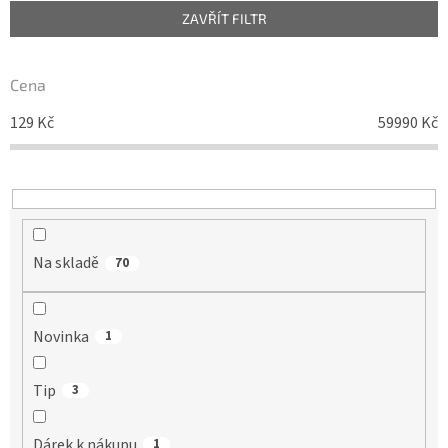
n
ZAVŘÍT FILTR
í
p
r
Cena
o
d
129
Kč
59990
Kč
u
k
t
ů
Na skladě
70
Novinka
1
Tip
3
Dárek k nákupu
1