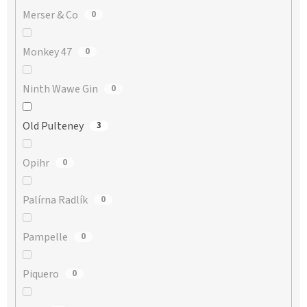
Merser & Co
0
Monkey 47
0
Ninth Wawe Gin
0
Old Pulteney
3
Opihr
0
Palírna Radlík
0
Pampelle
0
Piquero
0