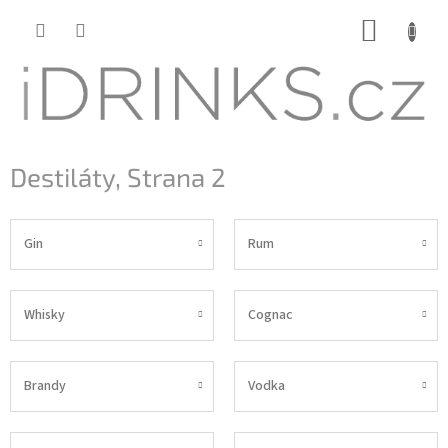
Přejít
NÁKUP
na
KOŠÍK
obsah
Destiláty
, Strana 2
Gin
Rum
Whisky
Cognac
Brandy
Vodka