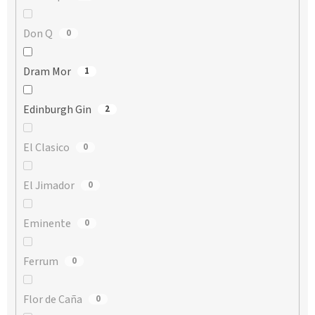
Don Q
0
Dram Mor
1
Edinburgh Gin
2
El Clasico
0
El Jimador
0
Eminente
0
Ferrum
0
Flor de Caña
0