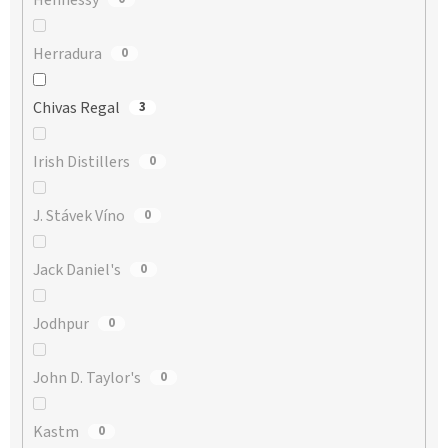
Herradura
0
Chivas Regal
3
Irish Distillers
0
J. Stávek Víno
0
Jack Daniel's
0
Jodhpur
0
John D. Taylor's
0
Kastm
0