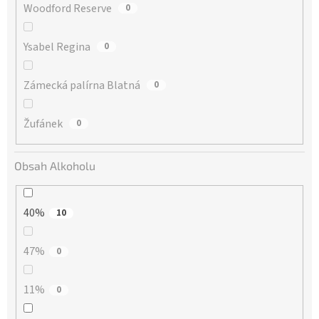
Woodford Reserve
0
Ysabel Regina
0
Zámecká palírna Blatná
0
Žufánek
0
Obsah Alkoholu
40%
10
47%
0
11%
0