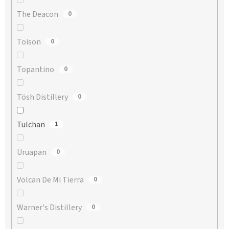
The Deacon
0
Toison
0
Topantino
0
Tösh Distillery
0
Tulchan
1
Uruapan
0
Volcan De Mi Tierra
0
Warner's Distillery
0