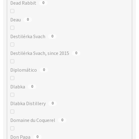
Dead Rabbit
0
Deau
0
Destilérka Svach
0
Destilérka Svach, since 2015
0
Diplomático
0
Dlabka
0
Dlabka Distillery
0
Domaine du Coquerel
0
Don Papa
0