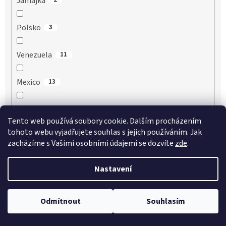
Jamajka
2
Polsko
3
Venezuela
11
Mexico
13
Guatemala
1
Tento web používá soubory cookie. Dalším procházením
tohoto webu vyjadřujete souhlas s jejich používáním. Jak
Filipíny
3
zacházíme s Vašimi osobními údajemi se dozvíte
zde
.
Kanada
2
Nastavení
Mauritius
1
Odmítnout
Souhlasím
Belgie
2