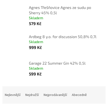
Agnes Třešňovice Agnes ze sudu po
Sherry 45% 0,5l
Skladem
579 Kč
Ardbeg 8 y.o. for discussion 50,8% 0,7l
Skladem
999 Kč
Garage 22 Summer Gin 42% 0,5l
Skladem
599 Kč
Ř
a
Nejlevnější
Nejdražší
Nejprodávanější
Abecedně
z
e