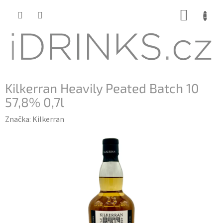
Přejít
NÁKUP
na
KOŠÍK
obsah
Kilkerran Heavily Peated Batch 10
57,8% 0,7l
Značka:
Kilkerran