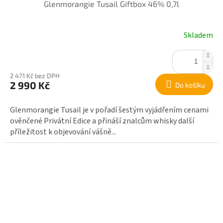
Glenmorangie Tusail Giftbox 46% 0,7l
Skladem
2 471 Kč bez DPH
2 990 Kč
Do košíku
Glenmorangie Tusail je v pořadí šestým vyjádřením cenami
ověnčené Privátní Edice a přináší znalcům whisky další
příležitost k objevování vášně...