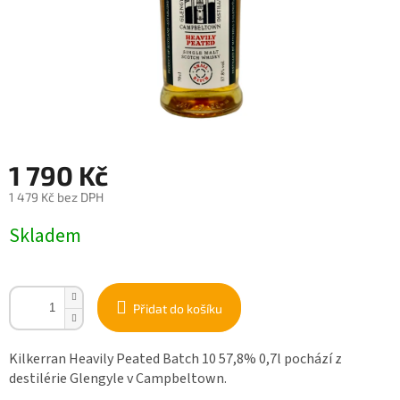
1 790 Kč
1 479 Kč bez DPH
Měrná
Skladem
cena:
Přidat do košíku
Kilkerran Heavily Peated Batch 10 57,8% 0,7l pochází z
destilérie Glengyle v Campbeltown.