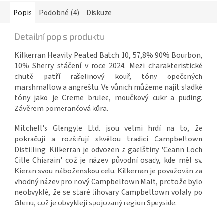
Popis
Podobné (4)
Diskuze
Detailní popis produktu
Kilkerran Heavily Peated Batch 10, 57,8% 90% Bourbon,
10% Sherry stáčení v roce 2024. Mezi charakteristické
chutě patří rašelinový kouř, tóny opečených
marshmallow a angreštu. Ve vůních můžeme najít sladké
tóny jako je Creme brulee, moučkový cukr a puding.
Závěrem pomerančová kůra.
Mitchell's Glengyle Ltd. jsou velmi hrdí na to, že
pokračují a rozšiřují skvělou tradici Campbeltown
Distilling. Kilkerran je odvozen z gaelštiny 'Ceann Loch
Cille Chiarain' což je název původní osady, kde měl sv.
Kieran svou náboženskou celu. Kilkerran je považován za
vhodný název pro nový Campbeltown Malt, protože bylo
neobvyklé, že se staré lihovary Campbeltown volaly po
Glenu, což je obvykleji spojovaný region Speyside.