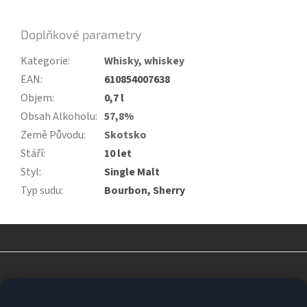
Doplňkové parametry
Kategorie
:
Whisky, whiskey
EAN
:
610854007638
Objem
:
0,7 l
Obsah Alkoholu
:
57,8%
Země Původu
:
Skotsko
Stáří
:
10 let
Styl
:
Single Malt
Typ sudu
:
Bourbon, Sherry
Z
á
p
a