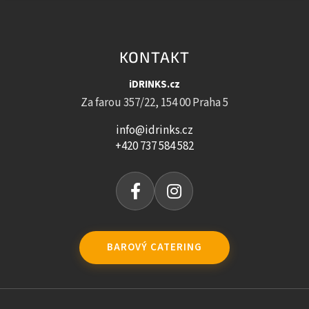
KONTAKT
iDRINKS.cz
Za farou 357/22, 154 00 Praha 5
info@idrinks.cz
+420 737 584 582
BAROVÝ CATERING