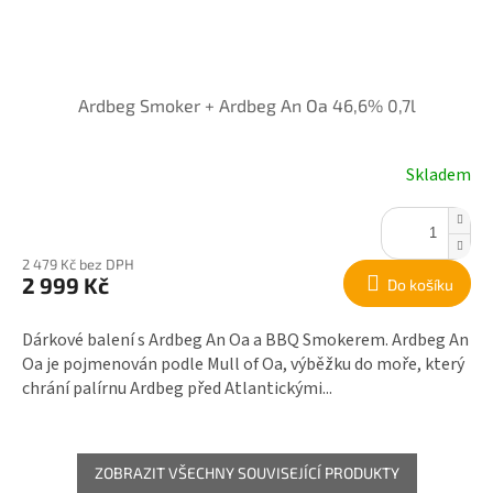
Ardbeg Smoker + Ardbeg An Oa 46,6% 0,7l
Skladem
2 479 Kč bez DPH
2 999 Kč
Do košíku
Dárkové balení s Ardbeg An Oa a BBQ Smokerem. Ardbeg An
Oa je pojmenován podle Mull of Oa, výběžku do moře, který
chrání palírnu Ardbeg před Atlantickými...
ZOBRAZIT VŠECHNY SOUVISEJÍCÍ PRODUKTY