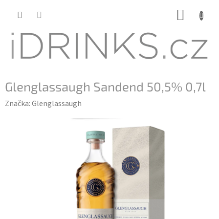
Přejít
NÁKUP
na
KOŠÍK
obsah
Glenglassaugh Sandend 50,5% 0,7l
Značka:
Glenglassaugh