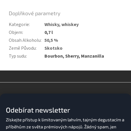
Doplňkové parametry
Kategorie
:
Whisky, whiskey
Objem
:
0,7 l
Obsah Alkoholu
:
50,5 %
Země Původu
:
Skotsko
Typ sudu
:
Bourbon, Sherry, Manzanilla
Z
á
p
a
Odebírat newsletter
t
í