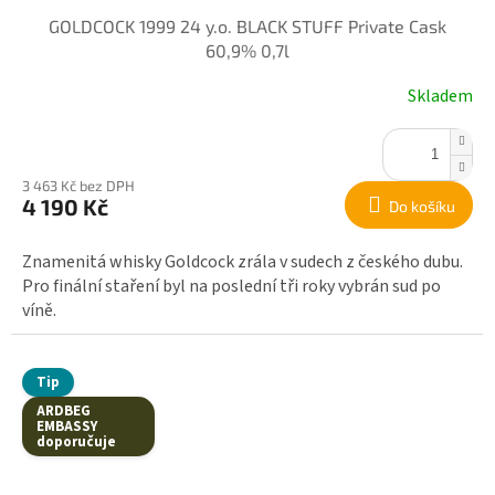
GOLDCOCK 1999 24 y.o. BLACK STUFF Private Cask
60,9% 0,7l
Skladem
3 463 Kč bez DPH
4 190 Kč
Do košíku
Znamenitá whisky Goldcock zrála v sudech z českého dubu.
Pro finální staření byl na poslední tři roky vybrán sud po
víně.
Tip
ARDBEG
EMBASSY
doporučuje