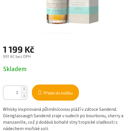
1 199 Kč
991 Kč bez DPH
Měrná
Skladem
cena:
Přidat do košíku
Whisky inspirovaná půlměsícovou pláží v zátoce Sandend.
Glenglassaugh Sandend zraje v sudech po bourbonu, sherry a
manzanille, což ji dodává bohaté vlny tropické sladkosti s
nádechem mořské soli.