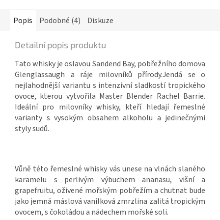
Popis
Podobné (4)
Diskuze
Detailní popis produktu
Tato whisky je oslavou Sandend Bay, pobřežního domova
Glenglassaugh a ráje milovníků přírody.Jendá se o
nejlahodnější variantu s intenzivní sladkostí tropického
ovoce, kterou vytvořila Master Blender Rachel Barrie.
Ideální pro milovníky whisky, kteří hledají řemeslné
varianty s vysokým obsahem alkoholu a jedinečnými
styly sudů.
Vůně této řemeslné whisky vás unese na vlnách slaného
karamelu s perlivým výbuchem ananasu, višní a
grapefruitu, oživené mořským pobřežím a chutnat bude
jako jemná máslová vanilková zmrzlina zalitá tropickým
ovocem, s čokoládou a nádechem mořské soli.