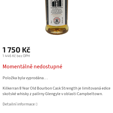
1 750 Kč
1 446 Kč bez DPH
Měrná
Momentálně nedostupné
cena:
Položka byla vyprodána…
Kilkerran 8 Year Old Bourbon Cask Strength je limitovaná edice
skotské whisky z palírny Glengyle v oblasti Campbeltown.
Detailní informace