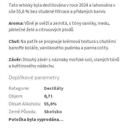
Tato whisky byla destilována v roce 2024 a lahvována v
síle 55,6 % bez studené filtrace a přidaných barviv.
Aroma:
Vůně je svěží a zemitá, s tóny vanilky, medu,
jablečné želé a citrusových plodů.
Chuť:
Na patře se projevuje krémová textura s chutěmi
banoffe koláče, vanilkového pudinku a panna cotty.
Závěr:
Dlouhý závěr s náznaky mořské soli, slaných tónů
a květinového nádechu.
Doplňkové parametry
Kategorie
:
Destiláty
Objem
:
0,7 l
Obsah Alkoholu
:
55,6%
Země Původu
:
Skotsko
Položka byla vyprodána…