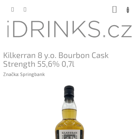
Přejít
NÁKUP
na
KOŠÍK
obsah
Kilkerran 8 y.o. Bourbon Cask
Strength 55,6% 0,7l
Značka:
Springbank