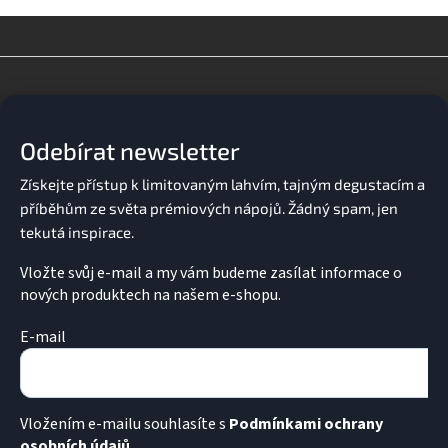
Z
á
p
a
Odebírat newsletter
t
í
Vložte svůj e-mail a my vám budeme zasílat informace o
nových produktech na našem e-shopu.
E-mail
Vložením e-mailu souhlasíte s
Podmínkami ochrany
osobních údajů.