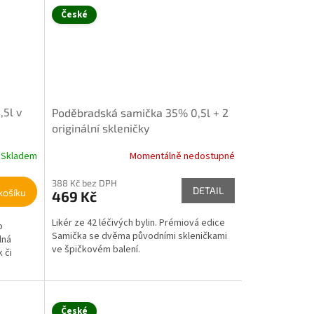
České
5l v
Poděbradská samička 35% 0,5l + 2
originální skleničky
Skladem
Momentálně nedostupné
388 Kč bez DPH
DETAIL
košíku
469 Kč
Likér ze 42 léčivých bylin. Prémiová edice
o
Samička se dvěma původními skleničkami
lná
ve špičkovém balení.
 či
České