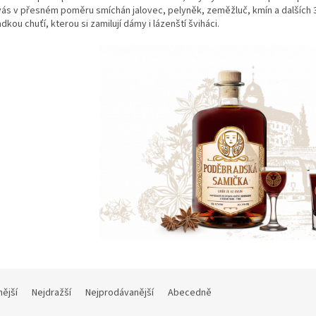
ás v přesném poměru smíchán jalovec, pelyněk, zeměžluč, kmín a dalších 3
dkou chuťí, kterou si zamilují dámy i lázenští šviháci.
nější
Nejdražší
Nejprodávanější
Abecedně