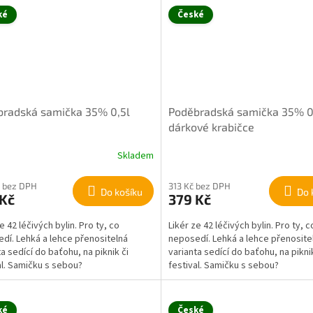
ké
České
bradská samička 35% 0,5l
Poděbradská samička 35% 0,
dárkové krabičce
Skladem
 bez DPH
313 Kč bez DPH
Do košíku
Do 
 Kč
379 Kč
e 42 léčivých bylin. Pro ty, co
Likér ze 42 léčivých bylin. Pro ty, c
dí. Lehká a lehce přenositelná
neposedí. Lehká a lehce přenosite
ta sedící do baťohu, na piknik či
varianta sedící do baťohu, na piknik
al. Samičku s sebou?
festival. Samičku s sebou?
ké
České