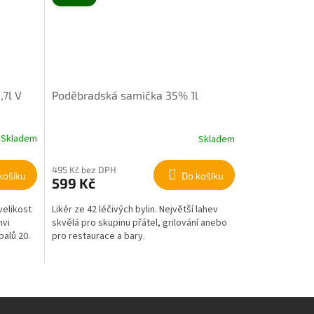
7l V
Poděbradská samička 35% 1l
Skladem
Skladem
495 Kč bez DPH
košíku
Do košíku
599 Kč
velikost
Likér ze 42 léčivých bylin. Největší lahev
hvi
skvělá pro skupinu přátel, grilování anebo
balů 20.
pro restaurace a bary.