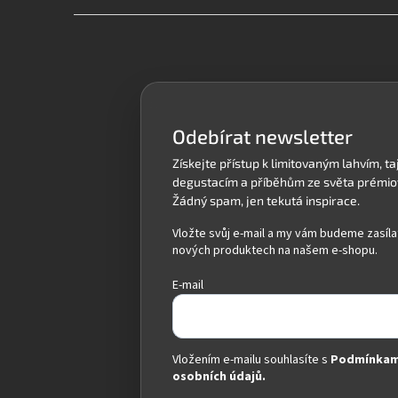
Z
á
p
a
t
í
Odebírat newsletter
Vložte svůj e-mail a my vám budeme zasíla
nových produktech na našem e-shopu.
E-mail
Vložením e-mailu souhlasíte s
Podmínkam
osobních údajů.