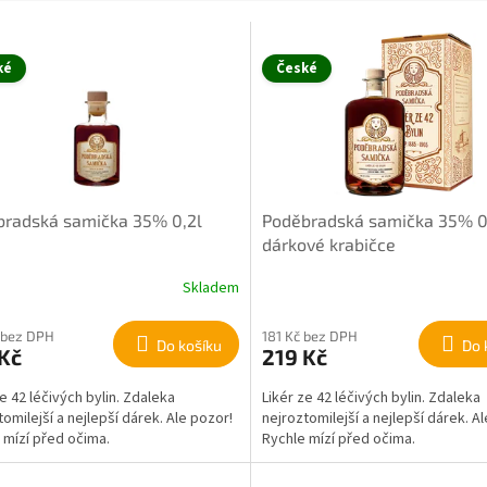
ké
České
bradská samička 35% 0,2l
Poděbradská samička 35% 0,
dárkové krabičce
Skladem
 bez DPH
181 Kč bez DPH
Do košíku
Do 
Kč
219 Kč
ze 42 léčivých bylin. Zdaleka
Likér ze 42 léčivých bylin. Zdaleka
tomilejší a nejlepší dárek. Ale pozor!
nejroztomilejší a nejlepší dárek. A
 mízí před očima.
Rychle mízí před očima.