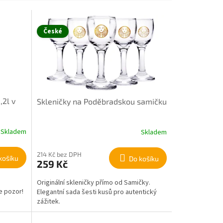
České
2l v
Skleničky na Poděbradskou samičku
Skladem
Skladem
214 Kč bez DPH
košíku
Do košíku
259 Kč
Originální skleničky přímo od Samičky.
le pozor!
Elegantní sada šesti kusů pro autentický
zážitek.