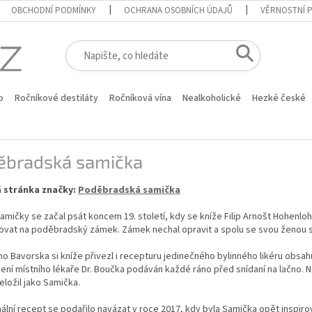
OBCHODNÍ PODMÍNKY
OCHRANA OSOBNÍCH ÚDAJŮ
VĚRNOSTNÍ 
o
Ročníkové destiláty
Ročníková vína
Nealkoholické
Hezké české
ěbradská samička
 stránka značky:
Poděbradská samička
amičky se začal psát koncem 19. století, kdy se kníže Filip Arnošt Hohenloh
vat na poděbradský zámek. Zámek nechal opravit a spolu se svou ženou se
o Bavorska si kníže přivezl i recepturu jedinečného bylinného likéru obsahu
ní místního lékaře Dr. Boučka podáván každé ráno před snídaní na lačno. N
eložil jako Samička.
nální recept se podařilo navázat v roce 2017, kdy byla Samička opět insp