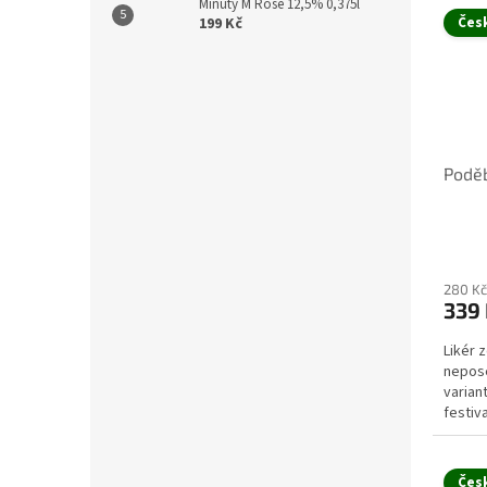
Minuty M Rosé 12,5% 0,375l
Čes
199 Kč
Podě
280 Kč
339
Likér z
nepose
varian
festiv
Čes