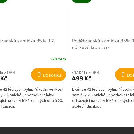
radská samička 35% 0,7l
Poděbradská samička 35% 0,
dárkové krabičce
Skladem
 bez DPH
412 Kč bez DPH
Do košíku
Do 
 Kč
499 Kč
ze 42 léčivých bylin. Původní velikost
Likér ze 42 léčivých bylin. Původní 
y v ikonické „Apotheker“ lahvi
samičky v ikonické „Apotheker“ la
jící na tvary lékárenských obalů 20.
odkazující na tvary lékárenských o
. Klasika.
století. Klasika. ...
O
v
l