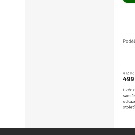
Poděb
412 Kč
499
Likér 
samičk
odkazu
století