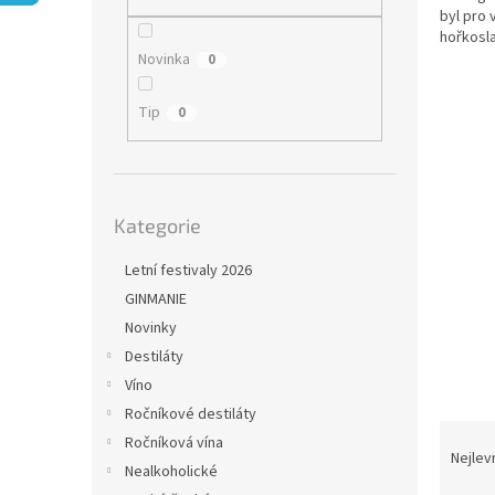
n
byl
pro v
e
hořkosla
l
Novinka
0
Tip
0
Přeskočit
Kategorie
kategorie
Letní festivaly 2026
GINMANIE
Novinky
Destiláty
Víno
Ročníkové destiláty
Ř
Ročníková vína
a
Nejlev
Nealkoholické
z