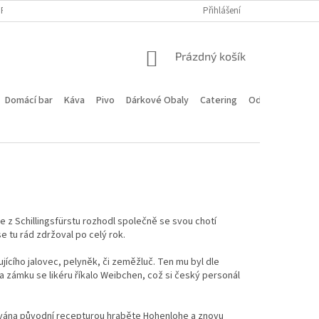
PROGRAM
DOPRAVA A PLATBA
HODNOCENÍ OBCHODU
Přihlášení
KONTA
NÁKUPNÍ
Prázdný košík
KOŠÍK
Domácí bar
Káva
Pivo
Dárkové Obaly
Catering
Odstoupení od 
e z Schillingsfürstu rozhodl společně se svou chotí
 tu rád zdržoval po celý rok.
jícího jalovec, pelyněk, či zeměžluč. Ten mu byl dle
a zámku se likéru říkalo Weibchen, což si český personál
irována původní recepturou hraběte Hohenlohe a znovu