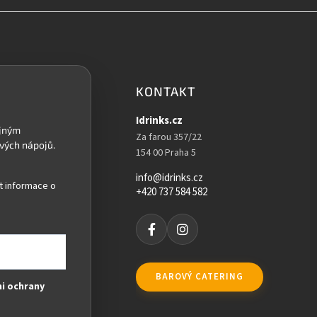
á
d
a
c
í
p
r
KONTAKT
v
k
Idrinks.cz
y
Za farou 357/22
v
154 00 Praha 5
ý
p
info@idrinks.cz
i
t informace o
+420 737 584 582
s
u
BAROVÝ CATERING
i ochrany