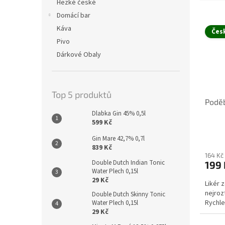
Hezké české
e
V
n
Domácí bar
ý
í
Káva
Čes
p
p
Pivo
i
r
Dárkové Obaly
s
o
p
d
r
u
o
k
Top 5 produktů
Podě
d
t
u
Dlabka Gin 45% 0,5l
ů
599 Kč
k
t
Gin Mare 42,7% 0,7l
ů
839 Kč
164 Kč
Double Dutch Indian Tonic
199 
Water Plech 0,15l
29 Kč
Likér 
nejroz
Double Dutch Skinny Tonic
Rychle
Water Plech 0,15l
29 Kč