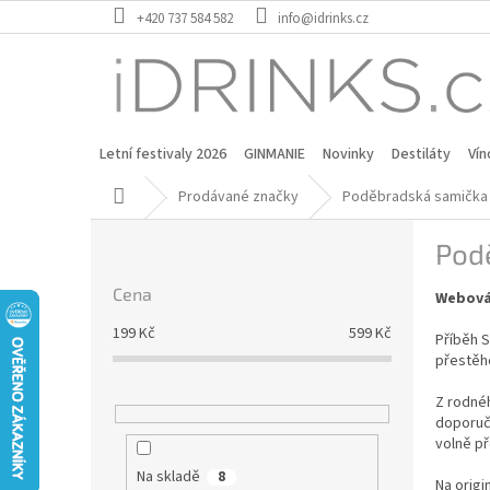
Přejít
+420 737 584 582
info@idrinks.cz
na
obsah
Letní festivaly 2026
GINMANIE
Novinky
Destiláty
Vín
Domů
Prodávané značky
Poděbradská samička
P
Pod
o
s
Cena
Webová
t
r
199
Kč
599
Kč
Příběh S
a
přestěho
n
n
Z rodnéh
í
doporuče
volně př
p
a
Na skladě
8
Na origi