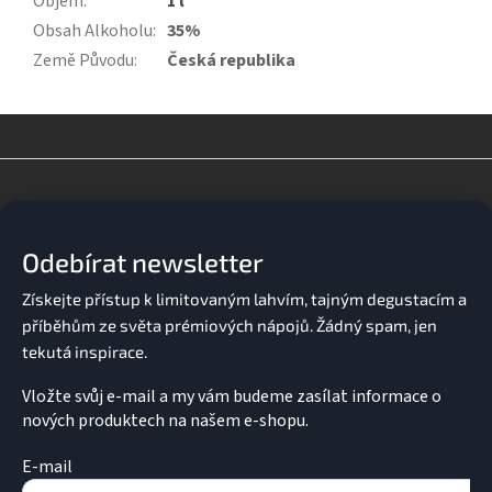
Objem
:
1 l
Obsah Alkoholu
:
35%
Země Původu
:
Česká republika
Z
á
p
a
Odebírat newsletter
t
í
Vložte svůj e-mail a my vám budeme zasílat informace o
nových produktech na našem e-shopu.
E-mail