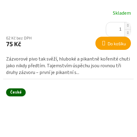
Skladem
62 Kč bez DPH
75 Kč
Do košíku
Zázvorové pivo tak svěží, hluboké a pikantně kořenité chuti
jako nikdy předtím. Tajemstvím úspěchu jsou rovnou tři
druhy zázvoru – první je pikantní s...
České