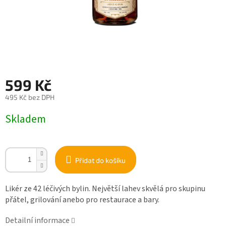
599 Kč
495 Kč bez DPH
Měrná
Skladem
cena:
Přidat do košíku
Likér ze 42 léčivých bylin. Největší lahev skvělá pro skupinu
přátel, grilování anebo pro restaurace a bary.
Detailní informace