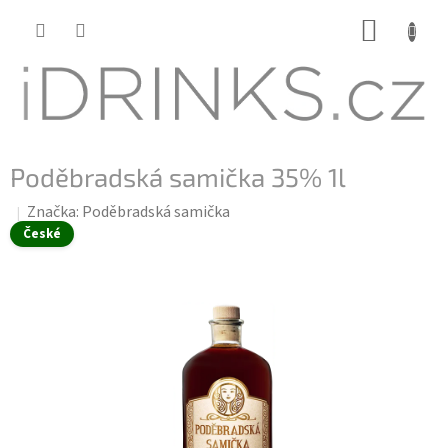
Přejít
NÁKUP
na
KOŠÍK
obsah
Poděbradská samička 35% 1l
Značka:
Poděbradská samička
České