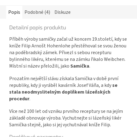
Popis
Podobné (4)
Diskuze
Detailní popis produktu
Příběh výroby samičky začal už koncem 19.století, kdy se
kníže Filip Arnošt Hohenlohe přestěhoval se svou ženou
na poděbradský zámek. Přivezl s sebou recepturu
bylinného likéru, kterému se na zámku řikalo Weibchen.
Místní si název přeložili, jako
Samička
.
Prozatím největší slávu získala Samička v době první
republiky, kdy ji vyráběl kavárník Josef Váňa, a kdy
se
stala neodmyslitelným doplňkem lázeňských
procedur
.
Více než 100 let od vzniku prvního receptury se na jejím
základě obnovuje výroba. Vychutnejte si lázeňský likér
Samička stejně, jako si jej vychutnával kníže Filip.
Doplňkové parametry