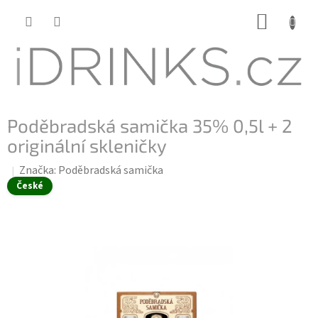
Přejít
NÁKUP
na
KOŠÍK
obsah
Poděbradská samička 35% 0,5l + 2
originální skleničky
Značka:
Poděbradská samička
České