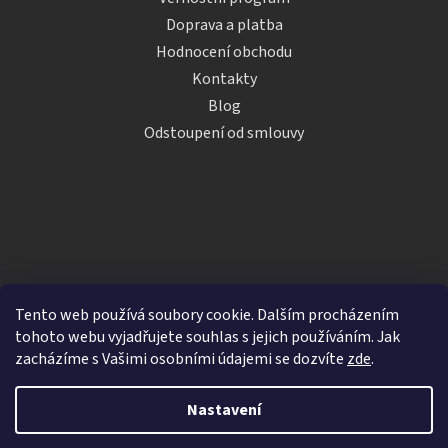
Doprava a platba
Hodnocení obchodu
Kontakty
Blog
Odstoupení od smlouvy
Tento web používá soubory cookie. Dalším procházením
tohoto webu vyjadřujete souhlas s jejich používáním. Jak
zacházíme s Vašimi osobními údajemi se dozvíte
zde
.
Vytvořil Shoptet
Nastavení
Copyright 2026
iDRINKS.cz
. Všechna práva vyhrazena.
Upravit nastavení cookies