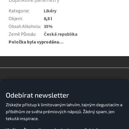
Kategorie
:
Likéry
Objem
:
0,5 l
Obsah Alkoholu
:
35%
Země Původu
:
Česká republika
Položka byla vyprodána…
Z
á
p
a
Odebírat newsletter
t
í