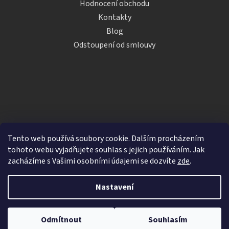
Hodnocení obchodu
Kontakty
Blog
Odstoupení od smlouvy
Tento web používá soubory cookie. Dalším procházením
tohoto webu vyjadřujete souhlas s jejich používáním. Jak
zacházíme s Vašimi osobními údajemi se dozvíte
zde
.
Vytvořil Shoptet
Nastavení
Copyright 2026
iDRINKS.cz
. Všechna práva vyhrazena.
Upravit nastavení cookies
Odmítnout
Souhlasím