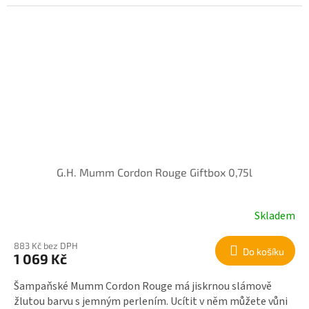
G.H. Mumm Cordon Rouge Giftbox 0,75l
Skladem
883 Kč bez DPH
Do košíku
1 069 Kč
Šampaňské Mumm Cordon Rouge má jiskrnou slámově
žlutou barvu s jemným perlením. Ucítit v něm můžete vůni