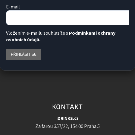
u
E-mail
Vložením e-mailu souhlasíte s
Podmínkami ochrany
osobních údajů.
PŘIHLÁSIT SE
KONTAKT
iDRINKS.cz
Za farou 357/22, 154 00 Praha 5