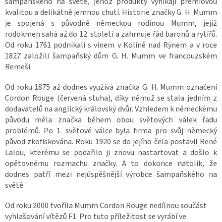
šampaňského na světě, jehož produkty vynikají prémiovou
kvalitou a delikátně jemnou chutí. Historie značky G. H. Mumm
je spojená s původně německou rodinou Mumm, jejíž
rodokmen sahá až do 12. století a zahrnuje řád baronů a rytířů.
Od roku 1761 podnikali s vínem v Kolíně nad Rýnem a v roce
1827 založili šampaňský dům G. H. Mumm ve francouzském
Remeši.
Od roku 1875 až dodnes využívá značka G. H. Mumm označení
Cordon Rouge (červená stuha), díky němuž se stala jedním z
dodavatelů na anglický královský dvůr. Vzhledem k německému
původu měla značka během obou světových válek řadu
problémů. Po 1. světové válce byla firma pro svůj německý
původ zkofiskována. Roku 1920 se do jejího čela postavil René
Lalou, kterému se podařilo ji znovu nastartovat a došlo k
opětovnému rozmachu značky. A to dokonce natolik, že
dodnes patří mezi nejúspěšnější výrobce šampaňského na
světě.
Od roku 2000 tvořila Mumm Cordon Rouge nedílnou součást
vyhlašování vítězů F1. Pro tuto příležitost se vyrábí ve