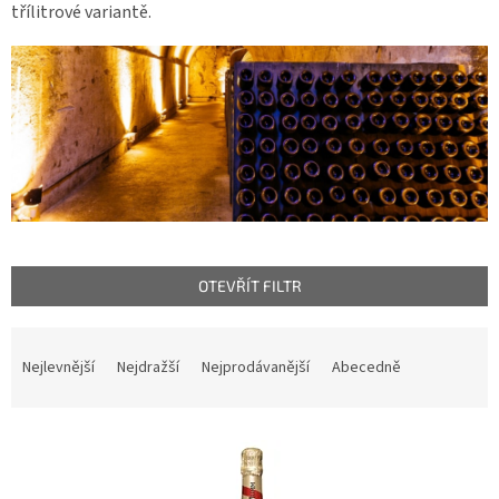
třílitrové variantě.
OTEVŘÍT FILTR
Ř
a
Nejlevnější
Nejdražší
Nejprodávanější
Abecedně
z
e
n
V
í
ý
p
p