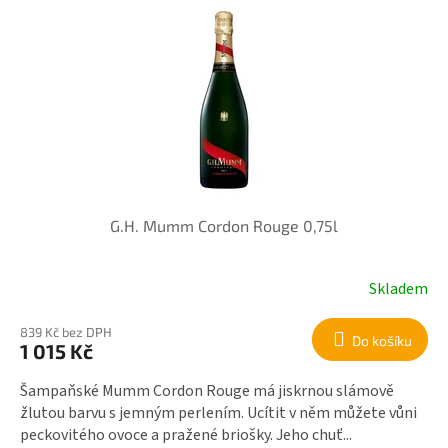
G.H. Mumm Cordon Rouge 0,75l
Skladem
839 Kč bez DPH
Do košíku
1 015 Kč
Šampaňské Mumm Cordon Rouge má jiskrnou slámově
žlutou barvu s jemným perlením. Ucítit v něm můžete vůni
peckovitého ovoce a pražené briošky. Jeho chuť...