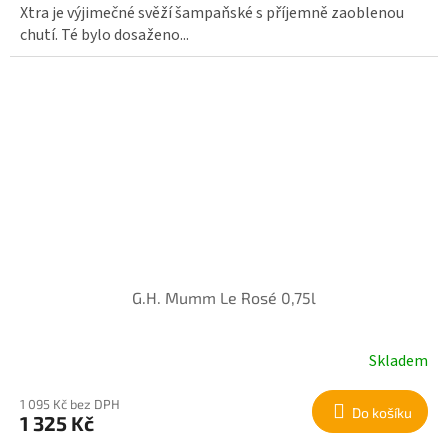
Xtra je výjimečné svěží šampaňské s příjemně zaoblenou
chutí. Té bylo dosaženo...
G.H. Mumm Le Rosé 0,75l
Skladem
1 095 Kč bez DPH
Do košíku
1 325 Kč