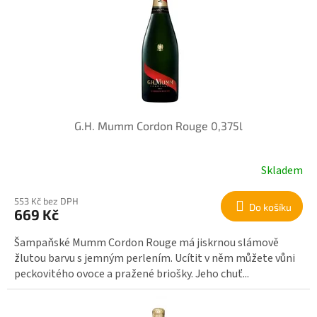
r
i
o
s
d
p
u
r
k
o
t
d
ů
u
k
G.H. Mumm Cordon Rouge 0,375l
t
ů
Skladem
553 Kč bez DPH
Do košíku
669 Kč
Šampaňské Mumm Cordon Rouge má jiskrnou slámově
žlutou barvu s jemným perlením. Ucítit v něm můžete vůni
peckovitého ovoce a pražené briošky. Jeho chuť...