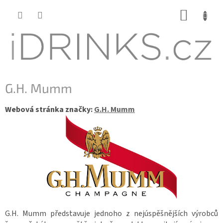
Přejít
NÁKUP
na
KOŠÍK
obsah
G.H. Mumm
Webová stránka značky:
G.H. Mumm
G.H. Mumm představuje jednoho z nejúspěšnějších výrobců