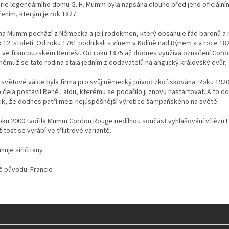
orie legendárního domu G. H. Mumm byla napsána dlouho před jeho oficiální
žením, kterým je rok 1827.
na Mumm pochází z Německa a její rodokmen, který obsahuje řád baronů a r
 12. století. Od roku 1761 podnikali s vínem v Kolíně nad Rýnem a v roce 182
u ve francouzském Remeši. Od roku 1875 až dodnes využívá označení Cord
němuž se tato rodina stala jedním z dodavatelů na anglický královský dvůr.
. světové válce byla firma pro svůj německý původ zkofiskována. Roku 192
o čela postavil René Lalou, kterému se podařilo ji znovu nastartovat. A to 
lik, že dodnes patří mezi nejúspěšnější výrobce šampaňského na světě.
oku 2000 tvořila Mumm Cordon Rouge nedílnou součást vyhlašování vítězů F
žitost se vyrábí ve třílitrové variantě.
uje siřičitany
 původu: Francie