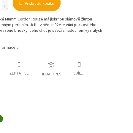
Přidat do košíku
é Mumm Cordon Rouge má jiskrnou slámově žlutou
emným perlením. Ucítit v něm můžete vůni peckovitého
ražené briošky. Jeho chuť je svěží s nádechem vyzrálých
informace
ZEPTAT SE
SDÍLET
HLÍDACÍ PES