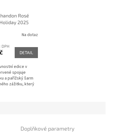
Chandon Rosé
 Holiday 2025
iftbox 12% 0,75l
Na dotaz
ez DPH
č
DETAIL
vnostní edice v
ervené spojuje
ku a pařížský šarm
ného zážitku, který
ždý sváteční okamžik
Doplňkové parametry