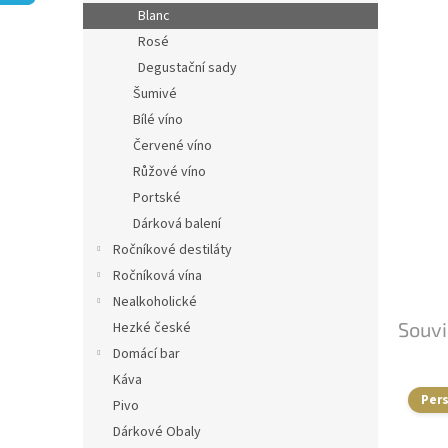
n
Blanc
e
Rosé
l
Degustační sady
Šumivé
Bílé víno
Červené víno
Růžové víno
Portské
Dárková balení
Ročníkové destiláty
Ročníková vína
Nealkoholické
Souvi
Hezké české
Domácí bar
Káva
Per
Pivo
Dárkové Obaly