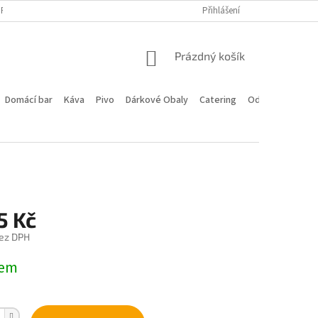
PROGRAM
DOPRAVA A PLATBA
HODNOCENÍ OBCHODU
Přihlášení
KONTA
NÁKUPNÍ
Prázdný košík
KOŠÍK
Domácí bar
Káva
Pivo
Dárkové Obaly
Catering
Odstoupení od 
5 Kč
ez DPH
dem