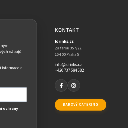
KONTAKT
Idrinks.cz
Za farou 357/22
154 00 Praha 5
info@idrinks.cz
t informace o
+420 737 584 582
BAROVÝ CATERING
i ochrany