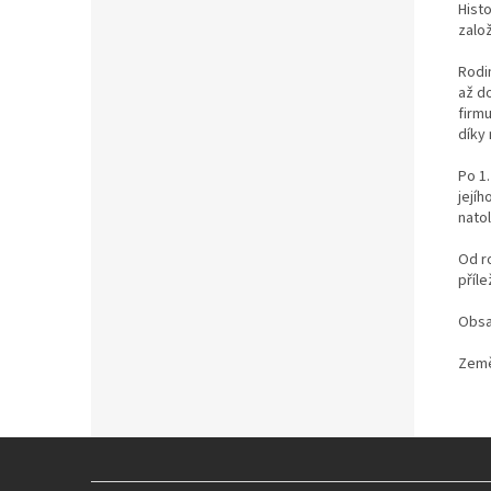
Hist
zalo
Rodi
až do
firm
díky 
Po 1
jejíh
nato
Od r
příle
Obsah
Země