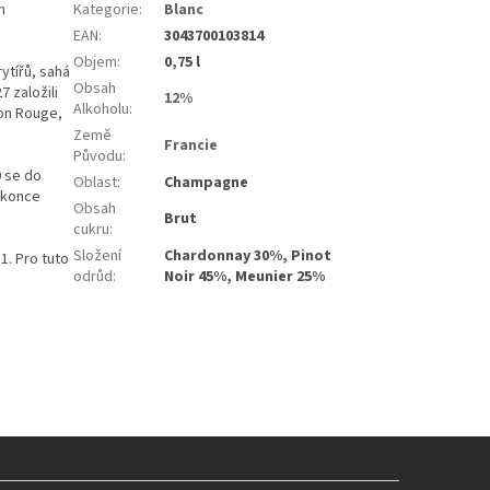
m
Kategorie
:
Blanc
EAN
:
3043700103814
Objem
:
0,75 l
ytířů, sahá
Obsah
7 založili
12%
Alkoholu
:
on Rouge,
Země
Francie
Původu
:
0 se do
Oblast
:
Champagne
dokonce
Obsah
Brut
cukru
:
Složení
Chardonnay 30%, Pinot
1. Pro tuto
odrůd
:
Noir 45%, Meunier 25%