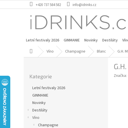
Přejít
+420 737 584 582
info@idrinks.cz
na
obsah
Letní festivaly 2026
GINMANIE
Novinky
Destiláty
Vín
Domů
Víno
Champagne
Blanc
G.H. 
P
G.H
o
Přeskočit
s
Značka:
Kategorie
kategorie
t
r
Letní festivaly 2026
a
GINMANIE
n
Novinky
n
í
Destiláty
p
Víno
a
Champagne