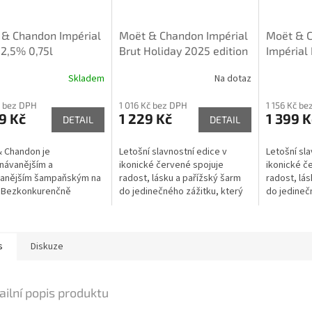
 & Chandon Impérial
Moët & Chandon Impérial
Moët & 
12,5% 0,75l
Brut Holiday 2025 edition
Impérial
12,5% 0,75l
edition g
Skladem
Na dotaz
 bez DPH
1 016 Kč bez DPH
1 156 Kč b
9 Kč
1 229 Kč
1 399 K
DETAIL
DETAIL
 Chandon je
Letošní slavnostní edice v
Letošní sla
návanějším a
ikonické červené spojuje
ikonické č
danějším šampaňským na
radost, lásku a pařížský šarm
radost, lás
. Bezkonkurenčně
do jedinečného zážitku, který
do jedineč
ší cena!
rozzáří každý sváteční okamžik
rozzáří ka
i dárek...
i dárek...
s
Diskuze
ailní popis produktu