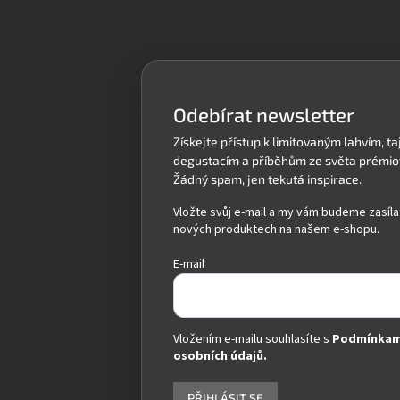
Z
á
p
a
t
í
Odebírat newsletter
Vložte svůj e-mail a my vám budeme zasíla
nových produktech na našem e-shopu.
E-mail
Vložením e-mailu souhlasíte s
Podmínkam
osobních údajů.
PŘIHLÁSIT SE