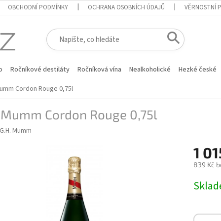
OBCHODNÍ PODMÍNKY
OCHRANA OSOBNÍCH ÚDAJŮ
VĚRNOSTNÍ 
o
Ročníkové destiláty
Ročníková vína
Nealkoholické
Hezké české
Mumm Cordon Rouge 0,75l
. Mumm Cordon Rouge 0,75l
G.H. Mumm
1 01
839 Kč b
Měrná
Skla
cena: