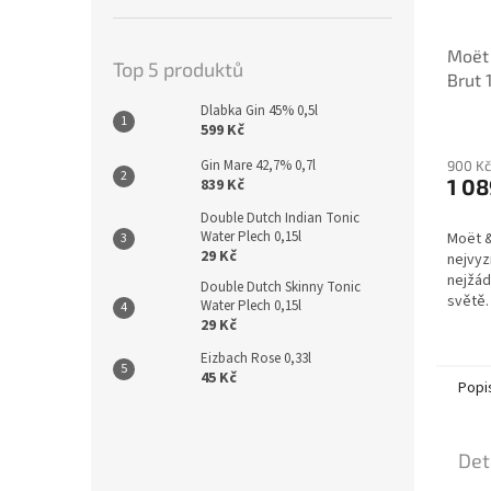
Moët
Top 5 produktů
Brut 
Dlabka Gin 45% 0,5l
599 Kč
Gin Mare 42,7% 0,7l
900 Kč
1 08
839 Kč
Double Dutch Indian Tonic
Water Plech 0,15l
Moët &
29 Kč
nejvyz
nejžá
Double Dutch Skinny Tonic
světě
Water Plech 0,15l
nejlep
29 Kč
Eizbach Rose 0,33l
45 Kč
Popi
Det