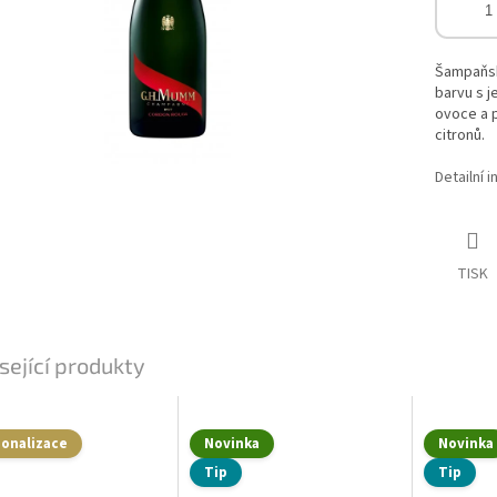
Šampaňsk
barvu s j
ovoce a p
citronů.
Detailní 
TISK
sející produkty
sonalizace
Novinka
Novinka
Tip
Tip