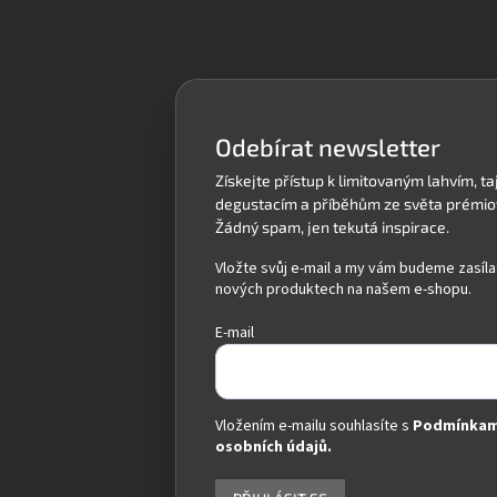
Z
á
p
a
t
í
Odebírat newsletter
Vložte svůj e-mail a my vám budeme zasíla
nových produktech na našem e-shopu.
E-mail
Vložením e-mailu souhlasíte s
Podmínkam
osobních údajů.