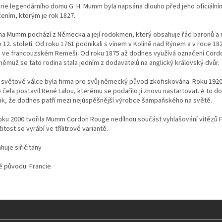
orie legendárního domu G. H. Mumm byla napsána dlouho před jeho oficiální
žením, kterým je rok 1827.
na Mumm pochází z Německa a její rodokmen, který obsahuje řád baronů a r
 12. století. Od roku 1761 podnikali s vínem v Kolíně nad Rýnem a v roce 182
u ve francouzském Remeši. Od roku 1875 až dodnes využívá označení Cord
němuž se tato rodina stala jedním z dodavatelů na anglický královský dvůr.
. světové válce byla firma pro svůj německý původ zkofiskována. Roku 192
o čela postavil René Lalou, kterému se podařilo ji znovu nastartovat. A to 
lik, že dodnes patří mezi nejúspěšnější výrobce šampaňského na světě.
oku 2000 tvořila Mumm Cordon Rouge nedílnou součást vyhlašování vítězů F
žitost se vyrábí ve třílitrové variantě.
uje siřičitany
 původu: Francie