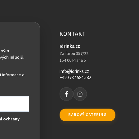
KONTAKT
Idrinks.cz
Za farou 357/22
154 00 Praha 5
info@idrinks.cz
t informace o
+420 737 584 582
BAROVÝ CATERING
i ochrany