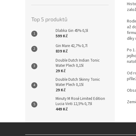
Hist
zalo
Top 5 produktů
Rodi
až do
Dlabka Gin 45% 0,5l
firm
599 Kč
díky 
Gin Mare 42,7% 0,7l
Po 1
839 Kč
jejíh
Double Dutch Indian Tonic
nato
Water Plech 0,15l
29 Kč
Od r
příle
Double Dutch Skinny Tonic
Water Plech 0,15l
29 Kč
Obsah
Minuty M Rosé Limited Edition
Země
Lucia Vinti 12,5% 0,75l
449 Kč