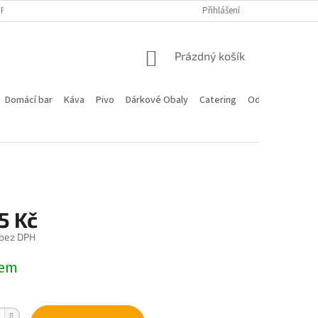
PROGRAM
DOPRAVA A PLATBA
HODNOCENÍ OBCHODU
Přihlášení
KONTA
NÁKUPNÍ
Prázdný košík
KOŠÍK
Domácí bar
Káva
Pivo
Dárkové Obaly
Catering
Odstoupení od 
5 Kč
 bez DPH
dem