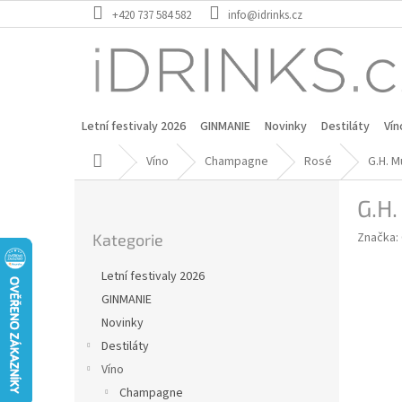
Přejít
+420 737 584 582
info@idrinks.cz
na
obsah
Letní festivaly 2026
GINMANIE
Novinky
Destiláty
Vín
Domů
Víno
Champagne
Rosé
G.H. 
P
G.H
o
Přeskočit
s
Značka:
Kategorie
kategorie
t
r
Letní festivaly 2026
a
GINMANIE
n
Novinky
n
í
Destiláty
p
Víno
a
Champagne