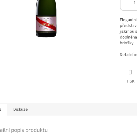
Elegantn
představe
jiskrnou 
doplněna 
briošky.
Detailní 
TISK
s
Diskuze
ailní popis produktu