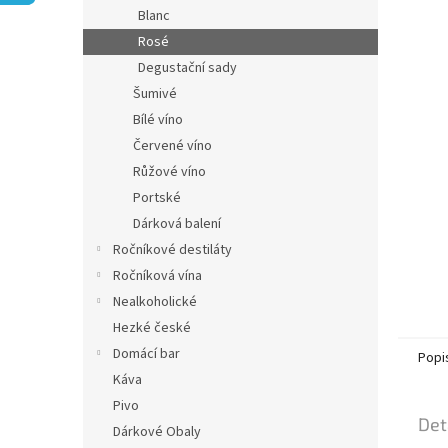
n
Blanc
e
Rosé
l
Degustační sady
Šumivé
Bílé víno
Červené víno
Růžové víno
Portské
Dárková balení
Ročníkové destiláty
Ročníková vína
Nealkoholické
Hezké české
Domácí bar
Popi
Káva
Pivo
Det
Dárkové Obaly