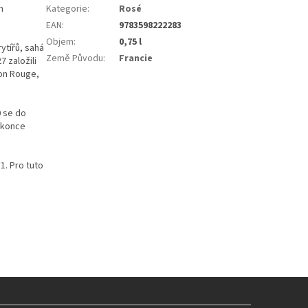
m
Kategorie
:
Rosé
EAN
:
9783598222283
Objem
:
0,75 l
ytířů, sahá
Země Původu
:
Francie
7 založili
on Rouge,
0 se do
dokonce
1. Pro tuto