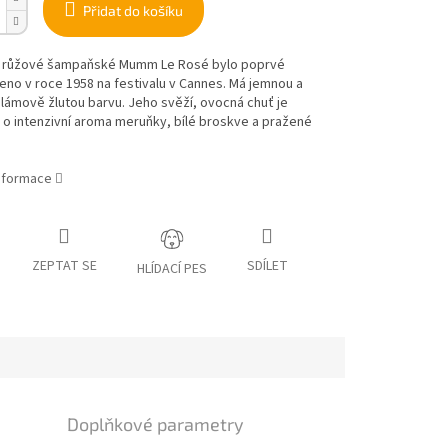
Přidat do košíku
í růžové šampaňské Mumm Le Rosé bylo poprvé
no v roce 1958 na festivalu v Cannes. Má jemnou a
slámově žlutou barvu. Jeho svěží, ovocná chuť je
o intenzivní aroma meruňky, bílé broskve a pražené
informace
ZEPTAT SE
SDÍLET
HLÍDACÍ PES
Doplňkové parametry