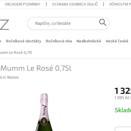
OBCHODNÍ PODMÍNKY
OCHRANA OSOBNÍCH ÚDAJŮ
VĚRNOSTNÍ 
o
Ročníkové destiláty
Ročníková vína
Nealkoholické
Hezké české
Mumm Le Rosé 0,75l
. Mumm Le Rosé 0,75l
G.H. Mumm
1 32
1 095 Kč
Měrná
Skla
cena: