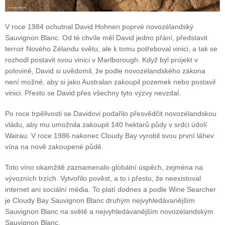
V roce 1984 ochutnal David Hohnen poprvé novozélandský
Sauvignon Blanc. Od té chvíle měl David jedno přání, představit
terroir Nového Zélandu světu, ale k tomu potřeboval vinici, a tak se
rozhodl postavit svou vinici v Marlborough. Když byl projekt v
polovině, David si uvědomil, že podle novozélandského zákona
není možné, aby si jako Australan zakoupil pozemek nebo postavil
vinici. Přesto se David přes všechny tyto výzvy nevzdal.
Po roce trpělivosti se Davidovi podařilo přesvědčit novozélandskou
vládu, aby mu umožnila zakoupit 140 hektarů půdy v srdci údolí
Wairau. V roce 1986 nakonec Cloudy Bay vyrobil svou první láhev
vína na nově zakoupené půdě.
Toto víno okamžitě zaznamenalo globální úspěch, zejména na
vývozních trzích. Vytvořilo pověst, a to i přesto, že neexistoval
internet ani sociální média. To platí dodnes a podle Wine Searcher
je Cloudy Bay Sauvignon Blanc druhým nejvyhledávanějším
Sauvignon Blanc na světě a nejvyhledávanějším novozélandským
Sauvignon Blanc.