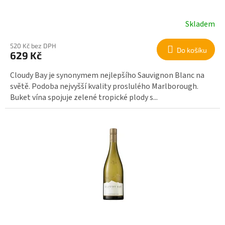
ů
Skladem
520 Kč bez DPH
Do košíku
629 Kč
Cloudy Bay je synonymem nejlepšího Sauvignon Blanc na
světě. Podoba nejvyšší kvality proslulého Marlborough.
Buket vína spojuje zelené tropické plody s...