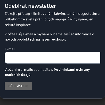
a
p
Odebírat newsletter
t
r
v
í
k
y
v
ý
p
Vložte svůj e-mail a my vám budeme zasílat informace o
i
nových produktech na našem e-shopu.
s
u
E-mail
Vložením e-mailu souhlasíte s
Podmínkami ochrany
osobních údajů.
PŘIHLÁSIT SE