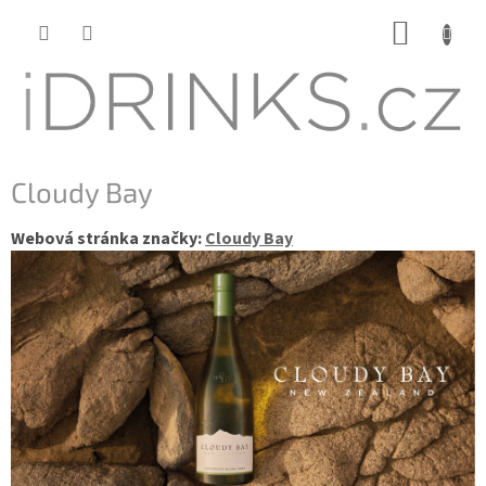
Přejít
NÁKUP
na
KOŠÍK
obsah
Cloudy Bay
Webová stránka značky:
Cloudy Bay