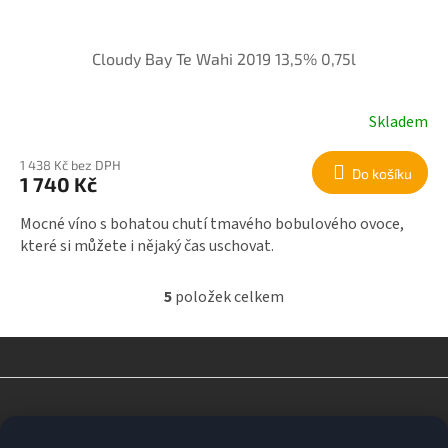
Cloudy Bay Te Wahi 2019 13,5% 0,75l
Skladem
1 438 Kč bez DPH
Do košíku
1 740 Kč
Mocné víno s bohatou chutí tmavého bobulového ovoce,
které si můžete i nějaký čas uschovat.
5
položek celkem
O
v
l
á
d
Z
a
á
c
p
í