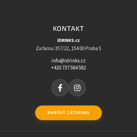
KONTAKT
iDRINKS.cz
Za farou 357/22, 154 00 Praha 5
info@idrinks.cz
+420 737 584 582
BAROVÝ CATERING