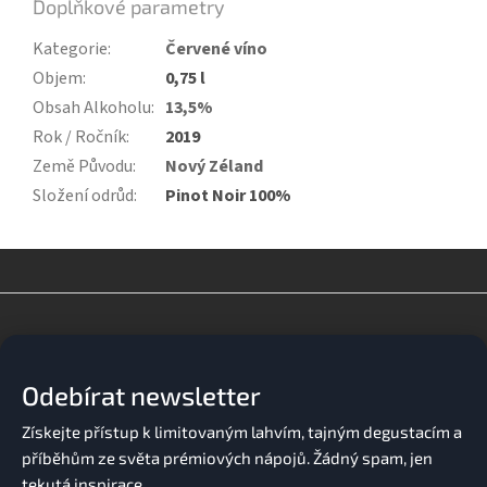
Doplňkové parametry
Kategorie
:
Červené víno
Objem
:
0,75 l
Obsah Alkoholu
:
13,5%
Rok / Ročník
:
2019
Země Původu
:
Nový Zéland
Složení odrůd
:
Pinot Noir 100%
Z
á
p
a
Odebírat newsletter
t
í