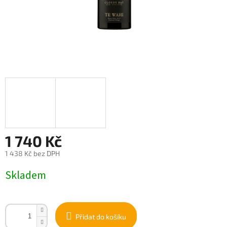
1 740 Kč
1 438 Kč bez DPH
Měrná
Skladem
cena:
Přidat do košíku