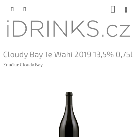
Přejít
NÁKUP
na
KOŠÍK
obsah
Cloudy Bay Te Wahi 2019 13,5% 0,75l
Značka:
Cloudy Bay