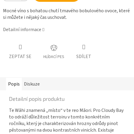
Mocné víno s bohatou chutí tmavého bobulového ovoce, které
si můžete i nějaký čas uschovat.
Detailní informace
ZEPTAT SE
SDÍLET
HLÍDACÍ PES
Popis
Diskuze
Detailní popis produktu
Te Wāhi znamená „místo“ v te reo Māori. Pro Cloudy Bay
to odráží důležitost terroiru v tomto konkrétním
ročníku, který je charakterizován hrozny odrůdy pinot
pěstovanými na dvou kontrastních vinicích. Existuje