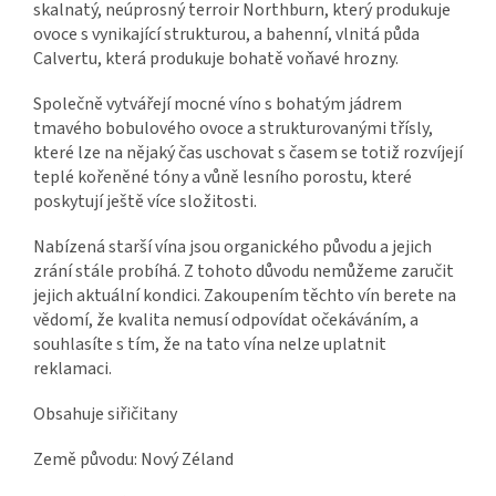
skalnatý, neúprosný terroir Northburn, který produkuje
ovoce s vynikající strukturou, a bahenní, vlnitá půda
Calvertu, která produkuje bohatě voňavé hrozny.
Společně vytvářejí mocné víno s bohatým jádrem
tmavého bobulového ovoce a strukturovanými třísly,
které lze na nějaký čas uschovat s časem se totiž rozvíjejí
teplé kořeněné tóny a vůně lesního porostu, které
poskytují ještě více složitosti.
Nabízená starší vína jsou organického původu a jejich
zrání stále probíhá. Z tohoto důvodu nemůžeme zaručit
jejich aktuální kondici. Zakoupením těchto vín berete na
vědomí, že kvalita nemusí odpovídat očekáváním, a
souhlasíte s tím, že na tato vína nelze uplatnit
reklamaci.
Obsahuje siřičitany
Země původu: Nový Zéland