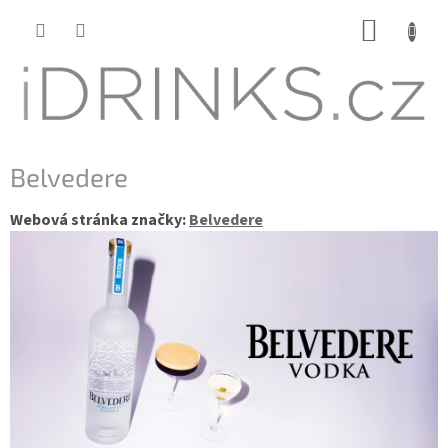
Přejít
NÁKUP
na
KOŠÍK
obsah
Belvedere
Webová stránka značky:
Belvedere