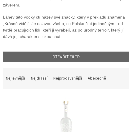
závěrem.
Láhev této vodky ctí název své značky, který v překladu znamená
„Krásné vidět“. Je oslavou všeho, co Polsko činí jedinečným - od
tvrdě pracujících lidí, kteří ji vyrábějí, až po úrodný terroir, který jí
dává její charakteristickou chuť.
OTEVŘÍT FILTR
Ř
a
Nejlevnější
Nejdražší
Nejprodávanější
Abecedně
z
e
n
V
í
ý
p
p
r
i
o
s
d
p