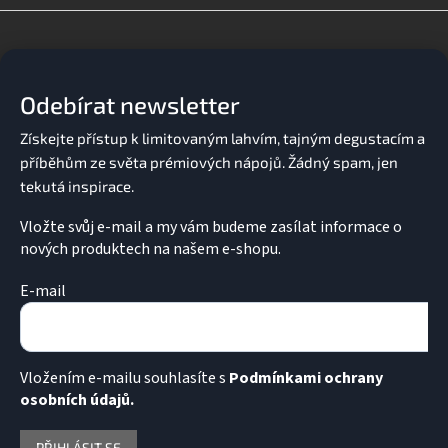
d
Z
a
á
c
p
í
a
p
Odebírat newsletter
t
r
v
í
k
y
v
ý
p
Vložte svůj e-mail a my vám budeme zasílat informace o
i
nových produktech na našem e-shopu.
s
u
E-mail
Vložením e-mailu souhlasíte s
Podmínkami ochrany
osobních údajů.
PŘIHLÁSIT SE