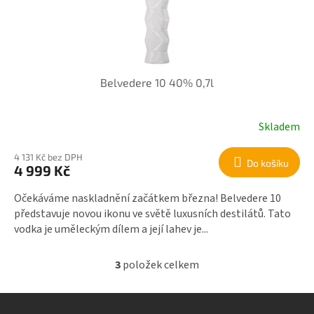
Belvedere 10 40% 0,7l
Skladem
4 131 Kč bez DPH
Do košíku
4 999 Kč
Očekáváme naskladnění začátkem března! Belvedere 10
představuje novou ikonu ve světě luxusních destilátů. Tato
vodka je uměleckým dílem a její lahev je...
3
položek celkem
O
v
l
á