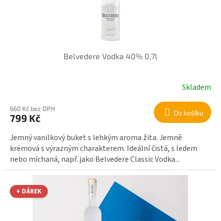
u
r
k
o
t
d
ů
u
k
Belvedere Vodka 40% 0,7l
t
ů
Skladem
660 Kč bez DPH
Do košíku
799 Kč
Jemný vanilkový buket s lehkým aroma žita. Jemně
krémová s výrazným charakterem. Ideální čistá, s ledem
nebo míchaná, např. jako Belvedere Classic Vodka...
+ DÁREK