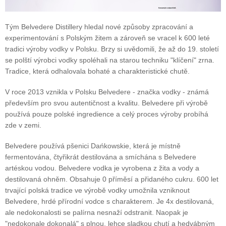
Tým Belvedere Distillery hledal nové způsoby zpracování a
experimentování s Polským žitem a zároveň se vracel k 600 leté
tradici výroby vodky v Polsku. Brzy si uvědomili, že až do 19. století
se polští výrobci vodky spoléhali na starou techniku "klíčení" zrna.
Tradice, která odhalovala bohaté a charakteristické chutě.
V roce 2013 vznikla v Polsku Belvedere - značka vodky - známá
především pro svou autentičnost a kvalitu. Belvedere při výrobě
používá pouze polské ingredience a celý proces výroby probíhá
zde v zemi.
Belvedere používá pšenici Dańkowskie, která je místně
fermentována, čtyřikrát destilována a smíchána s Belvedere
artéskou vodou. Belvedere vodka je vyrobena z žita a vody a
destilovaná ohněm. Obsahuje 0 příměsí a přidaného cukru. 600 let
trvající polská tradice ve výrobě vodky umožnila vzniknout
Belvedere, hrdé přírodní vodce s charakterem. Je 4x destilovaná,
ale nedokonalosti se palírna nesnaží odstranit. Naopak je
"nedokonale dokonalá" s plnou, lehce sladkou chutí a hedvábným