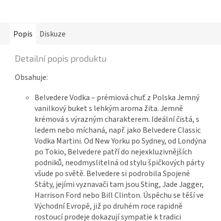
Popis
Diskuze
Detailní popis produktu
Obsahuje:
Belvedere Vodka – prémiová chuť z Polska
Jemný
vanilkový buket s lehkým aroma žita. Jemně
krémová s výrazným charakterem. Ideální čistá, s
ledem nebo míchaná, např. jako Belvedere Classic
Vodka Martini. Od New Yorku po Sydney, od Londýna
po Tokio, Belvedere patří do nejexkluzivnějších
podniků, neodmyslitelná od stylu špičkových párty
všude po světě. Belvedere si podrobila Spojené
Státy, jejími vyznavači tam jsou Sting, Jade Jagger,
Harrison Ford nebo Bill Clinton. Úspěchu se těší ve
Východní Evropě, již po druhém roce rapidně
rostoucí prodeje dokazují sympatie k tradici