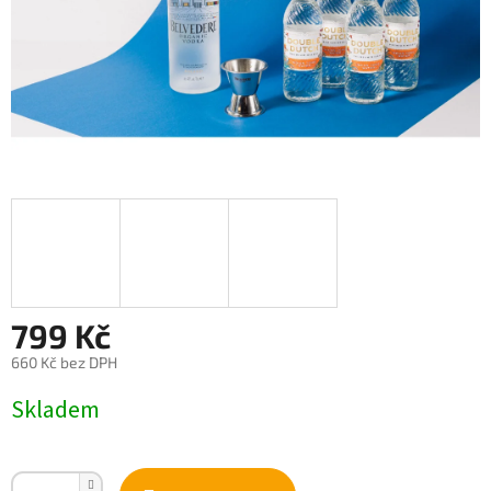
799 Kč
660 Kč bez DPH
Měrná
Skladem
cena: