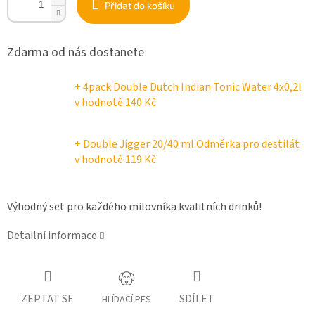
Přidat do košíku
Zdarma od nás dostanete
+ 4pack Double Dutch Indian Tonic Water 4x0,2l
v hodnotě 140 Kč
+ Double Jigger 20/40 ml Odměrka pro destilát
v hodnotě 119 Kč
Výhodný
set
pro
každého
milovníka
kvalitních
drinků!
Detailní informace
ZEPTAT SE
SDÍLET
HLÍDACÍ PES