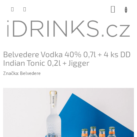
Přejít
NÁKUP
na
KOŠÍK
obsah
Belvedere Vodka 40% 0,7l + 4 ks DD
Indian Tonic 0,2l + Jigger
Značka:
Belvedere