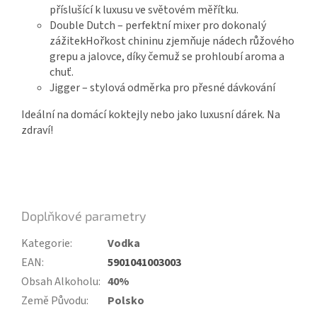
příslušící k luxusu ve světovém měřítku.
Double Dutch – perfektní mixer pro dokonalý
zážitek
Hořkost chininu zjemňuje nádech růžového
grepu a jalovce, díky čemuž se prohloubí aroma a
chuť.
Jigger – stylová odměrka pro přesné dávkování
Ideální na domácí koktejly nebo jako luxusní dárek. Na
zdraví!
Doplňkové parametry
Kategorie
:
Vodka
EAN
:
5901041003003
Obsah Alkoholu
:
40%
Země Původu
:
Polsko