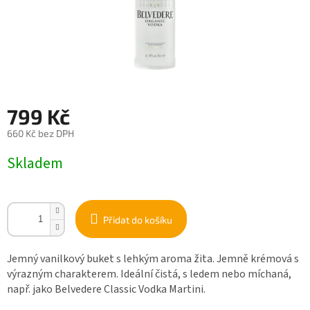
799 Kč
660 Kč bez DPH
Měrná
Skladem
cena:
Přidat do košíku
Jemný vanilkový buket s lehkým aroma žita. Jemně krémová s
výrazným charakterem. Ideální čistá, s ledem nebo míchaná,
např. jako Belvedere Classic Vodka Martini.