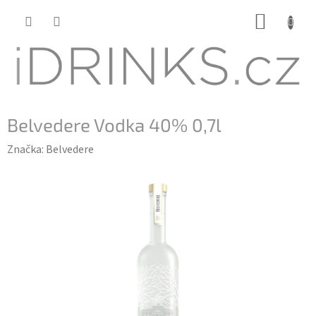
Přejít
NÁKUP
na
KOŠÍK
obsah
Belvedere Vodka 40% 0,7l
Značka:
Belvedere