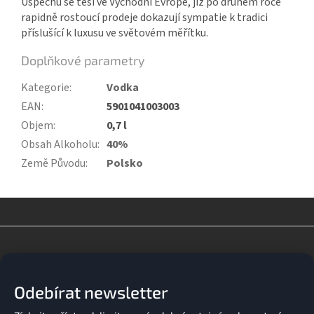
Úspěchu se těší ve Východní Evropě, již po druhém roce
rapidně rostoucí prodeje dokazují sympatie k tradici
příslušící k luxusu ve světovém měřítku.
Doplňkové parametry
Kategorie
:
Vodka
EAN
:
5901041003003
Objem
:
0,7 l
Obsah Alkoholu
:
40%
Země Původu
:
Polsko
Z
á
p
a
Odebírat newsletter
t
í