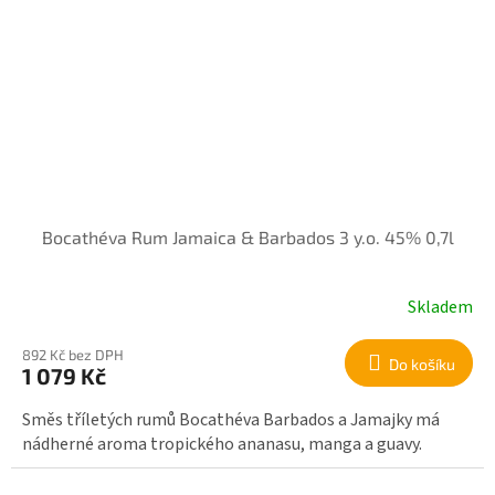
Bocathéva Rum Jamaica & Barbados 3 y.o. 45% 0,7l
Skladem
892 Kč bez DPH
Do košíku
1 079 Kč
Směs tříletých rumů Bocathéva Barbados a Jamajky má
nádherné aroma tropického ananasu, manga a guavy.