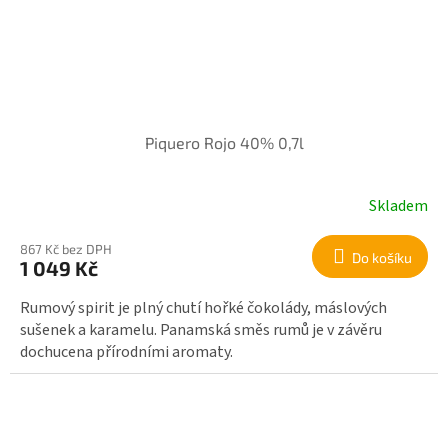
Piquero Rojo 40% 0,7l
Skladem
867 Kč bez DPH
Do košíku
1 049 Kč
Rumový spirit je plný chutí hořké čokolády, máslových
sušenek a karamelu. Panamská směs rumů je v závěru
dochucena přírodními aromaty.