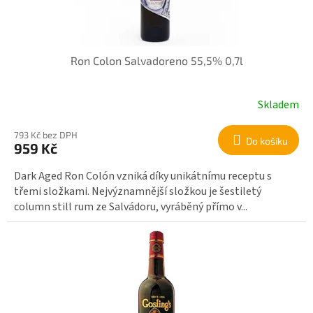
o
d
u
k
Ron Colon Salvadoreno 55,5% 0,7l
t
ů
Skladem
793 Kč bez DPH
Do košíku
959 Kč
Dark Aged Ron Colón vzniká díky unikátnímu receptu s
třemi složkami. Nejvýznamnější složkou je šestiletý
column still rum ze Salvádoru, vyráběný přímo v...