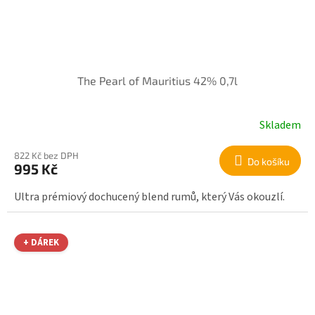
The Pearl of Mauritius 42% 0,7l
Skladem
822 Kč bez DPH
Do košíku
995 Kč
Ultra prémiový dochucený blend rumů, který Vás okouzlí.
+ DÁREK