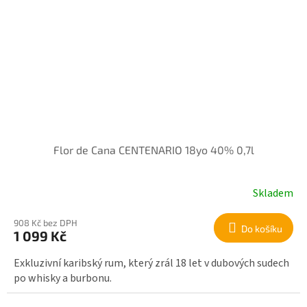
Flor de Cana CENTENARIO 18yo 40% 0,7l
Skladem
908 Kč bez DPH
Do košíku
1 099 Kč
Exkluzivní karibský rum, který zrál 18 let v dubových sudech
po whisky a burbonu.