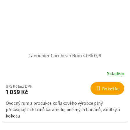
Canoubier Carribean Rum 40% 0,7l
Skladem
875 Kč bez DPH
Do košíku
1 059 Kč
Ovocný rum z produkce koňakového výrobce plný
překvapujících tónů karamelu, pečených banánů, vanilky a
kokosu