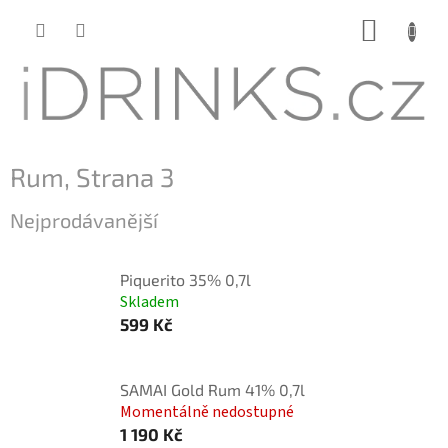
Přejít
NÁKUP
na
KOŠÍK
obsah
Rum
, Strana 3
Nejprodávanější
Piquerito 35% 0,7l
Skladem
599 Kč
SAMAI Gold Rum 41% 0,7l
Momentálně nedostupné
1 190 Kč