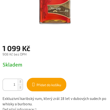
1 099 Kč
908 Kč bez DPH
Měrná
Skladem
cena:
Přidat do košíku
Exkluzivní karibský rum, který zrál 18 let v dubových sudech po
whisky a burbonu.
Detailní informace