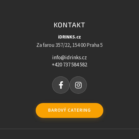
KONTAKT
iDRINKS.cz
Za farou 357/22, 154 00 Praha 5
info@idrinks.cz
+420 737 584 582
BAROVÝ CATERING