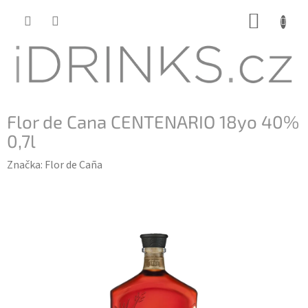
Přejít
NÁKUP
na
KOŠÍK
obsah
Flor de Cana CENTENARIO 18yo 40%
0,7l
Značka:
Flor de Caña