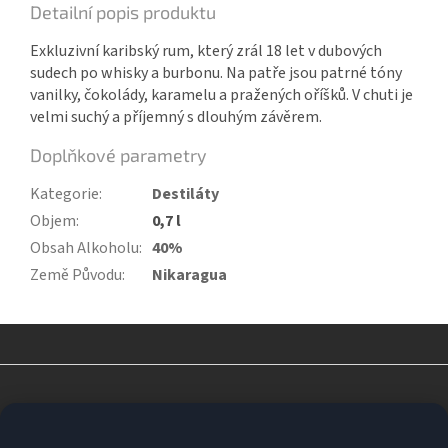
Detailní popis produktu
Exkluzivní karibský rum, který zrál 18 let v dubových
sudech po whisky a burbonu. Na patře jsou patrné tóny
vanilky, čokolády, karamelu a pražených oříšků. V chuti je
velmi suchý a příjemný s dlouhým závěrem.
Doplňkové parametry
Kategorie
:
Destiláty
Objem
:
0,7 l
Obsah Alkoholu
:
40%
Země Původu
:
Nikaragua
Z
á
p
a