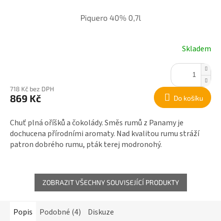
Piquero 40% 0,7l
Skladem
718 Kč bez DPH
869 Kč
Do košíku
Chuť plná oříšků a čokolády. Směs rumů z Panamy je
dochucena přírodními aromaty. Nad kvalitou rumu stráží
patron dobrého rumu, pták terej modronohý.
ZOBRAZIT VŠECHNY SOUVISEJÍCÍ PRODUKTY
Popis
Podobné (4)
Diskuze