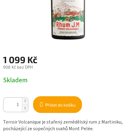
1 099 Kč
908 Kč bez DPH
Měrná
Skladem
cena:
Přidat do košíku
Terroir Volcanique je stařený zemědělský rum z Martiniku,
pocházející ze sopečných svahů Mont Pelée.