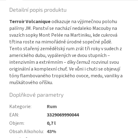
Detailní popis produktu
Terroir Volcanique
odkazuje na výjimečnou polohu
palírny JM. Panství se nachází nedaleko Macouby na
svazích sopky Mont Pelée na Martiniku, kde cukrová
třtina roste na mimořádně úrodné sopečné půdě.
Tento stařený zemědělský rum zrál tři roky v sudech z
amerického dubu, vypálených ve dvou stupních –
intenzivním a extrémním – díky čemuž rozvinul svou
originální a komplexní chuť. Ve vůni i chuti se objevují
tóny flambovaného tropického ovoce, medu, vanilky a
muškátového oříšku.
Doplňkové parametry
Kategorie
:
Rum
EAN
:
3329069990044
Objem
:
0,7 l
Obsah Alkoholu
:
43%