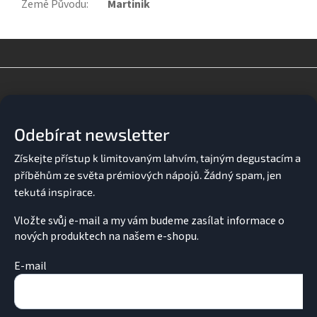
Země Původu
:
Martinik
Z
á
p
a
Odebírat newsletter
t
í
Vložte svůj e-mail a my vám budeme zasílat informace o
nových produktech na našem e-shopu.
E-mail