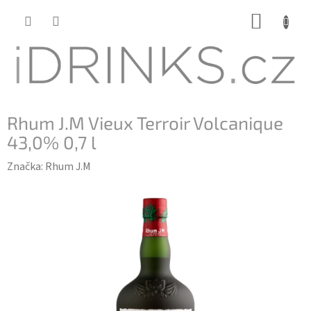
Přejít
NÁKUP
na
KOŠÍK
obsah
Rhum J.M Vieux Terroir Volcanique
43,0% 0,7 l
Značka:
Rhum J.M