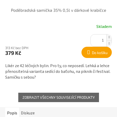
Poděbradská samička 35% 0,5l v dárkové krabičce
Skladem
313 Kč bez DPH
379 Kč
Do košíku
Likér ze 42 léčivých bylin. Pro ty, co neposedí. Lehká a lehce
přenositelná varianta sedící do baťohu, na piknik či festival.
Samičku s sebou?
ZOBRAZIT VŠECHNY SOUVISEJÍCÍ PRODUKTY
Popis
Diskuze