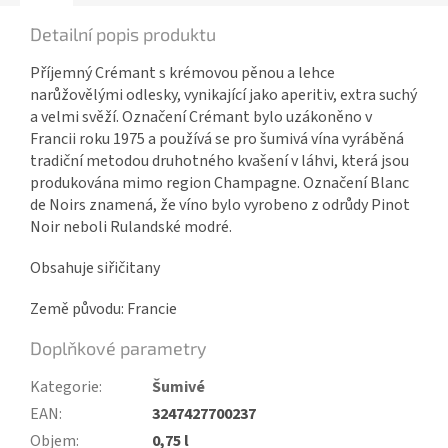
Detailní popis produktu
Příjemný Crémant s krémovou pěnou a lehce
narůžovělými odlesky, vynikající jako aperitiv, extra suchý
a velmi svěží. Označení Crémant bylo uzákoněno v
Francii roku 1975 a používá se pro šumivá vína vyráběná
tradiční metodou druhotného kvašení v láhvi, která jsou
produkována mimo region Champagne. Označení Blanc
de Noirs znamená, že víno bylo vyrobeno z odrůdy Pinot
Noir neboli Rulandské modré.
Obsahuje siřičitany
Země původu: Francie
Doplňkové parametry
Kategorie
:
Šumivé
EAN
:
3247427700237
Objem
:
0,75 l