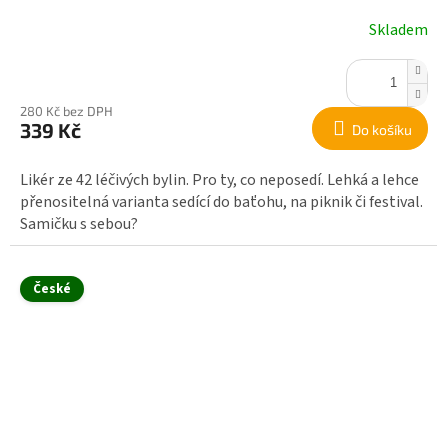
Skladem
280 Kč bez DPH
339 Kč
Do košíku
Likér ze 42 léčivých bylin. Pro ty, co neposedí. Lehká a lehce
přenositelná varianta sedící do baťohu, na piknik či festival.
Samičku s sebou?
České