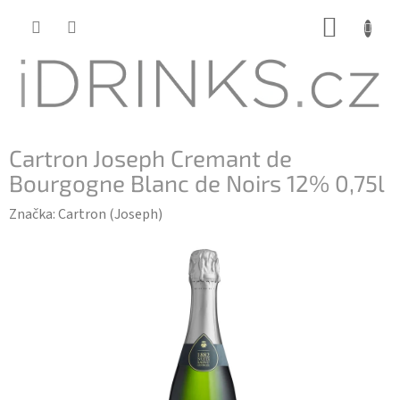
Přejít
NÁKUP
na
KOŠÍK
obsah
Cartron Joseph Cremant de
Bourgogne Blanc de Noirs 12% 0,75l
Značka:
Cartron (Joseph)