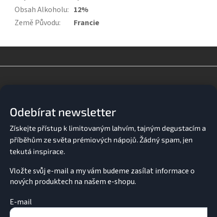
Obsah Alkoholu
:
12%
Země Původu
:
Francie
Z
á
p
a
Odebírat newsletter
t
í
Vložte svůj e-mail a my vám budeme zasílat informace o
nových produktech na našem e-shopu.
E-mail