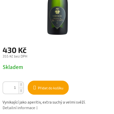
430 Kč
355 Kč bez DPH
Měrná
Skladem
cena:
Přidat do košíku
Vynikající jako aperitiv, extra suchý a velmi svěží.
Detailní informace