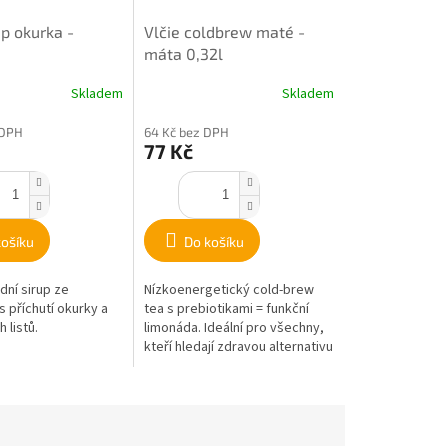
up okurka -
Vlčie coldbrew maté -
máta 0,32l
Skladem
Skladem
 DPH
64 Kč bez DPH
77 Kč
košíku
Do košíku
dní sirup ze
Nízkoenergetický cold-brew
 příchutí okurky a
tea s prebiotikami = funkční
 listů.
limonáda. Ideální pro všechny,
kteří hledají zdravou alternativu
ke slazeným nápojům.