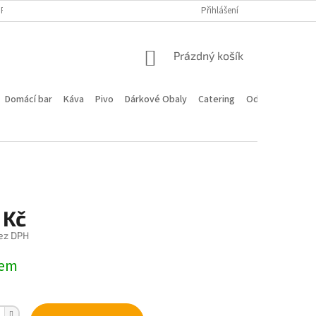
PROGRAM
DOPRAVA A PLATBA
HODNOCENÍ OBCHODU
Přihlášení
KONTA
NÁKUPNÍ
Prázdný košík
KOŠÍK
Domácí bar
Káva
Pivo
Dárkové Obaly
Catering
Odstoupení od 
 Kč
ez DPH
dem