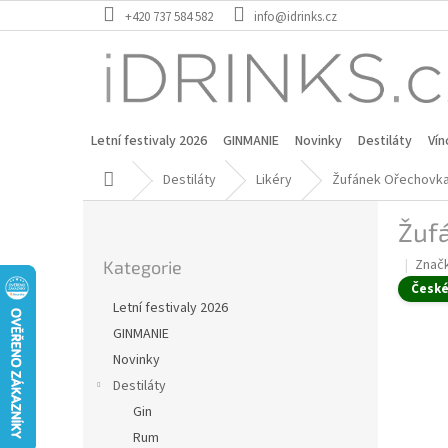
Přejít
+420 737 584 582
info@idrinks.cz
na
obsah
Letní festivaly 2026
GINMANIE
Novinky
Destiláty
Vín
Domů
Destiláty
Likéry
Žufánek Ořechovka
P
Žuf
o
Přeskočit
s
Znač
Kategorie
kategorie
t
Česk
r
Letní festivaly 2026
a
GINMANIE
n
Novinky
n
í
Destiláty
p
Gin
a
Rum