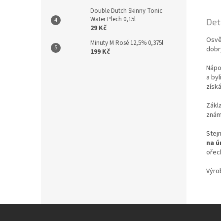
Double Dutch Skinny Tonic
Water Plech 0,15l
Det
29 Kč
Osv
Minuty M Rosé 12,5% 0,375l
dobrý
199 Kč
Nápo
a by
získ
Zákl
známá
Stej
na ú
ořech
Výro