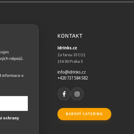
KONTAKT
Idrinks.cz
Za farou 357/22
154 00 Praha 5
info@idrinks.cz
t informace o
+420 737 584 582
BAROVÝ CATERING
i ochrany