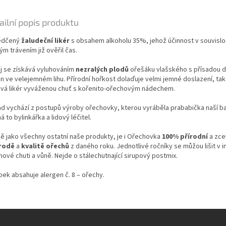
ailní popis produktu
ědčený
žaludeční likér
s obsahem alkoholu 35%, jehož účinnost v souvislos
m trávením již ověřil čas.
j se získává vyluhováním
nezralých plodů
ořešáku vlašského s přísadou de
lin ve velejemném lihu. Přírodní hořkost dolaďuje velmi jemné doslazení, ta
ává likér vyváženou chuť s kořenito-ořechovým nádechem.
ad vychází z postupů výroby ořechovky, kterou vyráběla prababička naší b
 to bylinkářka a lidový léčitel.
ně jako všechny ostatní naše produkty, je i Ořechovka
100% přírodní
a zce
rodě
a
kvalitě ořechů
z daného roku. Jednotlivé ročníky se můžou lišit v i
ové chuti a vůně. Nejde o stálechutnající sirupový postmix.
bek absahuje alergen č. 8 – ořechy.