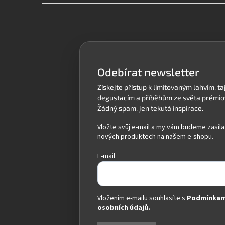
Z
á
p
a
t
í
Odebírat newsletter
Vložte svůj e-mail a my vám budeme zasíla
nových produktech na našem e-shopu.
E-mail
Vložením e-mailu souhlasíte s
Podmínkam
osobních údajů.