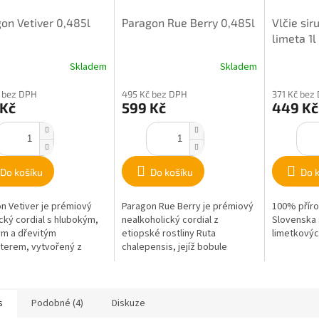
on Vetiver 0,485l
Paragon Rue Berry 0,485l
Vlčie sir
limeta 1l
Skladem
Skladem
 bez DPH
495 Kč bez DPH
371 Kč bez
 Kč
599 Kč
449 Kč
Do košíku
Do košíku
Do 
n Vetiver je prémiový
Paragon Rue Berry je prémiový
100% příro
cký cordial s hlubokým,
nealkoholický cordial z
Slovenska s
m a dřevitým
etiopské rostliny Ruta
limetkových
terem, vytvořený z
chalepensis, jejíž bobule
 vetiveru pocházejících
vynikají intenzivní, kořeněnou a
 Jeho...
lehce citrusovou...
s
Podobné (4)
Diskuze