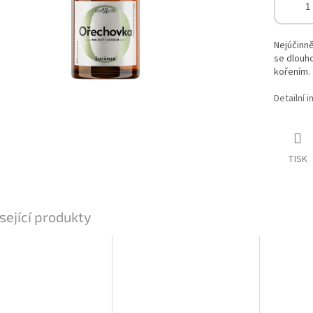
Nejúčinně
se dlouho
kořením.
Detailní 
TISK
sející produkty