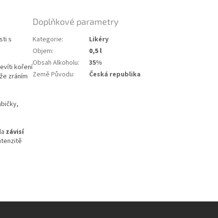
Doplňkové parametry
ti s
Kategorie
:
Likéry
Objem
:
0,5 l
Obsah Alkoholu
:
35%
víti koření
Země Původu
:
Česká republika
kže zráním
abičky,
la
závisí
ntenzitě