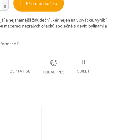
Přidat do košíku
jší a nejznámější žaludeční likér nejen na Slovácku. Vyrábí
u macerací nezralých ořechů společně s devíti bylinami a
informace
ZEPTAT SE
SDÍLET
HLÍDACÍ PES