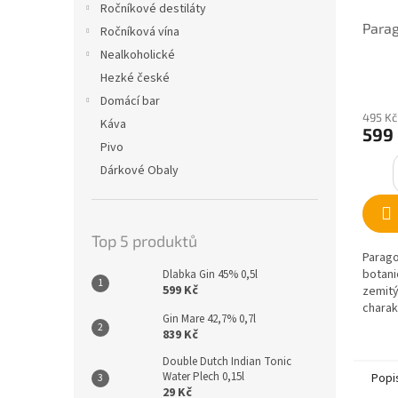
Ročníkové destiláty
Parag
Ročníková vína
Nealkoholické
Hezké české
Domácí bar
495 Kč
Káva
599
Pivo
Dárkové Obaly
Top 5 produktů
Parago
botani
Dlabka Gin 45% 0,5l
599 Kč
zemitý
charak
Gin Mare 42,7% 0,7l
kořenů
839 Kč
z Jávy.
Double Dutch Indian Tonic
Water Plech 0,15l
Popi
29 Kč