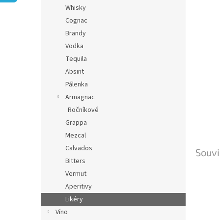
n
Whisky
e
Cognac
l
Brandy
Vodka
Tequila
Absint
Pálenka
Armagnac
Ročníkové
Grappa
Mezcal
Calvados
Souvi
Bitters
Vermut
Aperitivy
Likéry
Víno