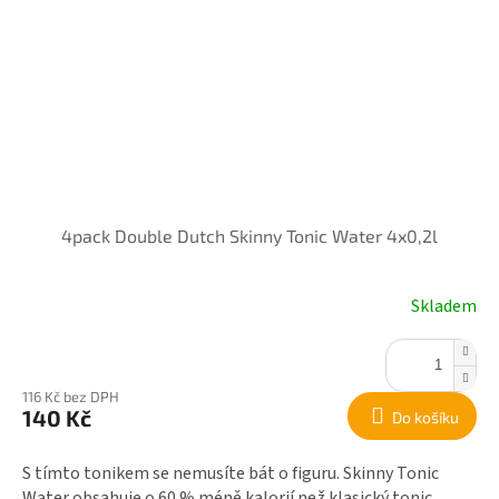
4pack Double Dutch Skinny Tonic Water 4x0,2l
Skladem
116 Kč bez DPH
140 Kč
Do košíku
S tímto tonikem se nemusíte bát o figuru. Skinny Tonic
Water obsahuje o 60 % méně kalorií než klasický tonic,