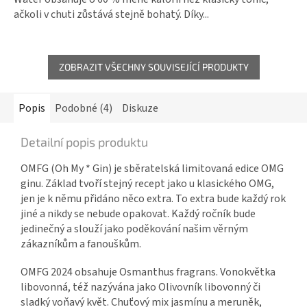
ačkoli v chuti zůstává stejně bohatý. Díky...
ZOBRAZIT VŠECHNY SOUVISEJÍCÍ PRODUKTY
Popis
Podobné (4)
Diskuze
Detailní popis produktu
OMFG
(Oh My * Gin) je
sběratelská
limitovaná
edice OMG
ginu
. Základ tvoří stejný recept jako u klasického OMG,
jen je k němu přidáno
něco extra
. To extra bude každý rok
jiné a nikdy se nebude opakovat. Každý ročník bude
jedinečný a slouží jako poděkování našim věrným
zákazníkům a fanouškům.
OMFG 2024 obsahuje Osmanthus fragrans. Vonokvětka
libovonná, též nazývána jako Olivovník libovonný či
sladký voňavý květ. Chuťový mix jasmínu a meruněk,