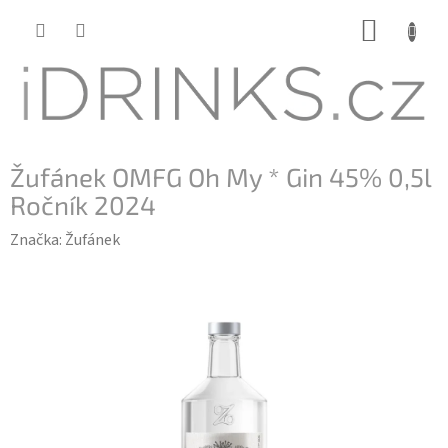
Přejít
NÁKUP
na
KOŠÍK
obsah
Žufánek OMFG Oh My * Gin 45% 0,5l
Ročník 2024
Značka:
Žufánek