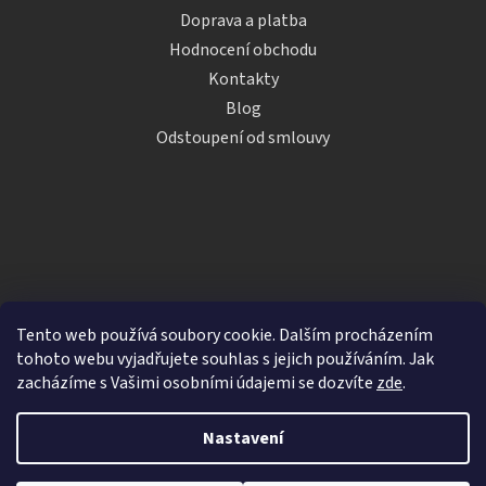
Doprava a platba
Hodnocení obchodu
Kontakty
Blog
Odstoupení od smlouvy
Tento web používá soubory cookie. Dalším procházením
tohoto webu vyjadřujete souhlas s jejich používáním. Jak
zacházíme s Vašimi osobními údajemi se dozvíte
zde
.
Vytvořil Shoptet
Nastavení
Copyright 2026
iDRINKS.cz
. Všechna práva vyhrazena.
Upravit nastavení cookies