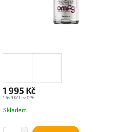
1 995 Kč
1 649 Kč bez DPH
Měrná
Skladem
cena: