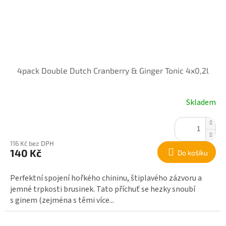
4pack Double Dutch Cranberry & Ginger Tonic 4x0,2l
Skladem
116 Kč bez DPH
140 Kč
Do košíku
Perfektní spojení hořkého chininu, štiplavého zázvoru a
jemné trpkosti brusinek. Tato příchuť se hezky snoubí
s ginem (zejména s těmi více...