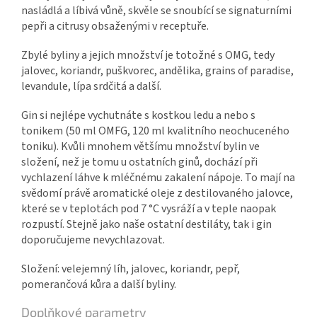
nasládlá a líbivá vůně, skvěle se snoubící se signaturními
pepři a citrusy obsaženými v receptuře.
Zbylé byliny a jejich množství je totožné s OMG, tedy
jalovec, koriandr, puškvorec, andělika, grains of paradise,
levandule, lípa srdčitá a další.
Gin si nejlépe vychutnáte s kostkou ledu a nebo s
tonikem (50 ml OMFG, 120 ml kvalitního neochuceného
toniku). Kvůli mnohem většímu množství bylin ve
složení, než je tomu u ostatních ginů, dochází při
vychlazení láhve k mléčnému zakalení nápoje. To mají na
svědomí právě aromatické oleje z destilovaného jalovce,
které se v teplotách pod 7 °C vysráží a v teple naopak
rozpustí. Stejně jako naše ostatní destiláty, tak i gin
doporučujeme nevychlazovat.
Složení: velejemný líh, jalovec, koriandr, pepř,
pomerančová kůra a další byliny.
Doplňkové parametry