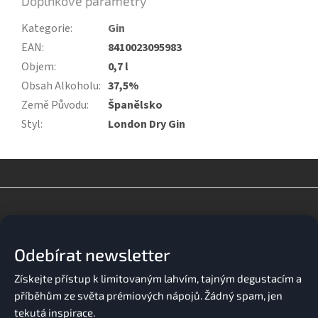
Doplňkové parametry
Kategorie
:
Gin
EAN
:
8410023095983
Objem
:
0,7 l
Obsah Alkoholu
:
37,5%
Země Původu
:
Španělsko
Styl
:
London Dry Gin
Z
á
p
a
Odebírat newsletter
t
í