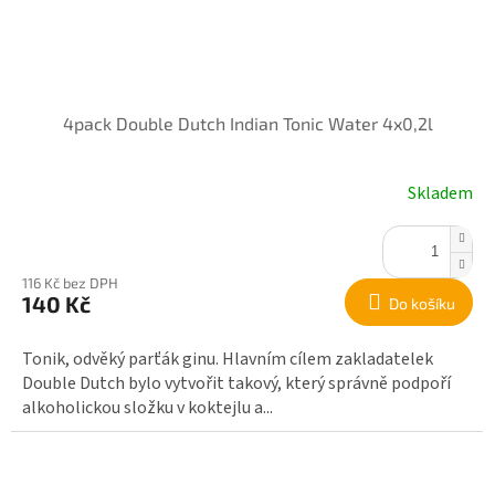
4pack Double Dutch Indian Tonic Water 4x0,2l
Skladem
116 Kč bez DPH
140 Kč
Do košíku
Tonik, odvěký parťák ginu. Hlavním cílem zakladatelek
Double Dutch bylo vytvořit takový, který správně podpoří
alkoholickou složku v koktejlu a...