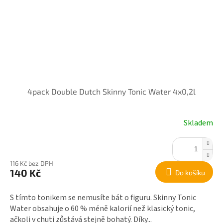
4pack Double Dutch Skinny Tonic Water 4x0,2l
Skladem
116 Kč bez DPH
140 Kč
Do košíku
S tímto tonikem se nemusíte bát o figuru. Skinny Tonic
Water obsahuje o 60 % méně kalorií než klasický tonic,
ačkoli v chuti zůstává stejně bohatý. Díky...