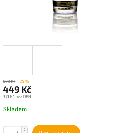
599 Kč
–25 %
449 Kč
371 Kč bez DPH
Měrná
Skladem
cena: