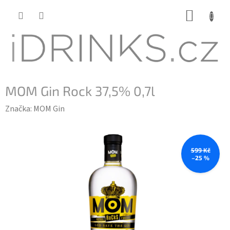
Přejít
NÁKUP
na
KOŠÍK
obsah
MOM Gin Rock 37,5% 0,7l
Značka:
MOM Gin
599 Kč
–25 %