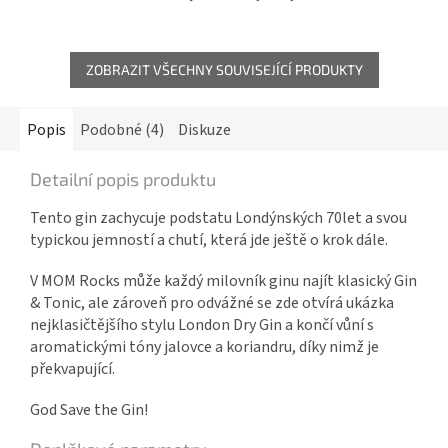
ZOBRAZIT VŠECHNY SOUVISEJÍCÍ PRODUKTY
Popis
Podobné (4)
Diskuze
Detailní popis produktu
Tento gin zachycuje podstatu Londýnských 70let a svou
typickou jemností a chutí, která jde ještě o krok dále.
V MOM Rocks může každý milovník ginu najít klasický Gin
& Tonic, ale zároveň pro odvážné se zde otvírá ukázka
nejklasičtějšího stylu London Dry Gin a končí vůní s
aromatickými tóny jalovce a koriandru, díky nimž je
překvapující.
God Save the Gin!