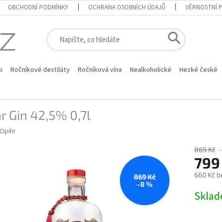
OBCHODNÍ PODMÍNKY
OCHRANA OSOBNÍCH ÚDAJŮ
VĚRNOSTNÍ 
o
Ročníkové destiláty
Ročníková vína
Nealkoholické
Hezké české
r Gin 42,5% 0,7l
Opihr
869 Kč
799
660 Kč b
869 Kč
–8 %
Měrná
Skla
cena: