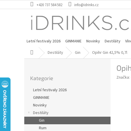
Přejít
+420 737 584 582
info@idrinks.cz
na
obsah
Letní festivaly 2026
GINMANIE
Novinky
Destiláty
Vín
Domů
Destiláty
Gin
Opihr Gin 42,5% 0,7l
P
Opih
o
Přeskočit
s
Značka:
Kategorie
kategorie
t
r
Letní festivaly 2026
a
GINMANIE
n
Novinky
n
í
Destiláty
p
Gin
a
Rum