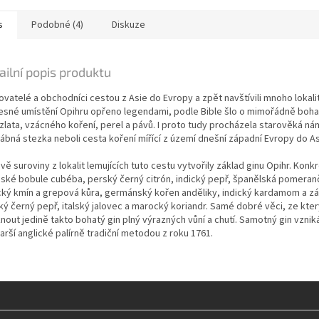
s
Podobné (4)
Diskuze
ailní popis produktu
vatelé a obchodníci cestou z Asie do Evropy a zpět navštívili mnoho lokalit
řesné umístění Opihru opřeno legendami, podle Bible šlo o mimořádně boh
 zlata, vzácného koření, perel a pávů. I proto tudy procházela starověká ná
ábná stezka neboli cesta koření mířící z území dnešní západní Evropy do As
vě suroviny z lokalit lemujících tuto cestu vytvořily základ ginu Opihr. Konk
jské bobule cubéba, perský černý citrón, indický pepř, španělská pomeran
cký kmín a grepová kůra, germánský kořen anděliky, indický kardamom a zá
cký černý pepř, italský jalovec a marocký koriandr. Samé dobré věci, ze kte
nout jedině takto bohatý gin plný výrazných vůní a chutí. Samotný gin vznik
arší anglické palírně tradiční metodou z roku 1761.