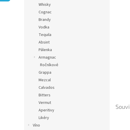
n
Whisky
e
Cognac
l
Brandy
Vodka
Tequila
Absint
Pálenka
Armagnac
Ročníkové
Grappa
Mezcal
Calvados
Bitters
Vermut
Souvi
Aperitivy
Likéry
Víno