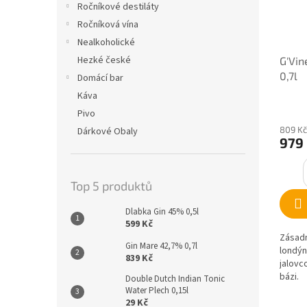
Ročníkové destiláty
Ročníková vína
Nealkoholické
Hezké české
G'Vin
0,7l
Domácí bar
Káva
Pivo
809 Kč
Dárkové Obaly
979
Top 5 produktů
Dlabka Gin 45% 0,5l
599 Kč
Zásadn
Gin Mare 42,7% 0,7l
londýn
839 Kč
jalovc
bázi.
Double Dutch Indian Tonic
Water Plech 0,15l
29 Kč