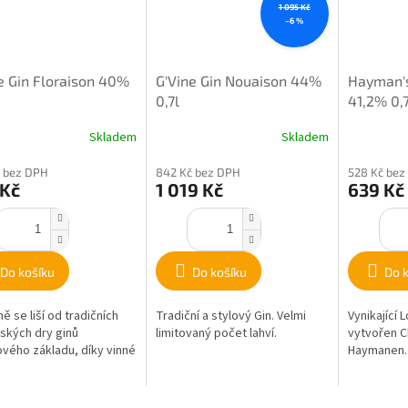
1 095 Kč
–6 %
e Gin Floraison 40%
G'Vine Gin Nouaison 44%
Hayman's
0,7l
41,2% 0,
Skladem
Skladem
 bez DPH
842 Kč bez DPH
528 Kč bez
 Kč
1 019 Kč
639 Kč
Do košíku
Do košíku
Do 
ě se liší od tradičních
Tradiční a stylový Gin. Velmi
Vynikající 
ských dry ginů
limitovaný počet lahví.
vytvořen 
ového základu, díky vinné
Haymanen.