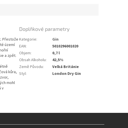
Doplňkové parametry
. P
řestože
Kategorie
:
Gin
até území
EAN
:
5010296001020
mořní
Objem
:
0,7 l
ie a zpět.
Obsah Alkoholu
:
42,5%
rétně
Země Původu
:
Velká Británie
čová kůra,
Styl
:
London Dry Gin
zvor,
rých mohl
á v