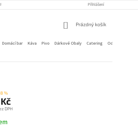
PROGRAM
DOPRAVA A PLATBA
HODNOCENÍ OBCHODU
Přihlášení
KONTA
NÁKUPNÍ
Prázdný košík
KOŠÍK
Domácí bar
Káva
Pivo
Dárkové Obaly
Catering
Odstoupení od 
–8 %
 Kč
ez DPH
dem