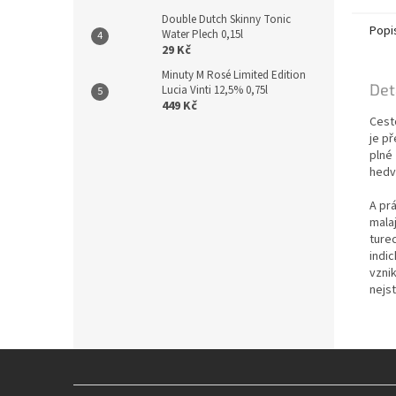
Double Dutch Skinny Tonic
Popi
Water Plech 0,15l
29 Kč
Minuty M Rosé Limited Edition
Det
Lucia Vinti 12,5% 0,75l
449 Kč
Cesto
je p
plné
hedv
A prá
mala
ture
indi
vznik
nejst
Z