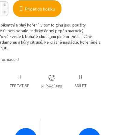
Přidat do košíku
, pikantní a plný koření. V tomto ginu jsou použity
é Cubeb bobule, indický černý pepř a marocký
To vše vede k bohaté chuti ginu plné orientální vůně
rdamomu a kůry citrusů, ke krásně nasládlé, kořeněné a
huti.
informace
ZEPTAT SE
SDÍLET
HLÍDACÍ PES