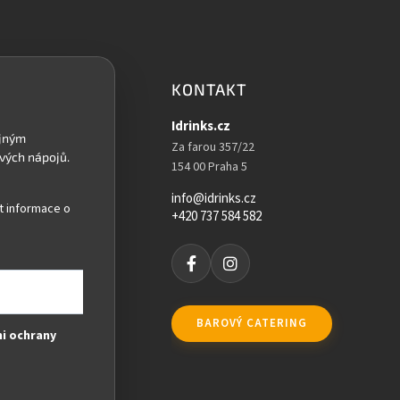
KONTAKT
Idrinks.cz
Za farou 357/22
154 00 Praha 5
info@idrinks.cz
t informace o
+420 737 584 582
BAROVÝ CATERING
i ochrany