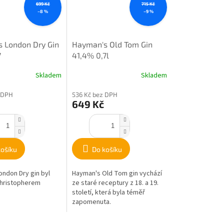
699 Kč
715 Kč
–8 %
–9 %
 London Dry Gin
Hayman's Old Tom Gin
7
41,4% 0,7l
Skladem
Skladem
 DPH
536 Kč bez DPH
649 Kč
košíku
Do košíku
London Dry gin byl
Hayman's Old Tom gin vychází
Christopherem
ze staré receptury z 18. a 19.
století, která byla téměř
zapomenuta.