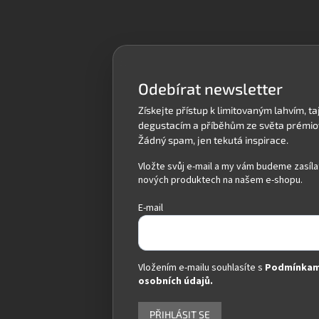
á
p
a
t
í
Odebírat newsletter
Vložte svůj e-mail a my vám budeme zasíla
nových produktech na našem e-shopu.
E-mail
Vložením e-mailu souhlasíte s
Podmínkam
osobních údajů.
PŘIHLÁSIT SE