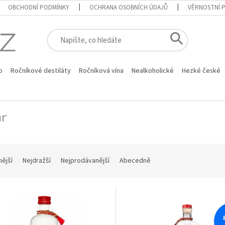
OBCHODNÍ PODMÍNKY
OCHRANA OSOBNÍCH ÚDAJŮ
VĚRNOSTNÍ 
o
Ročníkové destiláty
Ročníková vína
Nealkoholické
Hezké české
hr
nější
Nejdražší
Nejprodávanější
Abecedně