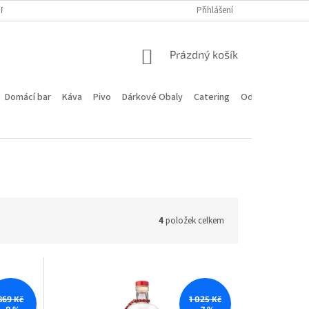
PROGRAM
DOPRAVA A PLATBA
HODNOCENÍ OBCHODU
Přihlášení
KONTA
NÁKUPNÍ
Prázdný košík
KOŠÍK
Domácí bar
Káva
Pivo
Dárkové Obaly
Catering
Odstoupení od 
4
položek celkem
869 Kč
1 025 Kč
–8 %
–7 %