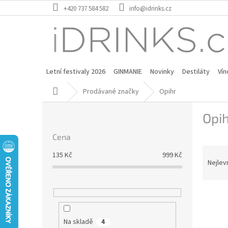
Přejít
+420 737 584 582
info@idrinks.cz
na
obsah
Letní festivaly 2026
GINMANIE
Novinky
Destiláty
Vín
Domů
Prodávané značky
Opihr
P
Opi
o
s
Cena
t
Ř
r
135
Kč
999
Kč
a
a
Nejlev
z
n
e
n
V
n
í
ý
í
p
p
p
a
Na skladě
4