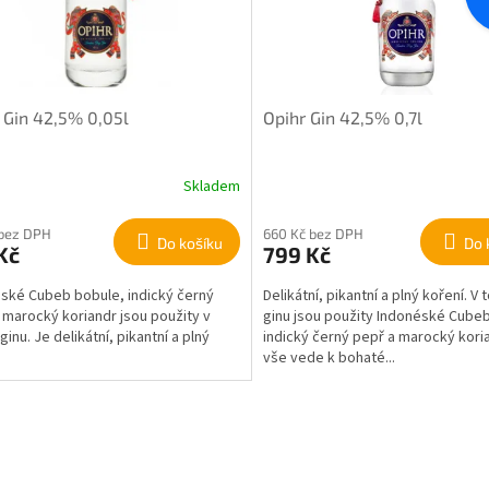
 Gin 42,5% 0,05l
Opihr Gin 42,5% 0,7l
Skladem
 bez DPH
660 Kč bez DPH
Do košíku
Do 
Kč
799 Kč
ské Cubeb bobule, indický černý
Delikátní, pikantní a plný koření. V
 marocký koriandr jsou použity v
ginu jsou použity Indonéské Cube
inu. Je delikátní, pikantní a plný
indický černý pepř a marocký kori
.
vše vede k bohaté...