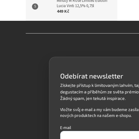
Minuty M Rosé Limited Edition
Lucia Vinti 12,5% 0,75l
449 Kč
Z
á
p
a
t
í
Odebírat newsletter
Vložte svůj e-mail a my vám budeme zasíla
nových produktech na našem e-shopu.
E-mail