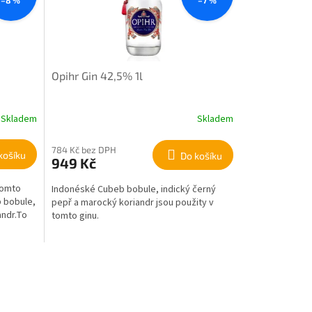
Opihr Gin 42,5% 1l
Skladem
Skladem
784 Kč bez DPH
košíku
Do košíku
949 Kč
 tomto
Indonéské Cubeb bobule, indický černý
b bobule,
pepř a marocký koriandr jsou použity v
andr.To
tomto ginu.