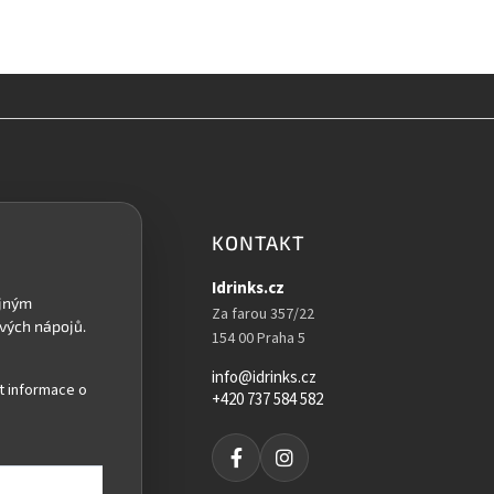
p
r
v
k
y
v
ý
p
i
s
u
KONTAKT
Idrinks.cz
Za farou 357/22
154 00 Praha 5
info@idrinks.cz
t informace o
+420 737 584 582