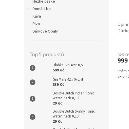
Hezké české
Domácí bar
Káva
Pivo
Opihr
Dárko
Dárkové Obaly
Top 5 produktů
826 Kč
999
Dlabka Gin 45% 0,5l
599 Kč
Prémio
skleni
Gin Mare 42,7% 0,7l
839 Kč
Double Dutch Indian Tonic
Water Plech 0,15l
29 Kč
Double Dutch Skinny Tonic
Water Plech 0,15l
29 Kč