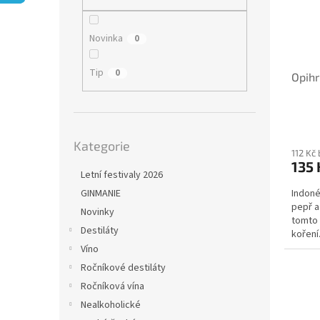
i
r
n
s
o
e
p
d
l
Novinka
0
r
u
o
k
Tip
0
Opihr
d
t
u
ů
k
t
Přeskočit
ů
Kategorie
kategorie
112 Kč
135 
Letní festivaly 2026
Indoné
GINMANIE
pepř a
Novinky
tomto g
Destiláty
koření
Víno
Ročníkové destiláty
Ročníková vína
Nealkoholické