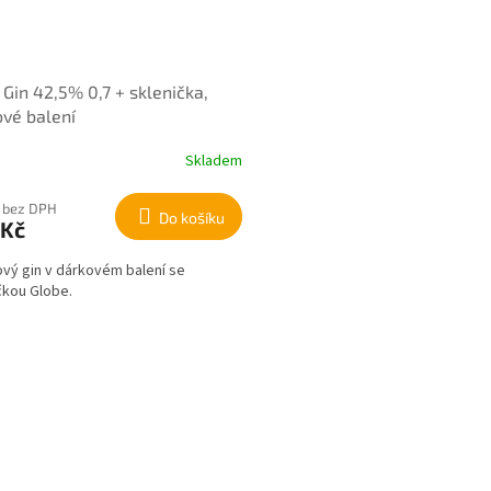
 Gin 42,5% 0,7 + sklenička,
vé balení
Skladem
 bez DPH
Do košíku
 Kč
vý gin v dárkovém balení se
čkou Globe.
O
v
l
á
d
a
c
í