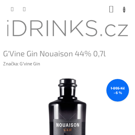
Přejít
NÁKUP
na
KOŠÍK
obsah
G'Vine Gin Nouaison 44% 0,7l
Značka:
G'vine Gin
1 095 Kč
–6 %