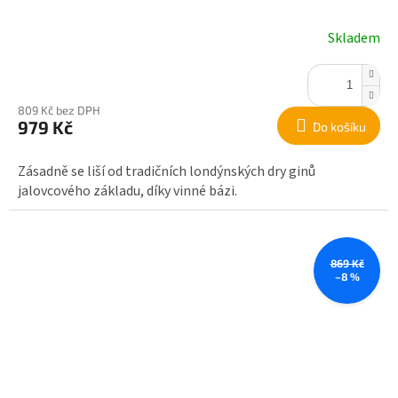
Skladem
809 Kč bez DPH
979 Kč
Do košíku
Zásadně se liší od tradičních londýnských dry ginů
jalovcového základu, díky vinné bázi.
869 Kč
–8 %