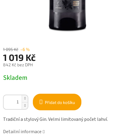
1 095 Kč
–6 %
1 019 Kč
842 Kč bez DPH
Měrná
Skladem
cena:
Přidat do košíku
Tradiční a stylový Gin. Velmi limitovaný počet lahví.
Detailní informace