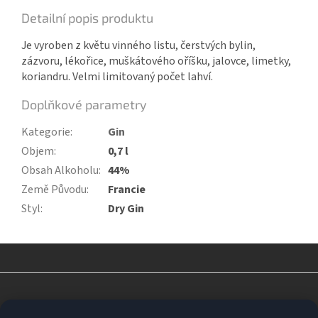
Detailní popis produktu
Je vyroben z květu vinného listu, čerstvých bylin,
zázvoru, lékořice, muškátového oříšku, jalovce, limetky,
koriandru. Velmi limitovaný počet lahví.
Doplňkové parametry
Kategorie
:
Gin
Objem
:
0,7 l
Obsah Alkoholu
:
44%
Země Původu
:
Francie
Styl
:
Dry Gin
Z
á
p