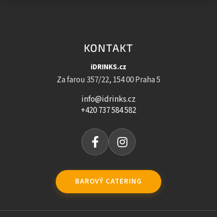
KONTAKT
iDRINKS.cz
Za farou 357/22, 154 00 Praha 5
info@idrinks.cz
+420 737 584 582
BAROVÝ CATERING