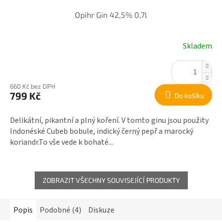
Opihr Gin 42,5% 0,7l
Skladem
660 Kč bez DPH
799 Kč
Do košíku
Delikátní, pikantní a plný koření. V tomto ginu jsou použity
Indonéské Cubeb bobule, indický černý pepř a marocký
koriandr.To vše vede k bohaté...
ZOBRAZIT VŠECHNY SOUVISEJÍCÍ PRODUKTY
Popis
Podobné (4)
Diskuze