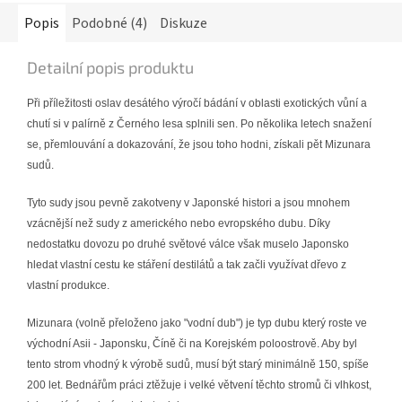
Popis
Podobné (4)
Diskuze
Detailní popis produktu
Při příležitosti oslav desátého výročí bádání v oblasti exotických vůní a
chutí si v palírně z Černého lesa splnili sen. Po několika letech snažení
se, přemlouvání a dokazování, že jsou toho hodni, získali pět Mizunara
sudů.
Tyto sudy jsou pevně zakotveny v Japonské histori a jsou mnohem
vzácnější než sudy z amerického nebo evropského dubu. Díky
nedostatku dovozu po druhé světové válce však muselo Japonsko
hledat vlastní cestu ke stáření destilátů a tak začli využívat dřevo z
vlastní produkce.
Mizunara (volně přeloženo jako "vodní dub") je typ dubu který roste ve
východní Asii - Japonsku, Číně či na Korejském poloostrově. Aby byl
tento strom vhodný k výrobě sudů, musí být starý minimálně 150, spíše
200 let. Bednářům práci ztěžuje i velké větvení těchto stromů či vlhkost,