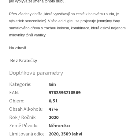
jak vyplývá ze jména tohoto dubu.
Přes všechny obtíže, které vyvstávají na cestě k hotovému sudu, je
výsledek neocenitelný. V této edici ginu se projevuje jemnýmy tóny
santalového dřeva s trochou kokosu, kombinace, která osloví nejenom
milovníky tónů vanilky.
Na zdraví!
Bez Krabičky
Doplňkové parametry
Kategorie
:
Gin
EAN
:
9783598218569
Objem
:
0,5 l
Obsah Alkoholu
:
47%
Rok / Ročník
:
2020
Země Původu
:
Německo
Limitovaná edice
:
2020, 3589 lahví