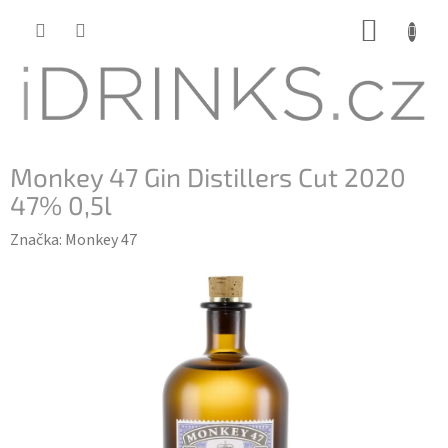
Přejít
NÁKUP
na
KOŠÍK
obsah
Monkey 47 Gin Distillers Cut 2020
47% 0,5l
Značka:
Monkey 47