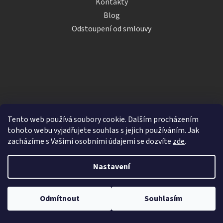
Kontakty
Blog
Odstoupení od smlouvy
Tento web používá soubory cookie. Dalším procházením
tohoto webu vyjadřujete souhlas s jejich používáním. Jak
zacházíme s Vašimi osobními údajemi se dozvíte
zde
.
Vytvořil Shoptet
Nastavení
Copyright 2026
iDRINKS.cz
. Všechna práva vyhrazena.
Upravit nastavení cookies
Odmítnout
Souhlasím