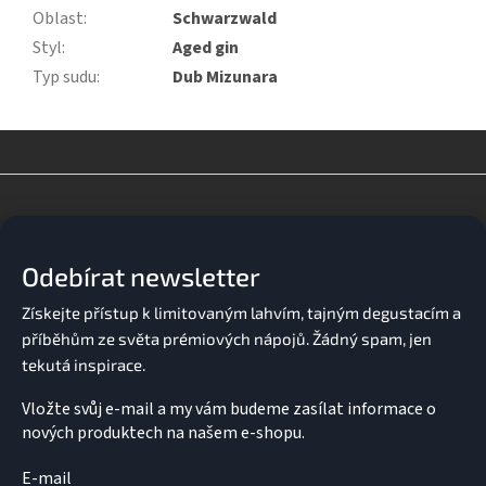
Oblast
:
Schwarzwald
Styl
:
Aged gin
Typ sudu
:
Dub Mizunara
Z
á
p
a
Odebírat newsletter
t
í
Vložte svůj e-mail a my vám budeme zasílat informace o
nových produktech na našem e-shopu.
E-mail