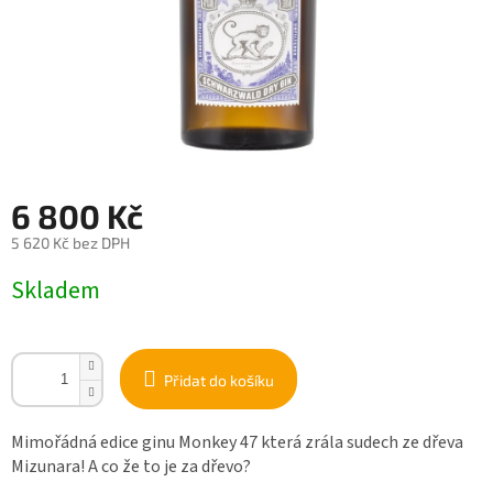
6 800 Kč
5 620 Kč bez DPH
Měrná
Skladem
cena:
Přidat do košíku
Mimořádná edice ginu Monkey 47 která zrála sudech ze dřeva
Mizunara! A co že to je za dřevo?