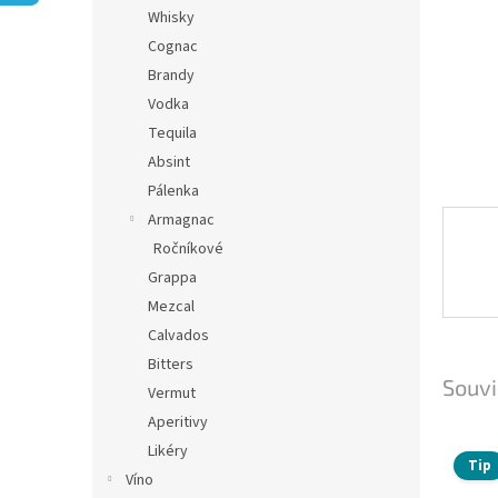
n
Whisky
e
Cognac
l
Brandy
Vodka
Tequila
Absint
Pálenka
Armagnac
Ročníkové
Grappa
Mezcal
Calvados
Bitters
Souvi
Vermut
Aperitivy
Likéry
Tip
Víno