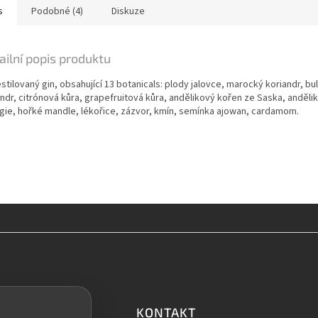
s
Podobné (4)
Diskuze
ailní popis produktu
stilovaný gin, obsahující 13 botanicals:
plody jalovce, marocký koriandr, bu
andr, citrónová kůra, grapefruitová kůra, andělikový kořen ze Saska, anděli
lgie, hořké mandle, lékořice, zázvor, kmín, semínka ajowan, cardamom.
KONTAKT