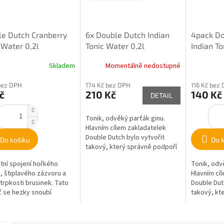
e Dutch Cranberry
6x Double Dutch Indian
4pack Do
 Water 0,2l
Tonic Water 0,2l
Indian To
Skladem
Momentálně nedostupné
bez DPH
174 Kč bez DPH
116 Kč bez
č
210 Kč
140 Kč
DETAIL
Tonik, odvěký parťák ginu.
Hlavním cílem zakladatelek
Double Dutch bylo vytvořit
Do košíku
Do 
takový, který správně podpoří
alkoholickou složku v koktejlu a
tní spojení hořkého
Tonik, odv
odmění...
u, štiplavého zázvoru a
Hlavním cí
trpkosti brusinek. Tato
Double Dut
ť se hezky snoubí
takový, kt
m (zejména s těmi více
alkoholicko
vými),...
a...