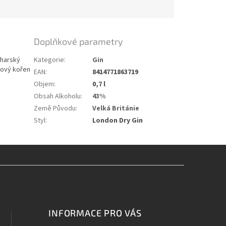
Doplňkové parametry
lharský
Kategorie
:
Gin
kový kořen
EAN
:
8414771863719
Objem
:
0,7 l
Obsah Alkoholu
:
43%
Země Původu
:
Velká Británie
Styl
:
London Dry Gin
INFORMACE PRO VÁS