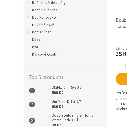
Ročníkové destiláty
Ročníková vína
Nealkoholické
Doubl
Hezké české
Tonic
Domácí bar
Káva
Pivo
29 Kč 
35 K
Dárkové Obaly
Top 5 produktů
Dlabka Gin 45% 0,5l
599 Kč
Perfek
chinin
Gin Mare 42,7% 0,7l
jemné 
839 Kč
příchu
s gine
Double Dutch Indian Tonic
květino
Water Plech 0,15l
29 Kč