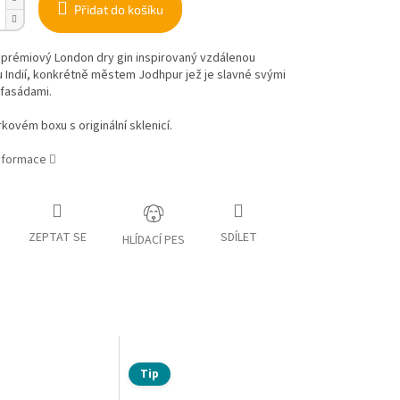
Přidat do košíku
 prémiový London dry gin inspirovaný vzdálenou
 Indií, konkrétně městem Jodhpur jež je slavné svými
fasádami.
rkovém boxu s originální sklenicí.
informace
ZEPTAT SE
SDÍLET
HLÍDACÍ PES
Tip