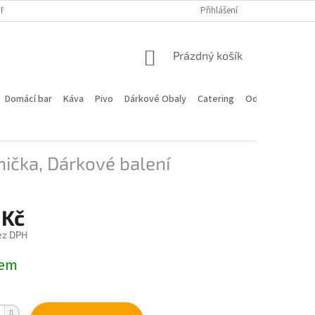
PROGRAM
DOPRAVA A PLATBA
HODNOCENÍ OBCHODU
Přihlášení
KONTA
NÁKUPNÍ
Prázdný košík
KOŠÍK
Domácí bar
Káva
Pivo
Dárkové Obaly
Catering
Odstoupení od 
nička, Dárkové balení
 Kč
ez DPH
dem