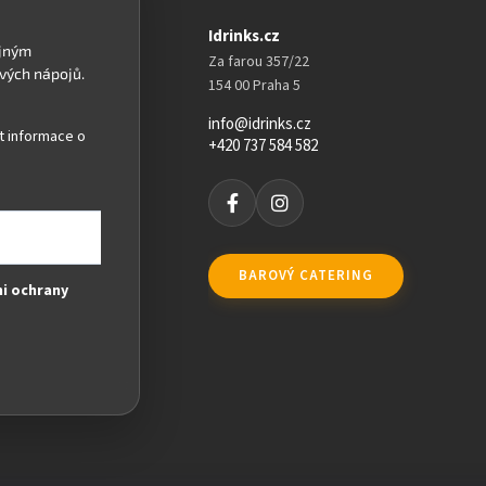
Idrinks.cz
Za farou 357/22
154 00 Praha 5
info@idrinks.cz
t informace o
+420 737 584 582
BAROVÝ CATERING
i ochrany