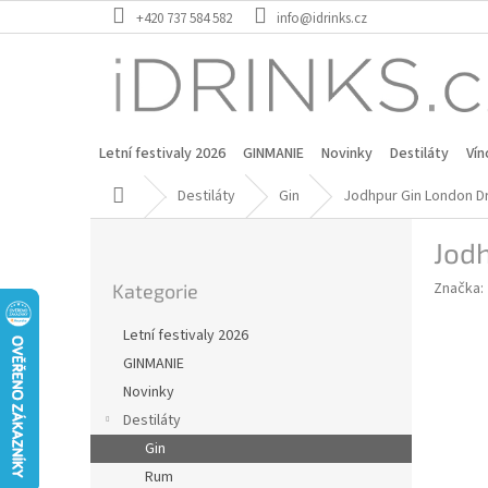
Přejít
+420 737 584 582
info@idrinks.cz
na
obsah
Letní festivaly 2026
GINMANIE
Novinky
Destiláty
Vín
Domů
Destiláty
Gin
Jodhpur Gin London Dr
P
Jodh
o
Přeskočit
s
Značka:
Kategorie
kategorie
t
r
Letní festivaly 2026
a
GINMANIE
n
Novinky
n
í
Destiláty
p
Gin
a
Rum