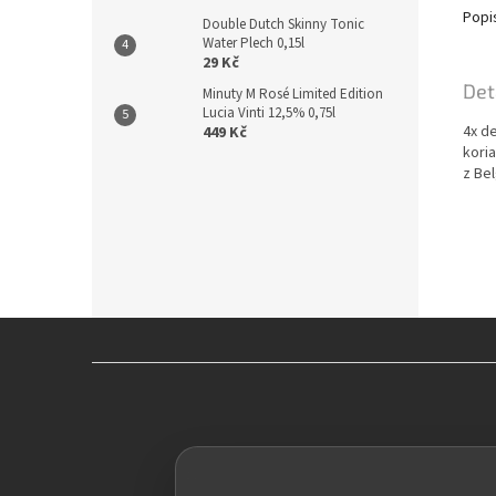
Popi
Double Dutch Skinny Tonic
Water Plech 0,15l
29 Kč
Det
Minuty M Rosé Limited Edition
Lucia Vinti 12,5% 0,75l
4x de
449 Kč
kori
z Be
Z
á
p
a
t
í