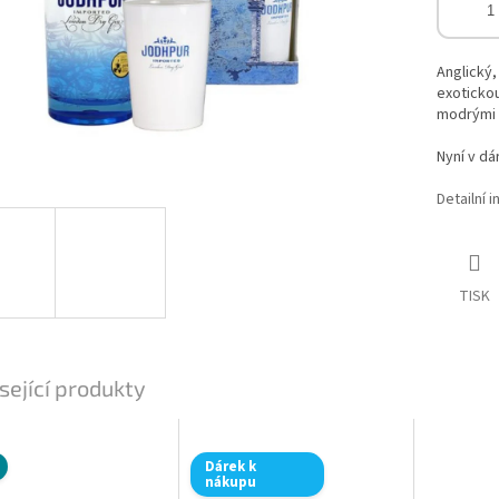
Anglický,
exotickou
modrými 
Nyní v dá
Detailní 
TISK
sející produkty
Dárek k
nákupu