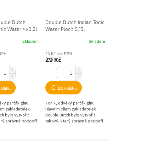
uble Dutch
Double Dutch Indian Tonic
nic Water 4x0,2l
Water Plech 0,15l
Skladem
Skladem
 DPH
24 Kč bez DPH
29 Kč
košíku
Do košíku
ěký parťák ginu.
Tonik, odvěký parťák ginu.
lem zakladatelek
Hlavním cílem zakladatelek
ch bylo vytvořit
Double Dutch bylo vytvořit
erý správně podpoří
takový, který správně podpoří
u složku v koktejlu
alkoholickou složku v koktejlu a
odmění...