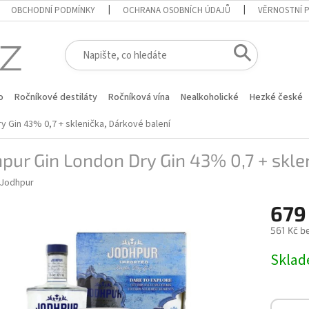
OBCHODNÍ PODMÍNKY
OCHRANA OSOBNÍCH ÚDAJŮ
VĚRNOSTNÍ 
o
Ročníkové destiláty
Ročníková vína
Nealkoholické
Hezké české
y Gin 43% 0,7 + sklenička, Dárkové balení
pur Gin London Dry Gin 43% 0,7 + skle
Jodhpur
679
561 Kč b
Měrná
Skla
cena: