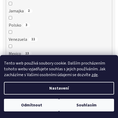
Jamajka
2
Polsko
3
Venezuela
11
Mexico
13
Tento web používá soubory cookie. Dalším procházením
Guatemala
1
tohoto webu vyjadřujete souhlas s jejich používáním. Jak
zacházíme s Vašimi osobními údajemi se dozvíte
zde
.
Filipíny
3
Nastavení
Kanada
2
Odmítnout
Souhlasím
Mauritius
1