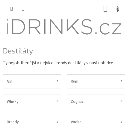
Přejít
NÁKUP
na
KOŠÍK
obsah
Destiláty
Ty nejoblíbenější a nejvíce trendy destiláty v naší nabídce.
Gin
Rum
Whisky
Cognac
Brandy
Vodka