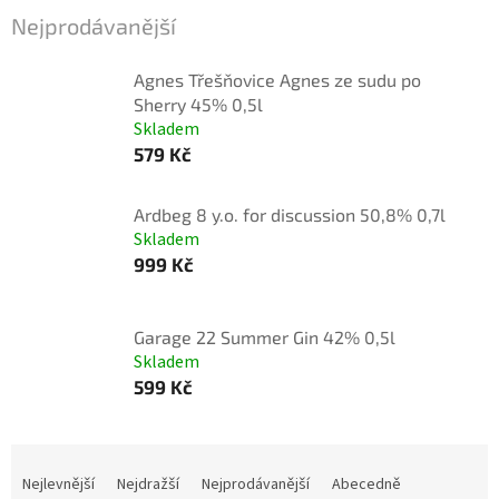
Nejprodávanější
Agnes Třešňovice Agnes ze sudu po
Sherry 45% 0,5l
Skladem
579 Kč
Ardbeg 8 y.o. for discussion 50,8% 0,7l
Skladem
999 Kč
Garage 22 Summer Gin 42% 0,5l
Skladem
599 Kč
Ř
a
Nejlevnější
Nejdražší
Nejprodávanější
Abecedně