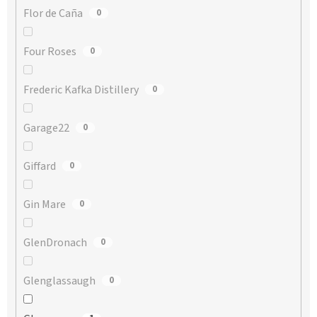
Flor de Caña
0
Four Roses
0
Frederic Kafka Distillery
0
Garage22
0
Giffard
0
Gin Mare
0
GlenDronach
0
Glenglassaugh
0