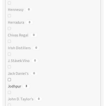
Hennessy
0
Herradura
0
Chivas Regal
0
Irish Distillers
0
J. Stávek Víno
0
Jack Daniel's
0
Jodhpur
3
John D. Taylor's
0