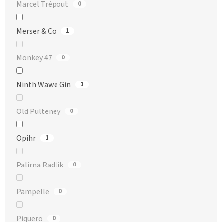
Marcel Trépout
0
Merser & Co
1
Monkey 47
0
Ninth Wawe Gin
1
Old Pulteney
0
Opihr
1
Palírna Radlík
0
Pampelle
0
Piquero
0