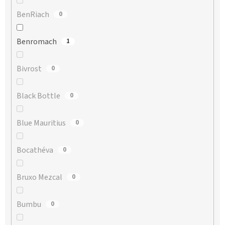
BenRiach
0
Benromach
1
Bivrost
0
Black Bottle
0
Blue Mauritius
0
Bocathéva
0
Bruxo Mezcal
0
Bumbu
0