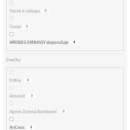
Dárek k nákupu
0
České
0
ARDBEG EMBASSY doporučuje
4
Značky
9 Mile
0
Absolut
0
Agnes Zelená Bohdaneč
0
AnCnoc
1