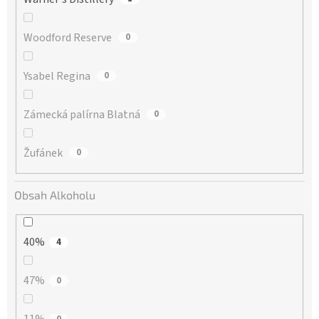
Woodford Reserve
0
Ysabel Regina
0
Zámecká palírna Blatná
0
Žufánek
0
Obsah Alkoholu
40%
4
47%
0
0