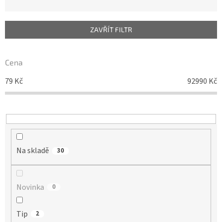
z
e
n
ZAVŘÍT FILTR
í
p
r
Cena
o
d
79
Kč
92990
Kč
u
k
t
ů
Na skladě
30
Novinka
0
Tip
2