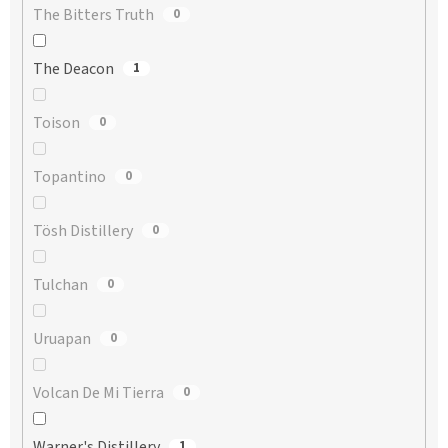
The Bitters Truth
0
The Deacon
1
Toison
0
Topantino
0
Tösh Distillery
0
Tulchan
0
Uruapan
0
Volcan De Mi Tierra
0
Warner's Distillery
1