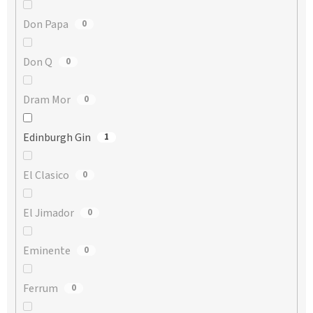
Don Papa
0
Don Q
0
Dram Mor
0
Edinburgh Gin
1
El Clasico
0
El Jimador
0
Eminente
0
Ferrum
0