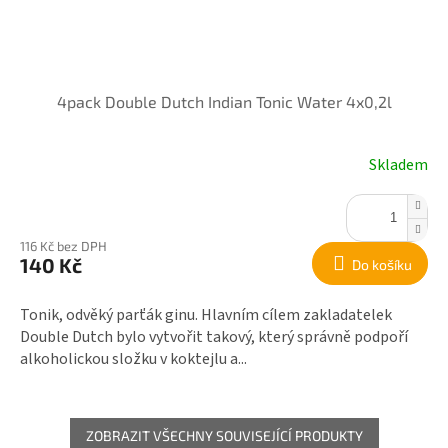
4pack Double Dutch Indian Tonic Water 4x0,2l
Skladem
116 Kč bez DPH
140 Kč
Do košíku
Tonik, odvěký parťák ginu. Hlavním cílem zakladatelek
Double Dutch bylo vytvořit takový, který správně podpoří
alkoholickou složku v koktejlu a...
ZOBRAZIT VŠECHNY SOUVISEJÍCÍ PRODUKTY