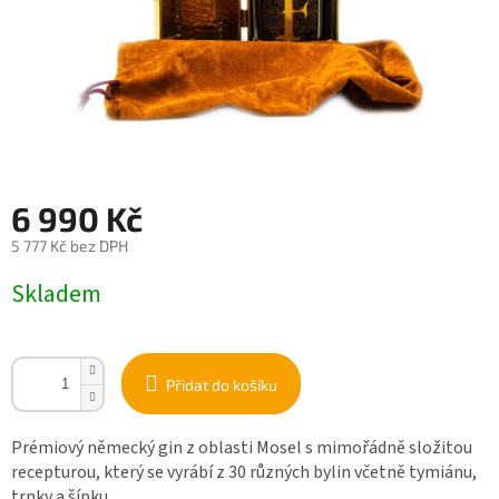
6 990 Kč
5 777 Kč bez DPH
Měrná
Skladem
cena:
Přidat do košíku
Prémiový německý gin z oblasti Mosel s mimořádně složitou
recepturou, který se vyrábí z 30 různých bylin včetně tymiánu,
trnky a šípku