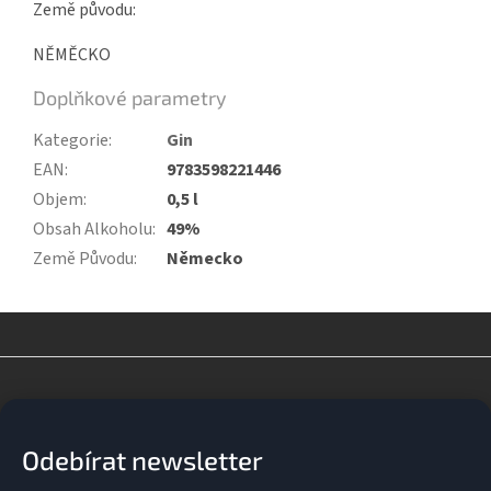
Země původu:
NĚMĚCKO
Doplňkové parametry
Kategorie
:
Gin
EAN
:
9783598221446
Objem
:
0,5 l
Obsah Alkoholu
:
49%
Země Původu
:
Německo
Z
á
p
a
Odebírat newsletter
t
í