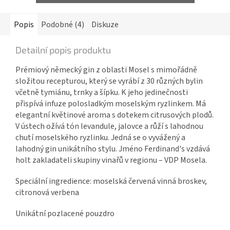
Popis
Podobné (4)
Diskuze
Detailní popis produktu
Prémiový německý gin z oblasti Mosel s mimořádně
složitou recepturou, který se vyrábí z 30 různých bylin
včetně tymiánu, trnky a šípku. K jeho jedinečnosti
přispívá infuze polosladkým moselským ryzlinkem. Má
elegantní květinové aroma s dotekem citrusových plodů.
V ústech ožívá tón levandule, jalovce a růží s lahodnou
chutí moselského ryzlinku. Jedná se o vyvážený a
lahodný gin unikátního stylu. Jméno Ferdinand's vzdává
holt zakladateli skupiny vinařů v regionu – VDP Mosela.
Speciální ingredience: moselská červená vinná broskev,
citronová verbena
Unikátní pozlacené pouzdro