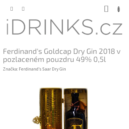
Přejít
NÁKUP
na
KOŠÍK
obsah
Ferdinand's Goldcap Dry Gin 2018 v
pozlaceném pouzdru 49% 0,5l
Značka:
Ferdinand's Saar Dry Gin