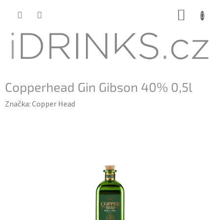
Přejít
NÁKUP
na
KOŠÍK
obsah
Copperhead Gin Gibson 40% 0,5l
Značka:
Copper Head