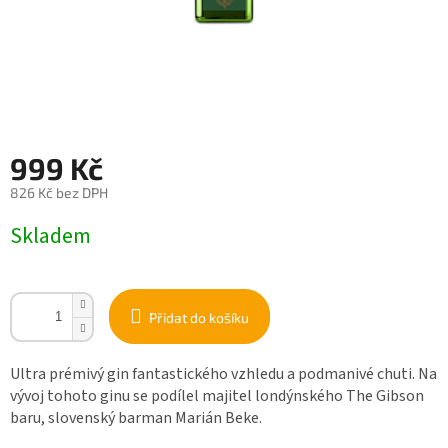
999 Kč
826 Kč bez DPH
Měrná
Skladem
cena:
Přidat do košíku
Ultra prémivý gin fantastického vzhledu a podmanivé chuti. Na
vývoj tohoto ginu se podílel majitel londýnského The Gibson
baru, slovenský barman Marián Beke.