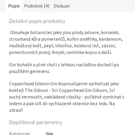
Popis
Podobné (4)
Diskuze
Detailní popis produktu
Obsahuje botanicles jako jsou plody jalovce, koriandr,
strouhaná kůra pomerančů, kořen anděliky, kardamom,
muškátový květ, pepř, lékořice, bobkový list, zázvor,
pimentovních pravý, fenykl, semínka kopru a další.
Gin bohaté a plné chuti s lehkou nasládlou dochutí po
použitém geneveru.
Copperhead Gibson Gin doporučujeme vychutnat jako
koktejl The Gibson - 5cl Copperhead Gin Gibson, 1cl
suchý vermouth, nakládané cibulky - pořádně vymíchat s
ledem a pak slít do vychlazené sklenice bez ledu. Na
zdraví!
Doplňkové parametry
Kategorie
:
Gin