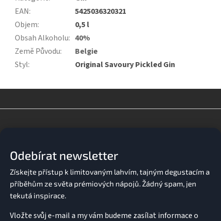
EAN
:
5425036320321
Objem
:
0,5 l
Obsah Alkoholu
:
40%
Země Původu
:
Belgie
Styl
:
Original Savoury Pickled Gin
Z
á
p
a
Odebírat newsletter
t
í
Vložte svůj e-mail a my vám budeme zasílat informace o