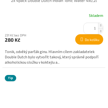
2x 4pack Double Dutch Indian Tonic Water 4x0,2l
Skladem
231 Kč bez DPH
280 Kč
Do košíku
Tonik, odvěký parťák ginu. Hlavním cílem zakladatelek
Double Dutch bylo vytvořit takový, který správně podpoří
alkoholickou složku v koktejlu a...
Tip