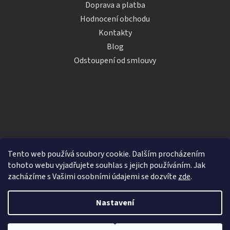
Doprava a platba
Hodnocení obchodu
Kontakty
Blog
Odstoupení od smlouvy
Tento web používá soubory cookie. Dalším procházením
tohoto webu vyjadřujete souhlas s jejich používáním. Jak
zacházíme s Vašimi osobními údajemi se dozvíte
zde
.
Vytvořil Shoptet
Nastavení
Copyright 2026
iDRINKS.cz
. Všechna práva vyhrazena.
Upravit nastavení cookies