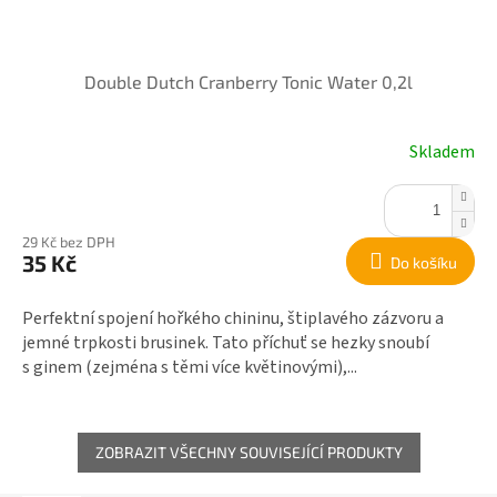
Double Dutch Cranberry Tonic Water 0,2l
Skladem
29 Kč bez DPH
35 Kč
Do košíku
Perfektní spojení hořkého chininu, štiplavého zázvoru a
jemné trpkosti brusinek. Tato příchuť se hezky snoubí
s ginem (zejména s těmi více květinovými),...
ZOBRAZIT VŠECHNY SOUVISEJÍCÍ PRODUKTY