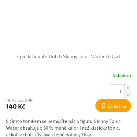
4pack Double Dutch Skinny Tonic Water 4x0,2l
Skladem
116 Kč bez DPH
140 Kč
Do košíku
S tímto tonikem se nemusíte bát o figuru. Skinny Tonic
Water obsahuje o 60 % méně kalorií než klasický tonic,
ačkoli v chuti zůstává stejně bohatý. Díky...