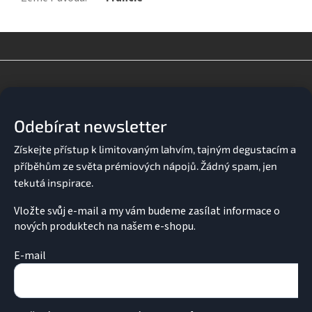
Z
á
p
a
Odebírat newsletter
t
í
Vložte svůj e-mail a my vám budeme zasílat informace o
nových produktech na našem e-shopu.
E-mail