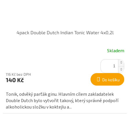
4pack Double Dutch Indian Tonic Water 4x0,2l
Skladem
116 Kč bez DPH
140 Kč
Do košíku
Tonik, odvěký parťák ginu. Hlavním cílem zakladatelek
Double Dutch bylo vytvořit takový, který správně podpoří
alkoholickou složku v koktejlu a...