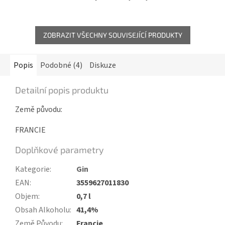
ZOBRAZIT VŠECHNY SOUVISEJÍCÍ PRODUKTY
Popis
Podobné (4)
Diskuze
Detailní popis produktu
Země původu:
FRANCIE
Doplňkové parametry
Kategorie
:
Gin
EAN
:
3559627011830
Objem
:
0,7 l
Obsah Alkoholu
:
41,4%
Země Původu
:
Francie