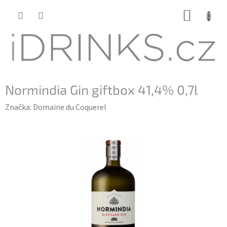
Přejít
NÁKUP
na
KOŠÍK
obsah
Normindia Gin giftbox 41,4% 0,7l
Značka:
Domaine du Coquerel