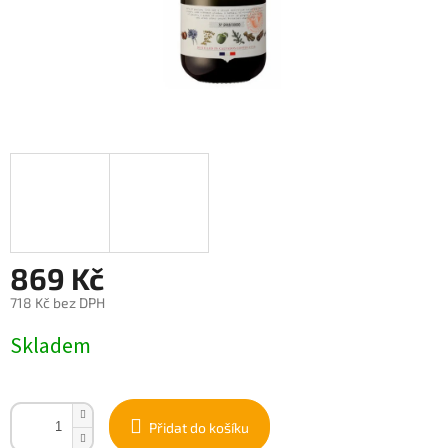
869 Kč
718 Kč bez DPH
Měrná
Skladem
cena:
Přidat do košíku