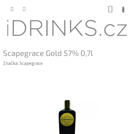
Přejít
NÁKUP
na
KOŠÍK
obsah
Scapegrace Gold 57% 0,7l
Značka:
Scapegrace