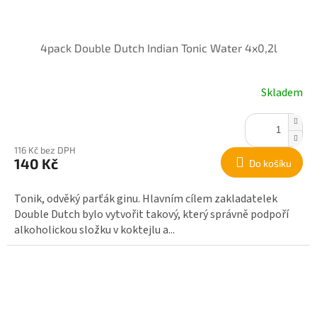
4pack Double Dutch Indian Tonic Water 4x0,2l
Skladem
116 Kč bez DPH
140 Kč
Do košíku
Tonik, odvěký parťák ginu. Hlavním cílem zakladatelek
Double Dutch bylo vytvořit takový, který správně podpoří
alkoholickou složku v koktejlu a...