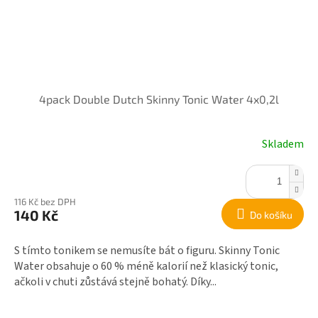
4pack Double Dutch Skinny Tonic Water 4x0,2l
Skladem
116 Kč bez DPH
140 Kč
Do košíku
S tímto tonikem se nemusíte bát o figuru. Skinny Tonic
Water obsahuje o 60 % méně kalorií než klasický tonic,
ačkoli v chuti zůstává stejně bohatý. Díky...