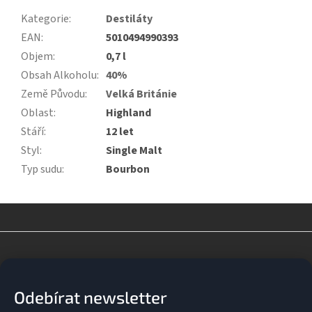
Kategorie
:
Destiláty
EAN
:
5010494990393
Objem
:
0,7 l
Obsah Alkoholu
:
40%
Země Původu
:
Velká Británie
Oblast
:
Highland
Stáří
:
12 let
Styl
:
Single Malt
Typ sudu
:
Bourbon
Z
á
p
a
Odebírat newsletter
t