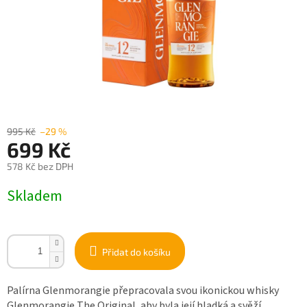
995 Kč
–29 %
699 Kč
578 Kč bez DPH
Měrná
Skladem
cena:
Přidat do košíku
Palírna Glenmorangie přepracovala svou ikonickou whisky
Glenmorangie The Original, aby byla její hladká a svěží