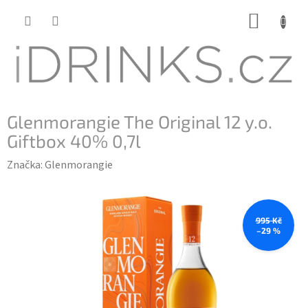
Přejít
NÁKUP
na
KOŠÍK
obsah
Glenmorangie The Original 12 y.o.
Giftbox 40% 0,7l
Značka:
Glenmorangie
995 Kč
–29 %