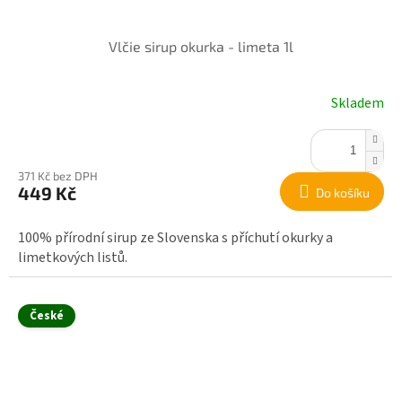
Vlčie sirup okurka - limeta 1l
Skladem
371 Kč bez DPH
449 Kč
Do košíku
100% přírodní sirup ze Slovenska s příchutí okurky a
limetkových listů.
České