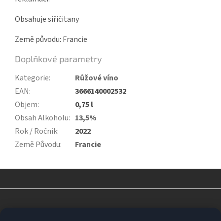
Obsahuje siřičitany
Země původu: Francie
Doplňkové parametry
Kategorie
:
Růžové víno
EAN
:
3666140002532
Objem
:
0,75 l
Obsah Alkoholu
:
13,5%
Rok / Ročník
:
2022
Země Původu
:
Francie
Z
á
p