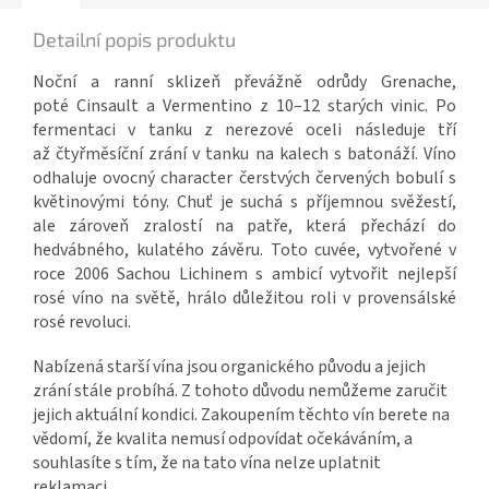
Detailní popis produktu
Noční a ranní sklizeň převážně odrůdy Grenache,
poté Cinsault a Vermentino z 10–12 starých vinic. Po
fermentaci v tanku z nerezové oceli následuje tří
až čtyřměsíční zrání v tanku na kalech s batonáží. Víno
odhaluje ovocný character čerstvých červených bobulí s
květinovými tóny. Chuť je suchá s příjemnou svěžestí,
ale zároveň zralostí na patře, která přechází do
hedvábného, kulatého závěru. Toto cuvée, vytvořené v
roce 2006 Sachou Lichinem s ambicí vytvořit nejlepší
rosé víno na světě, hrálo důležitou roli v provensálské
rosé revoluci.
Nabízená starší vína jsou organického původu a jejich
zrání stále probíhá. Z tohoto důvodu nemůžeme zaručit
jejich aktuální kondici. Zakoupením těchto vín berete na
vědomí, že kvalita nemusí odpovídat očekáváním, a
souhlasíte s tím, že na tato vína nelze uplatnit
reklamaci.