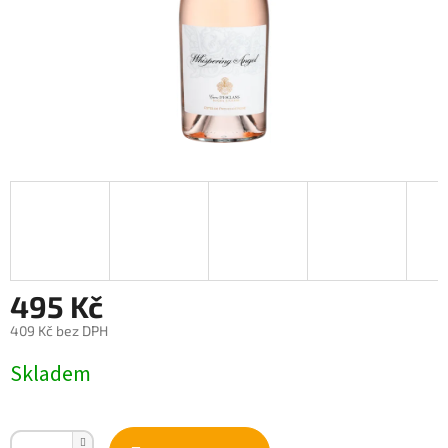
495 Kč
409 Kč bez DPH
Měrná
Skladem
cena: