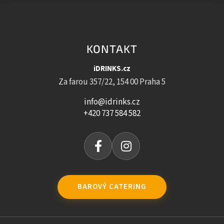
KONTAKT
iDRINKS.cz
Za farou 357/22, 154 00 Praha 5
info@idrinks.cz
+420 737 584 582
BAROVÝ CATERING