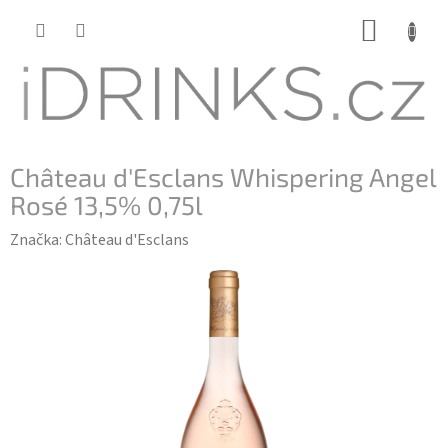
Přejít
NÁKUP
na
KOŠÍK
obsah
Château d'Esclans Whispering Angel
Rosé 13,5% 0,75l
Značka:
Château d'Esclans