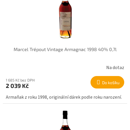
r
i
o
s
d
p
u
r
k
o
t
d
ů
u
k
Marcel Trépout Vintage Armagnac 1998 40% 0,7l
t
ů
Na dotaz
1 685 Kč bez DPH
Do košíku
2 039 Kč
Armaňak z roku 1998, originální dárek podle roku narození.