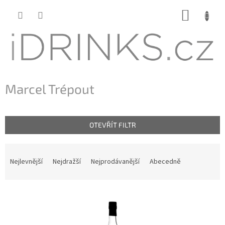
Přejít
NÁKUP
na
KOŠÍK
obsah
Marcel Trépout
OTEVŘÍT FILTR
Ř
a
Nejlevnější
Nejdražší
Nejprodávanější
Abecedně
z
e
n
V
í
ý
p
p