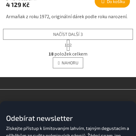
Do košíku
4 129 Kč
Armaňak z roku 1972, originální dárek podle roku narození.
NAČÍST DALŠÍ 3
S
1
2
t
O
r
18
položek celkem
v
á
l
n
NAHORU
á
k
o
d
v
a
á
c
n
í
Z
í
p
á
r
p
v
a
k
Odebírat newsletter
t
y
í
v
ý