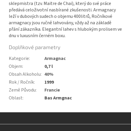
sklepmistra (tzv. Maitre de Chai), který do své práce
předává celoživotní nasbírané zkušenosti. Armagnacy
leží v dubových sudech o objemu 400litrů, Ročníkové
armagnacy jsou ručně lahvovány, vždy až na základě
přání zákazníka.
Elegantní lahev s hlubokým prolisem ve
dnu v luxusním černém boxu.
Doplňkové parametry
Kategorie
:
Armagnac
Objem
:
0,7 l
Obsah Alkoholu
:
40%
Rok / Ročník
:
1999
Země Původu
:
Francie
Oblast
:
Bas Armgnac
Z