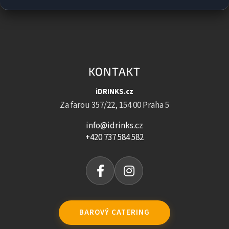
KONTAKT
iDRINKS.cz
Za farou 357/22, 154 00 Praha 5
info@idrinks.cz
+420 737 584 582
BAROVÝ CATERING