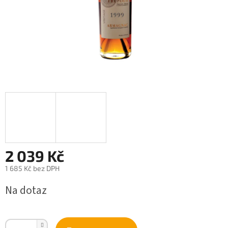
2 039 Kč
1 685 Kč bez DPH
Měrná
Na dotaz
cena: