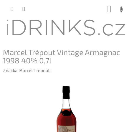
Přejít
NÁKUP
na
KOŠÍK
obsah
Marcel Trépout Vintage Armagnac
1998 40% 0,7l
Značka:
Marcel Trépout