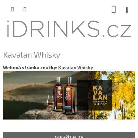
Přejít
NÁKUP
na
KOŠÍK
obsah
Kavalan Whisky
Webová stránka značky:
Kavalan Whisky
OTEVŘÍT FILTR