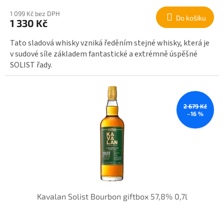
1 099 Kč bez DPH
Do košíku
1 330 Kč
Tato sladová whisky vzniká ředěním stejné whisky, která je
v sudové síle základem fantastické a extrémně úspěšné
SOLIST řady.
2 679 Kč
–16 %
Kavalan Solist Bourbon giftbox 57,8% 0,7l