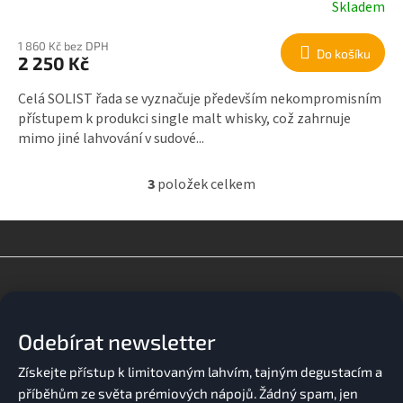
Skladem
1 860 Kč bez DPH
Do košíku
2 250 Kč
Celá SOLIST řada se vyznačuje především nekompromisním
přístupem k produkci single malt whisky, což zahrnuje
mimo jiné lahvování v sudové...
3
položek celkem
O
v
l
á
d
Z
a
á
c
p
í
a
p
Odebírat newsletter
t
r
v
í
k
y