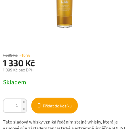
1 599 Kč
–16 %
1 330 Kč
1 099 Kč bez DPH
Měrná
Skladem
cena:
Přidat do košíku
Tato sladová whisky vzniká ředěním stejné whisky, která je
v sudové síle základem fantastické a extrémně úspěšné SOLIST