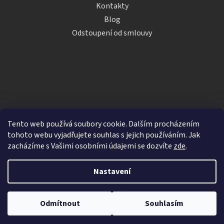
Kontakty
Blog
Odstoupení od smlouvy
Tento web používá soubory cookie. Dalším procházením
tohoto webu vyjadřujete souhlas s jejich používáním. Jak
zacházíme s Vašimi osobními údajemi se dozvíte
zde
.
Vytvořil Shoptet
Nastavení
Copyright 2026
iDRINKS.cz
. Všechna práva vyhrazena.
Upravit nastavení cookies
Odmítnout
Souhlasím