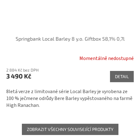
Springbank Local Barley 8 y.o. Giftbox 58,1% 0,7l
Momentálně nedostupné
2 884 Kč bez DPH
3 490 Kč
DETAIL
8letá verze z limitované série Local Barley je vyrobena ze
100 % ječmene odrůdy Bere Barley vypěstovaného na farmě
High Ranachan.
ZOBRAZIT VŠECHNY SOUVISEJÍCÍ PRODUKTY