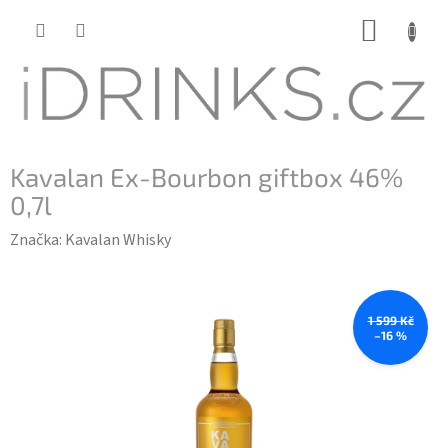
Přejít
NÁKUP
na
KOŠÍK
obsah
Kavalan Ex-Bourbon giftbox 46%
0,7l
Značka:
Kavalan Whisky
1 599 Kč
–16 %