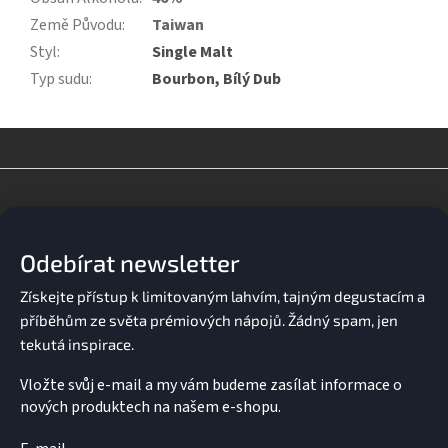
Země Původu
:
Taiwan
Styl
:
Single Malt
Typ sudu
:
Bourbon, Bílý Dub
Z
á
p
a
Odebírat newsletter
t
í
Vložte svůj e-mail a my vám budeme zasílat informace o
nových produktech na našem e-shopu.