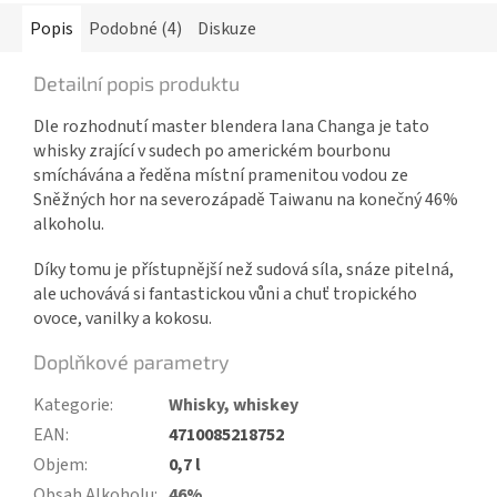
Popis
Podobné (4)
Diskuze
Detailní popis produktu
Dle rozhodnutí master blendera Iana Changa je tato
whisky zrající v sudech po americkém bourbonu
smíchávána a ředěna místní pramenitou vodou ze
Sněžných hor na severozápadě Taiwanu na konečný 46%
alkoholu.
Díky tomu je přístupnější než sudová síla, snáze pitelná,
ale uchovává si fantastickou vůni a chuť tropického
ovoce, vanilky a kokosu.
Doplňkové parametry
Kategorie
:
Whisky, whiskey
EAN
:
4710085218752
Objem
:
0,7 l
Obsah Alkoholu
:
46%