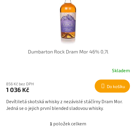
r
i
o
s
d
p
u
r
k
o
t
d
ů
u
k
Dumbarton Rock Dram Mor 46% 0,7l
t
ů
Skladem
856 Kč bez DPH
Do košíku
1 036 Kč
Devítiletá skotská whisky z nezávislé stáčírny Dram Mor.
Jedná se o jejich první blended sladovou whisky.
1
položek celkem
O
v