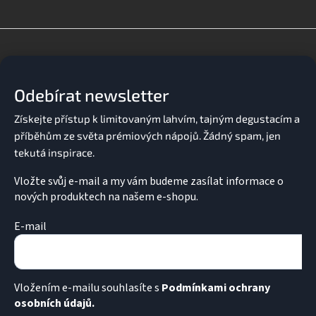
l
á
d
Z
a
á
c
p
í
a
p
Odebírat newsletter
t
r
v
í
k
y
v
ý
p
Vložte svůj e-mail a my vám budeme zasílat informace o
i
nových produktech na našem e-shopu.
s
u
E-mail
Vložením e-mailu souhlasíte s
Podmínkami ochrany
osobních údajů.