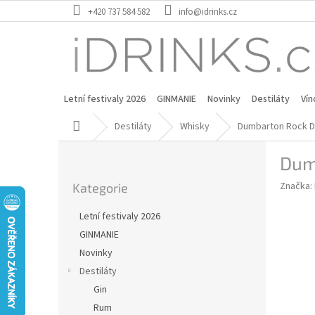
Přejít
+420 737 584 582
info@idrinks.cz
na
obsah
Letní festivaly 2026
GINMANIE
Novinky
Destiláty
Vín
Domů
Destiláty
Whisky
Dumbarton Rock D
P
Dum
o
Přeskočit
s
Značka:
Kategorie
kategorie
t
r
Letní festivaly 2026
a
GINMANIE
n
Novinky
n
í
Destiláty
p
Gin
a
Rum