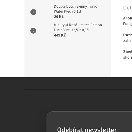
Double Dutch Skinny Tonic
Det
Water Plech 0,15l
29 Kč
Aro
Fudg
Minuty M Rosé Limited Edition
Lucia Vinti 12,5% 0,75l
Pat
449 Kč
zaha
Závě
skoř
Z
á
p
a
t
í
Odebírat newsletter