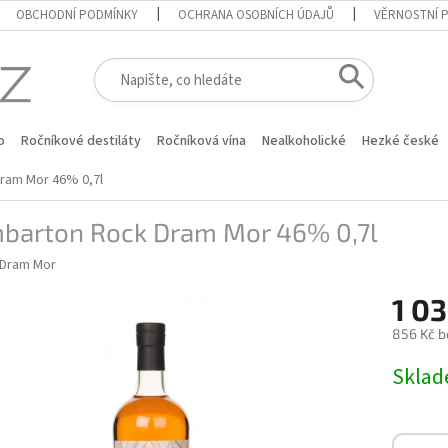
OBCHODNÍ PODMÍNKY
OCHRANA OSOBNÍCH ÚDAJŮ
VĚRNOSTNÍ 
o
Ročníkové destiláty
Ročníková vína
Nealkoholické
Hezké české
ram Mor 46% 0,7l
barton Rock Dram Mor 46% 0,7l
Dram Mor
1 03
856 Kč b
Měrná
Skla
cena: