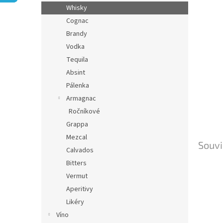
n
Whisky
e
Cognac
l
Brandy
Vodka
Tequila
Absint
Pálenka
Armagnac
Ročníkové
Grappa
Mezcal
Souvi
Calvados
Bitters
Vermut
Aperitivy
Likéry
Víno