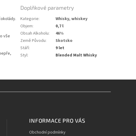
Doplňkové parametry
čokolády.
Kategorie
:
Whisky, whiskey
Objem
:
0,7 l
Obsah Alkoholu
:
46%
to vše
Země Původu
:
Skotsko
Stáří
:
9 let
pepře,
Styl
:
Blended Malt Whisky
INFORMACE PRO VÁS
Obchodní podmínky