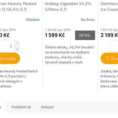
rran Heavily Peated
Ardbeg Uigeadail 54,2%
Glenmora
 12 58,4% 0,7l
Giftbox 0,7l
Ice Crea
Skladem
Na dotaz
Kč bez DPH
1 321 Kč bez DPH
1 817 Kč b
0 Kč
1 599 Kč
2 199 K
DETAIL
Štědrá whisky, 54,2%! Snoubící
se aroma kouře se sladkými
bonbony, ořechy a kůží.
Do košíku
Do 
Výrazně olejnatá v chuti.
Vánoční cukroví se zdá mísit s
ran Heavily Peated Batch
Sladká, la
vůní uzeného...
4% 0,7l pochází z
krémová, to
érie Glengyle v
limitovaná
eltown.
která ztěl
ze zmrzliná
s
Podobné (4)
Diskuze