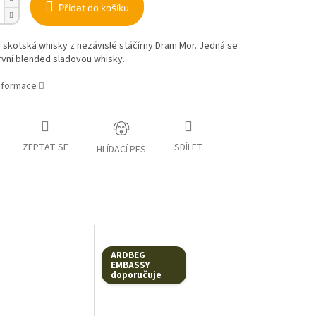
Přidat do košíku
á skotská whisky z nezávislé stáčírny Dram Mor. Jedná se
rvní blended sladovou whisky.
informace
ZEPTAT SE
SDÍLET
HLÍDACÍ PES
ARDBEG
EMBASSY
doporučuje