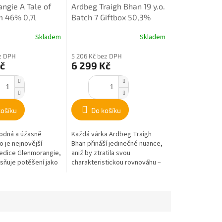
ngie A Tale of
Ardbeg Traigh Bhan 19 y.o.
m 46% 0,7l
Batch 7 Giftbox 50,3%
0,7l
Skladem
Skladem
ez DPH
5 206 Kč bez DPH
č
6 299 Kč
košíku
Do košíku
hodná a úžasně
Každá várka Ardbeg Traigh
 je nejnovější
Bhan přináší jedinečné nuance,
 edice Glenmorangie,
aniž by ztratila svou
esňuje potěšení jako
charakteristickou rovnováhu –
rny.
a Batch 7 není
výjimkou. Zažijte...