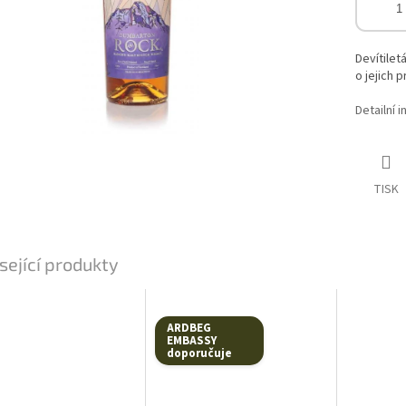
Devítilet
o jejich p
Detailní 
TISK
sející produkty
ARDBEG
EMBASSY
doporučuje