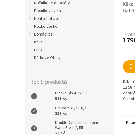
Ročníkové destiláty
Kilke
Batch
Ročníková vína
Nealkoholické
Hezké české
Domácí bar
1 479 
1 79
Káva
Pivo
Dárkové Obaly
Top 5 produktů
Kilker
12 58,
destil
Dlabka Gin 45% 0,5l
599 Kč
Campb
Gin Mare 42,7% 0,7l
839 Kč
Popi
Double Dutch Indian Tonic
Water Plech 0,15l
29 Kč