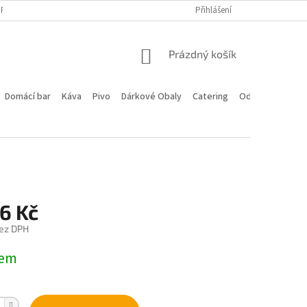
PROGRAM
DOPRAVA A PLATBA
HODNOCENÍ OBCHODU
Přihlášení
KONTA
NÁKUPNÍ
Prázdný košík
KOŠÍK
Domácí bar
Káva
Pivo
Dárkové Obaly
Catering
Odstoupení od 
6 Kč
ez DPH
dem