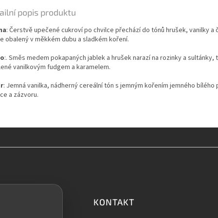
ailní popis produktu
ma
: Čerstvě upečené cukroví po chvilce přechází do tónů hrušek, vanilky a 
e obalený v měkkém dubu a sladkém koření.
ro
:. Směs medem pokapaných jablek a hrušek narazí na rozinky a sultánky, 
lené vanilkovým fudgem a karamelem.
r
: Jemná vanilka, nádherný cereální tón s jemným kořením jemného bílého 
ice a zázvoru.
KONTAKT