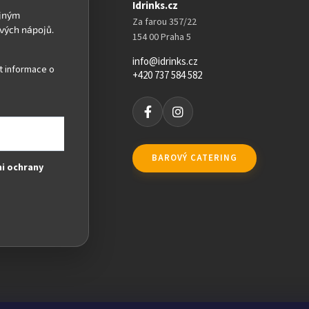
Idrinks.cz
Za farou 357/22
154 00 Praha 5
info@idrinks.cz
t informace o
+420 737 584 582
BAROVÝ CATERING
i ochrany