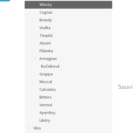
n
Whisky
e
Cognac
l
Brandy
Vodka
Tequila
Absint
Pálenka
Armagnac
Ročníkové
Grappa
Mezcal
Souvi
Calvados
Bitters
Vermut
Aperitivy
Likéry
Víno