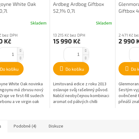
goyne White Oak
Ardbeg Ardbog Giftbox
Glenmora
,7l
52,1% 0,7l
Giftbox 
Skladem
Skladem
Kč bez DPH
13 215 Kč bez DPH
2 471 Kč b
0 Kč
15 990 Kč
2 990 
Do košíku
Do košíku
Do 
yne White Oak novinka
Limitovaná edice z roku 2013
Glenmorang
ngoynu má zbrusu nový
oslavuje svůj rašelinný původ.
šestým vy
Zraje ve first-fill sudech
Nabízí neobyčejnou kombinaci
ověnčené P
rbonu a ve virgin oak
aromat od pálivých chilli
přináší zna
 ze Severní Ameriky....
papriček, přes javorový sirup
příležitost
až po...
s
Podobné (4)
Diskuze