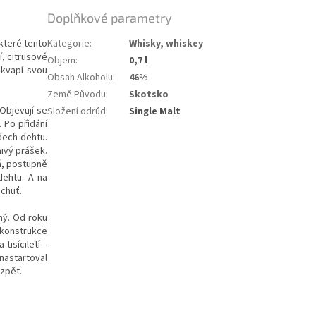
Doplňkové parametry
které tento
Kategorie
:
Whisky, whiskey
í, citrusové
Objem
:
0,7 l
ekvapí svou
Obsah Alkoholu
:
46%
Země Původu
:
Skotsko
Objevují se
Složení odrůd
:
Single Malt
 Po přidání
dech dehtu.
ivý prášek.
á, postupně
dehtu. A na
ochuť.
ný. Od roku
ekonstrukce
tisíciletí –
nastartoval
 zpět.