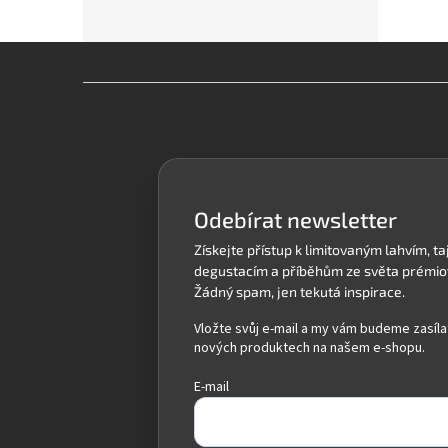
Z
á
p
a
t
í
Odebírat newsletter
Vložte svůj e-mail a my vám budeme zasíla
nových produktech na našem e-shopu.
E-mail