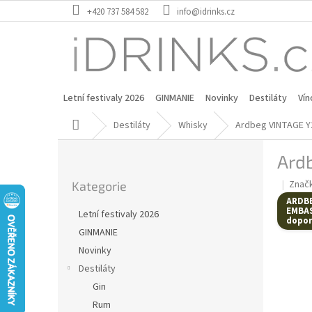
Přejít
+420 737 584 582
info@idrinks.cz
na
obsah
Letní festivaly 2026
GINMANIE
Novinky
Destiláty
Vín
Domů
Destiláty
Whisky
Ardbeg VINTAGE Y2
P
Ard
o
Přeskočit
s
Znač
Kategorie
kategorie
t
ARDB
r
EMBA
Letní festivaly 2026
dopor
a
GINMANIE
n
Novinky
n
í
Destiláty
p
Gin
a
Rum