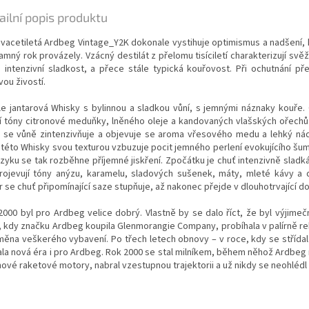
ailní popis produktu
dvacetiletá Ardbeg Vintage_Y2K dokonale vystihuje optimismus a nadšení, 
mný rok provázely. Vzácný destilát z přelomu tisíciletí charakterizují svěž
, intenzivní sladkost, a přece stále typická kouřovost. Při ochutnání př
ivou živostí.
le jantarová Whisky s bylinnou a sladkou vůní, s jemnými náznaky kouře. 
í tóny citronové meduňky, lněného oleje a kandovaných vlašských ořechů.
 se vůně zintenzivňuje a objevuje se aroma vřesového medu a lehký ná
 této Whisky svou texturou vzbuzuje pocit jemného perlení evokujícího šum
azyku se tak rozběhne příjemné jiskření. Zpočátku je chuť intenzivně sladk
rojevují tóny anýzu, karamelu, sladových sušenek, máty, mleté kávy a 
 se chuť připomínající saze stupňuje, až nakonec přejde v dlouhotrvající d
2000 byl pro Ardbeg velice dobrý. Vlastně by se dalo říct, že byl výjimeč
, kdy značku Ardbeg koupila Glenmorangie Company, probíhala v palírně r
měna veškerého vybavení. Po třech letech obnovy – v roce, kdy se střídala 
ala nová éra i pro Ardbeg. Rok 2000 se stal milníkem, během něhož Ardbeg 
nové raketové motory, nabral vzestupnou trajektorii a už nikdy se neohlédl