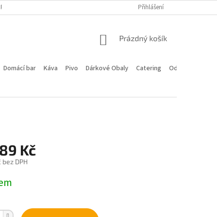
PROGRAM
DOPRAVA A PLATBA
HODNOCENÍ OBCHODU
Přihlášení
KONTA
NÁKUPNÍ
Prázdný košík
KOŠÍK
Domácí bar
Káva
Pivo
Dárkové Obaly
Catering
Odstoupení od 
589 Kč
č bez DPH
dem