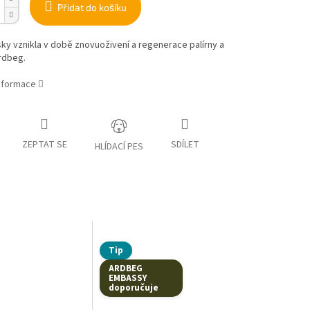
Přidat do košíku
ky vznikla v době znovuoživení a regenerace palírny a
rdbeg.
informace
ZEPTAT SE
SDÍLET
HLÍDACÍ PES
Tip
ARDBEG
EMBASSY
doporučuje