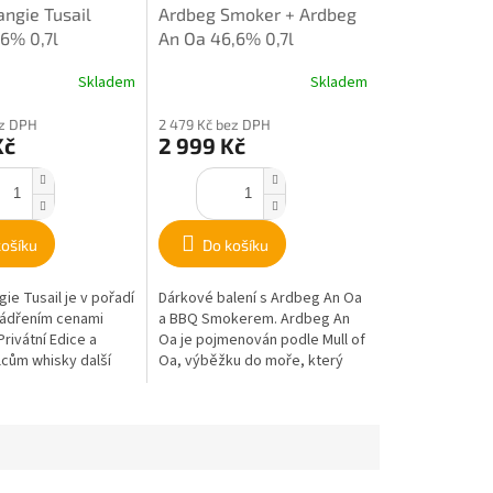
ngie Tusail
Ardbeg Smoker + Ardbeg
46% 0,7l
An Oa 46,6% 0,7l
Skladem
Skladem
ez DPH
2 479 Kč bez DPH
Kč
2 999 Kč
košíku
Do košíku
ie Tusail je v pořadí
Dárkové balení s Ardbeg An Oa
jádřením cenami
a BBQ Smokerem. Ardbeg An
rivátní Edice a
Oa je pojmenován podle Mull of
lcům whisky další
Oa, výběžku do moře, který
 k objevování vášně...
chrání palírnu Ardbeg před
Atlantickými...