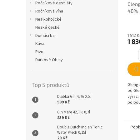
Ročníkové destiláty
Glen
48% 0
Ročníková vína
Nealkoholické
Hezké české
Domácí bar
1 512 
1 83
Káva
Pivo
Dárkové Obaly
Top 5 produktů
Glengo
od Gle
výraz. 
Dlabka Gin 45% 0,5l
599 Kč
po bou
sudech
Gin Mare 42,7% 0,7l
839 Kč
Popi
Double Dutch Indian Tonic
Water Plech 0,15l
29 Kč