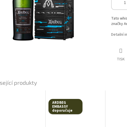
Tato whis
značky A
Detailní 
TISK
sející produkty
ARDBEG
EMBASSY
doporučuje