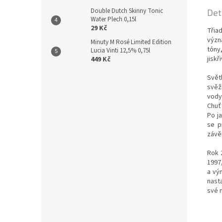
Double Dutch Skinny Tonic
Det
Water Plech 0,15l
29 Kč
Třia
význa
Minuty M Rosé Limited Edition
tóny
Lucia Vinti 12,5% 0,75l
jiskř
449 Kč
Svět
svěž
vody
Chuť
Po j
se p
závěr
Rok 
1997
a vý
nast
své 