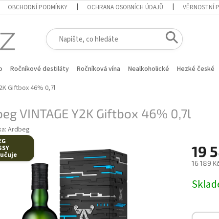
OBCHODNÍ PODMÍNKY
OCHRANA OSOBNÍCH ÚDAJŮ
VĚRNOSTNÍ 
o
Ročníkové destiláty
Ročníková vína
Nealkoholické
Hezké české
K Giftbox 46% 0,7l
beg VINTAGE Y2K Giftbox 46% 0,7l
ka:
Ardbeg
EG
19 
SSY
učuje
16 189 K
Měrná
Skla
cena: