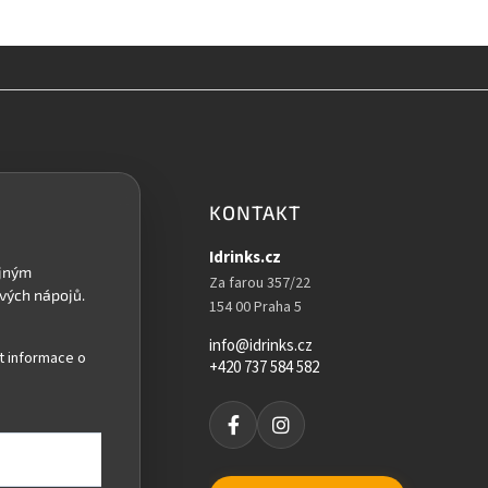
KONTAKT
Idrinks.cz
Za farou 357/22
154 00 Praha 5
info@idrinks.cz
t informace o
+420 737 584 582