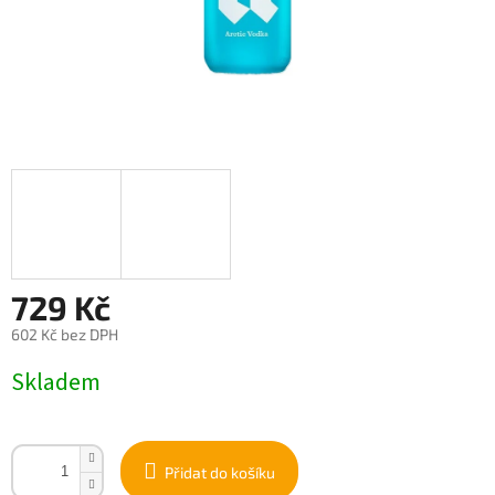
729 Kč
602 Kč bez DPH
Měrná
Skladem
cena:
Přidat do košíku