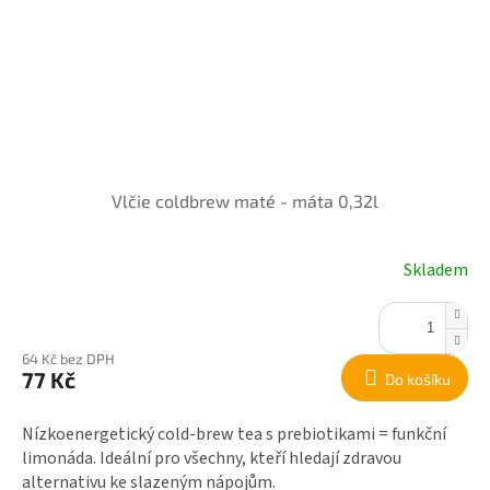
Vlčie coldbrew maté - máta 0,32l
Skladem
64 Kč bez DPH
77 Kč
Do košíku
Nízkoenergetický cold-brew tea s prebiotikami = funkční
limonáda. Ideální pro všechny, kteří hledají zdravou
alternativu ke slazeným nápojům.