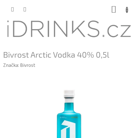
Přejít
NÁKUP
na
KOŠÍK
obsah
Bivrost Arctic Vodka 40% 0,5l
Značka:
Bivrost