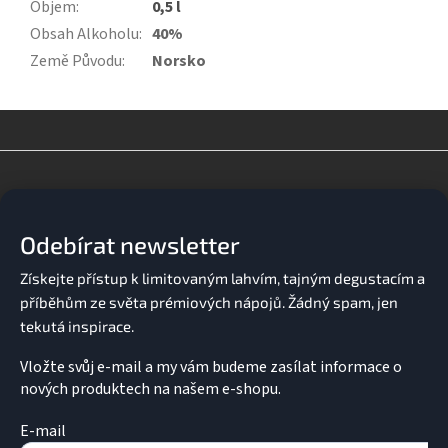
Objem
:
0,5 l
Obsah Alkoholu
:
40%
Země Původu
:
Norsko
Z
á
p
a
Odebírat newsletter
t
í
Vložte svůj e-mail a my vám budeme zasílat informace o
nových produktech na našem e-shopu.
E-mail