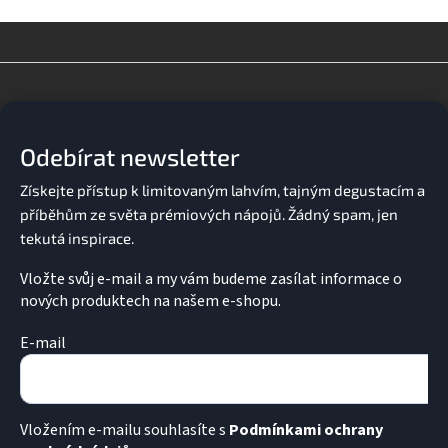
v
l
á
d
Z
a
á
c
p
í
a
p
Odebírat newsletter
t
r
v
í
k
y
v
ý
p
Vložte svůj e-mail a my vám budeme zasílat informace o
i
nových produktech na našem e-shopu.
s
u
E-mail
Vložením e-mailu souhlasíte s
Podmínkami ochrany