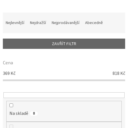
Ř
a
Nejlevnější
Nejdražší
Nejprodávanější
Abecedně
z
e
n
ZAVŘÍT FILTR
í
p
r
Cena
o
d
369
Kč
818
Kč
u
k
t
ů
Na skladě
8