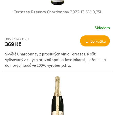
u
k
Terrazas Reserva Chardonnay 2022 13,5% 0,75l
t
ů
Skladem
305 Kč bez DPH
Do košíku
369 Kč
Skvělé Chardonnay z proslulých vinic Terrazas. Mošt
vylisovaný z celých hroznů spolu s kvasinkami je přenesen
do nových sudů ve 100% vyrobených z...