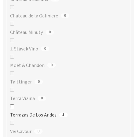
Chateau de la Galiniere
0
Château Minuty
0
J. Stávek Víno
0
Moët & Chandon
0
Taittinger
0
Terra Vizina
0
Terrazas De Los Andes
5
Vei Cavour
0