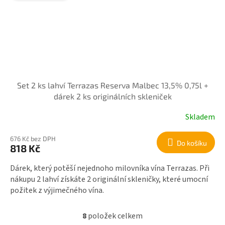
Set 2 ks lahví Terrazas Reserva Malbec 13,5% 0,75l +
dárek 2 ks originálních skleniček
Skladem
676 Kč bez DPH
Do košíku
818 Kč
Dárek, který potěší nejednoho milovníka vína Terrazas. Při
nákupu 2 lahví získáte 2 originální skleničky, které umocní
požitek z výjimečného vína.
8
položek celkem
O