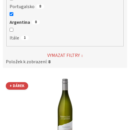
Portugalsko
8
Argentina
8
Itále
1
VYMAZAT FILTRY
Položek k zobrazení:
8
V
ý
+ DÁREK
p
i
s
p
r
o
d