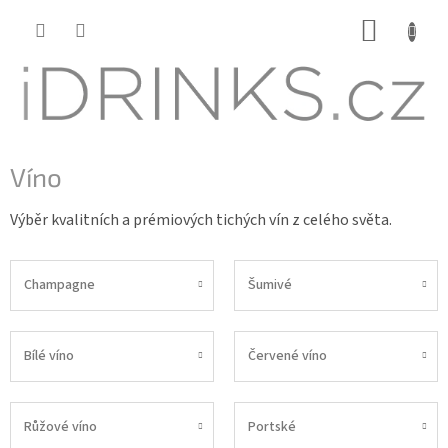
Přejít
NÁKUP
na
KOŠÍK
obsah
Víno
Výběr kvalitních a prémiových tichých vín z celého světa.
Champagne
Šumivé
Bílé víno
Červené víno
Růžové víno
Portské