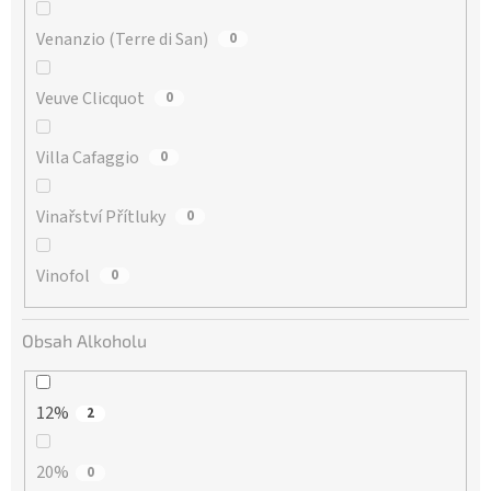
Venanzio (Terre di San)
0
Veuve Clicquot
0
Villa Cafaggio
0
Vinařství Přítluky
0
Vinofol
0
Obsah Alkoholu
12%
2
20%
0