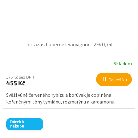
Terrazas Cabernet Sauvignon 12% 0,75l
Skladem
376 Kč bez DPH
Do košíku
455 Kč
Svěží vůně červeného rybízu a borůvek je doplněna
kořeněnými tóny tymiánu, rozmarýnu a kardamonu.
Dárek k
nákupu