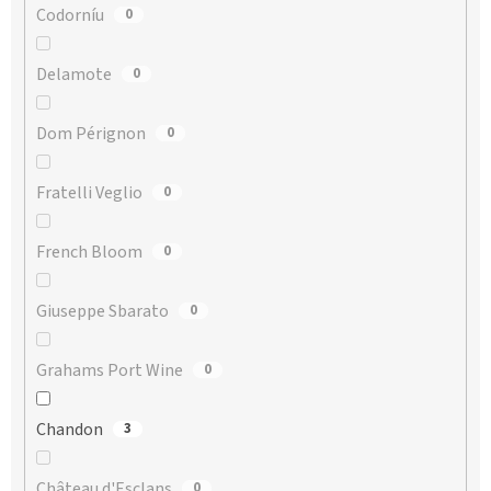
Codorníu
0
Delamote
0
Dom Pérignon
0
Fratelli Veglio
0
French Bloom
0
Giuseppe Sbarato
0
Grahams Port Wine
0
Chandon
3
Château d'Esclans
0