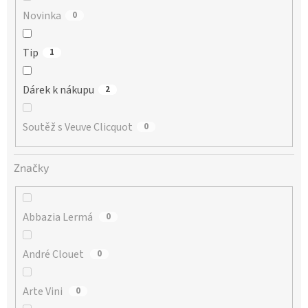
Novinka
0
Tip
1
Dárek k nákupu
2
Soutěž s Veuve Clicquot
0
Značky
Abbazia Lermá
0
André Clouet
0
Arte Vini
0