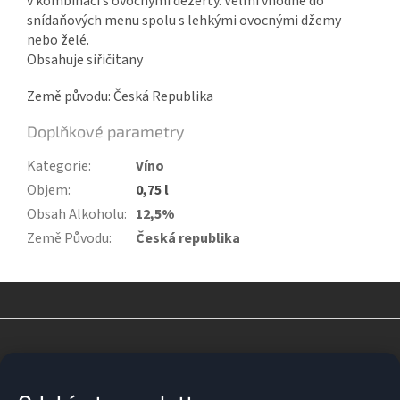
v kombinaci s ovocnými dezerty. Velmi vhodné do
snídaňových menu spolu s lehkými ovocnými džemy
nebo želé.
Obsahuje siřičitany
Země původu: Česká Republika
Doplňkové parametry
Kategorie
:
Víno
Objem
:
0,75 l
Obsah Alkoholu
:
12,5%
Země Původu
:
Česká republika
Z
á
p
a