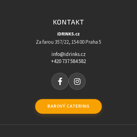
KONTAKT
iDRINKS.cz
Za farou 357/22, 154 00 Praha 5
info@idrinks.cz
+420 737 584 582
BAROVÝ CATERING