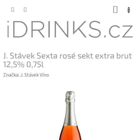
Přejít
NÁKUP
na
KOŠÍK
obsah
J. Stávek Sexta rosé sekt extra brut
12,5% 0,75l
Značka:
J. Stávek Víno