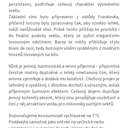
perzistenci, podtrhuje celkový charakter výsledného
sektu.
Základní víno bylo připraveno z odrůdy Frankovka,
přičemž hrozny byly zpracovány tak, aby vzniklo lehké,
svěží narůžovělé víno. Právě tento přístup se promítá i
do finální podoby sektu, který se pyšní elegantním
lososovým odstínem. Barva se místy přibližuje stylu
blanc de noir, tedy šumivým vínům vyráběným z modrých
hroznů lisovaných na bílo.
Vůně je jemná, harmonická a velmi příjemná – připomíná
čerstvé maliny doplněné o lehký smetanový tón, který
aroma zjemňuje a dodává mu kulatost. Chuťový projev je
lahodný a vyvážený, s dlouhou dochutí a výrazným, avšak
příjemným šumivým efektem. Celkový dojem doplňuje
jemný kořenitý akcent, který vínu propůjčuje osobitost a
činí z něj atraktivní volbu pro milovníky suchých sektů.
Doporučujeme konzumovat vychlazené na 7 °C.
Podávejte samotné jako entrée na večírcích nebo