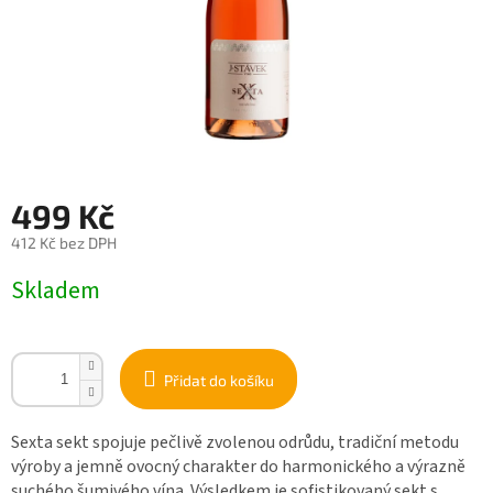
499 Kč
412 Kč bez DPH
Měrná
Skladem
cena:
Přidat do košíku
Sexta sekt spojuje pečlivě zvolenou odrůdu, tradiční metodu
výroby a jemně ovocný charakter do harmonického a výrazně
suchého šumivého vína. Výsledkem je sofistikovaný sekt s