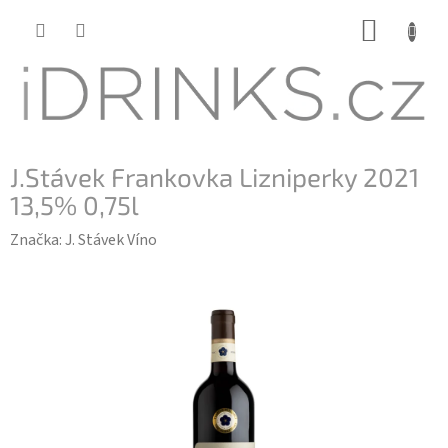
Přejít
NÁKUP
na
KOŠÍK
obsah
J.Stávek Frankovka Lizniperky 2021
13,5% 0,75l
Značka:
J. Stávek Víno