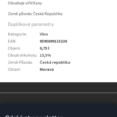
Obsahuje siřičitany
Země původu: Česká Republika
Doplňkové parametry
Kategorie
:
Víno
EAN
:
8595699115224
Objem
:
0,75 l
Obsah Alkoholu
:
13,5%
Země Původu
:
Česká republika
Oblast
:
Morava
Z
á
p
a