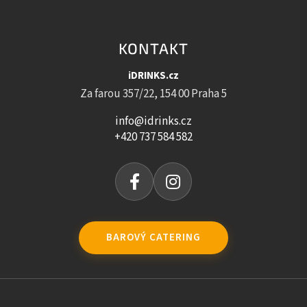
KONTAKT
iDRINKS.cz
Za farou 357/22, 154 00 Praha 5
info@idrinks.cz
+420 737 584 582
BAROVÝ CATERING