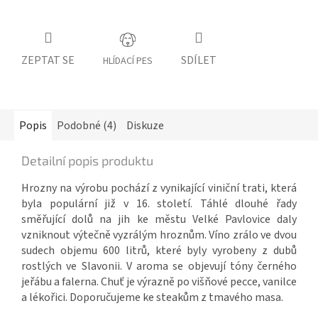
ZEPTAT SE
SDÍLET
HLÍDACÍ PES
Popis
Podobné (4)
Diskuze
Detailní popis produktu
Hrozny na výrobu pochází z vynikající viniční trati, která
byla populární již v 16. století. Táhlé dlouhé řady
směřující dolů na jih ke městu Velké Pavlovice daly
vzniknout výtečně vyzrálým hroznům. Víno zrálo ve dvou
sudech objemu 600 litrů, které byly vyrobeny z dubů
rostlých ve Slavonii. V aroma se objevují tóny černého
jeřábu a falerna. Chuť je výrazně po višňové pecce, vanilce
a lékořici. Doporučujeme ke steakům z tmavého masa.