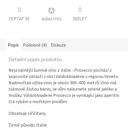
ZEPTAT SE
SDÍLET
HLÍDACÍ PES
Popis
Podobné (4)
Diskuze
Detailní popis produktu
Nejznámější šumivé víno z itálie - Prosecco pochází z
kopcovité oblasti v obci Valdobbiadene v regionu Veneto.
Nadmořská výška vinic je okolo 300–400 metrů. Víno má
slámově žlutou barvu, ve vůni naleznete zelené jablko a
hrušku. Valdobbiadene Prosecco je vynikající jako aperitiv
či k rybám a mořským plodům.
Obsahuje siřičitany
Země původu: Itálie