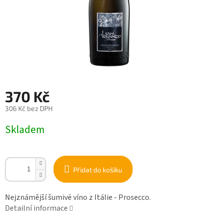
370 Kč
306 Kč bez DPH
Měrná
Skladem
cena:
Přidat do košíku
Nejznámější šumivé víno z Itálie - Prosecco.
Detailní informace