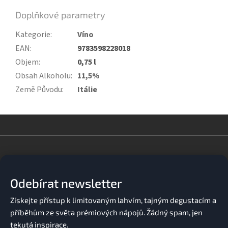
Doplňkové parametry
Kategorie
:
Víno
EAN
:
9783598228018
Objem
:
0,75 l
Obsah Alkoholu
:
11,5%
Země Původu
:
Itálie
Z
á
p
a
Odebírat newsletter
t
í