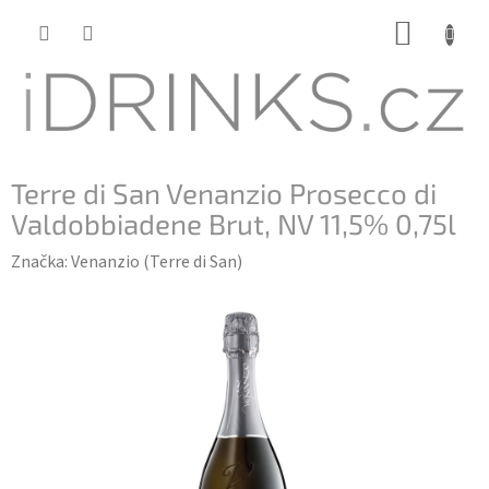
Přejít
NÁKUP
na
KOŠÍK
obsah
Terre di San Venanzio Prosecco di
Valdobbiadene Brut, NV 11,5% 0,75l
Značka:
Venanzio (Terre di San)